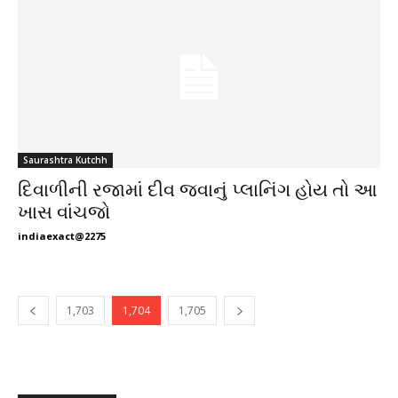
Saurashtra Kutchh
દિવાળીની રજામાં દીવ જવાનું પ્લાનિંગ હોય તો આ
ખાસ વાંચજો
indiaexact@2275
1,703
1,704
1,705