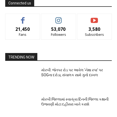
Connected us
21,450
53,070
3,580
Fans
Followers
Subscribers
TRENDING NOW
મોરબી: જેતપર રોડ પર આવેલ ‘નેક્ષા સ્પા’ પર
SOGના દરોડા, સંચાલક સામે ગુનો દાખલ
મોરબી જિલ્લામાં સ્વાતંત્ર્ય દિનની જિલ્લા કક્ષાની
ઉજવણી મોટા દહીસરા ખાતે કરાશે