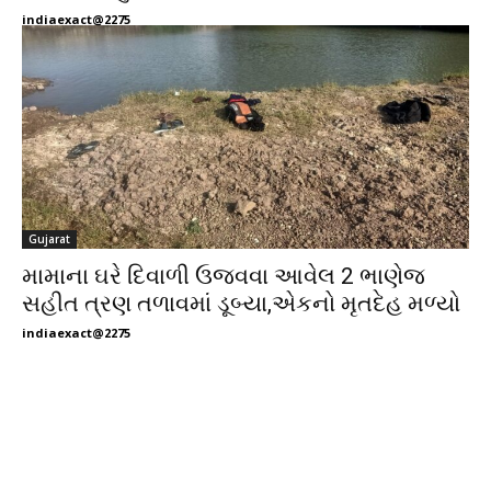
indiaexact@2275
Gujarat
મામાના ઘરે દિવાળી ઉજવવા આવેલ 2 ભાણેજ
સહીત ત્રણ તળાવમાં ડૂબ્યા,એકનો મૃતદેહ મળ્યો
indiaexact@2275