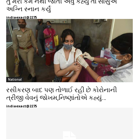
તું મરી કેમ નથી જાતી એવું કહ્યું તો સાસુએ
અગ્નિ સ્નાન કર્યું
indiaexact@2275
National
રસીકરણ બાદ પણ તોળાઈ રહી છે કોરોનાની
ત્રીજી વેવનું જોખમ,નિષ્ણાંતોએ કહ્યું…
indiaexact@2275