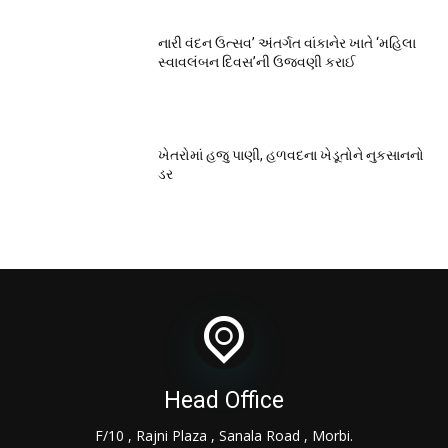
નારી વંદન ઉત્સવ’ અંતર્ગત વાંકાનેર ખાતે ‘મહિલા
સ્વાવલંબન દિવસ’ની ઉજવણી કરાઈ
ખેતરોમાં હજુ પાણી, હળવદના ખેડૂતોને નુકસાનનો
ડર
Head Office
F/10 , Rajni Plaza , Sanala Road , Morbi.