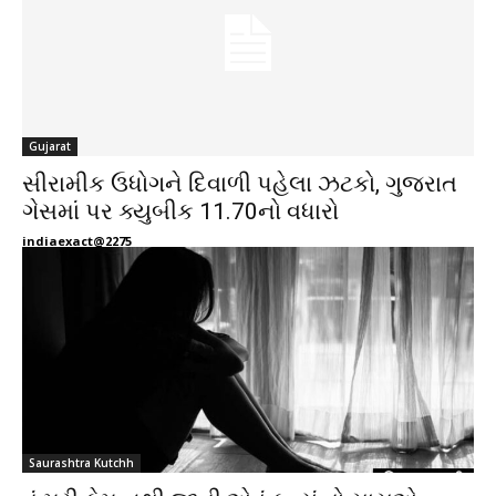
Gujarat
સીરામીક ઉધોગને દિવાળી પહેલા ઝટકો, ગુજરાત
ગેસમાં પર ક્યુબીક 11.70નો વધારો
indiaexact@2275
Saurashtra Kutchh