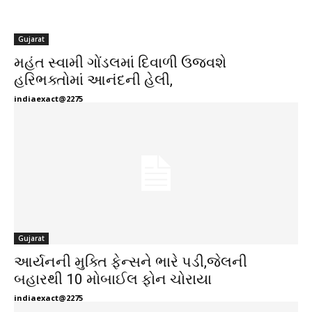
Gujarat
મહંત સ્વામી ગોંડલમાં દિવાળી ઉજવશે
હરિભક્તોમાં આનંદની હેલી,
indiaexact@2275
Gujarat
આર્યનની મુક્તિ ફેન્સને ભારે પડી,જેલની
બહારથી 10 મોબાઈલ ફોન ચોરાયા
indiaexact@2275