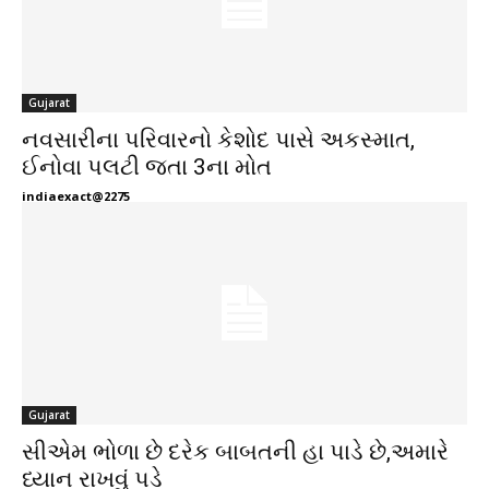
Gujarat
નવસારીના પરિવારનો કેશોદ પાસે અકસ્માત,
ઈનોવા પલટી જતા 3ના મોત
indiaexact@2275
Gujarat
સીએમ ભોળા છે દરેક બાબતની હા પાડે છે,અમારે
ધ્યાન રાખવું પડે