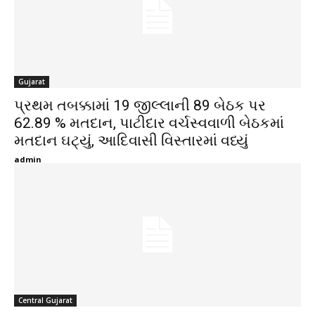
Gujarat
પ્રથમ તબક્કામાં 19 જીલ્લાની 89 બેઠક પર
62.89 % મતદાન, પાટીદાર વર્ચસ્વવાળી બેઠકમાં
મતદાન ઘટ્યું, આદિવાસી વિસ્તારમાં વધ્યું
admin
Central Gujarat