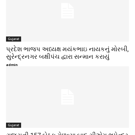
Gujarat
પ્રદેશ ભાજપ અધ્યક્ષ મયંકભાઇ નાયકનું મોરબી,
સુરેન્દ્રનગર બક્ષીપંચ દ્વારા સન્માન કરાયું
admin
Gujarat