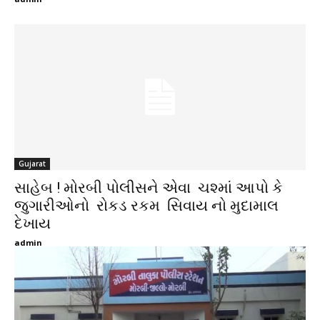
Gujarat
સાહેબ ! મોરબી પોલીસને એવા ચશ્માં આપો કે
જુગારીઓનો રોકડ રકમ સિવાય નો મુદામાલ
દેખાય
admin