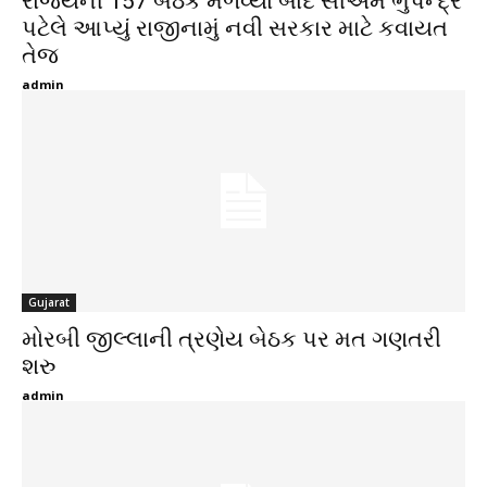
રાજ્યની 157 બેઠક મેળવ્યા બાદ સીએમ ભુપેન્દ્ર
પટેલે આપ્યું રાજીનામું નવી સરકાર માટે કવાયત
તેજ
admin
Gujarat
મોરબી જીલ્લાની ત્રણેય બેઠક પર મત ગણતરી
શરુ
admin