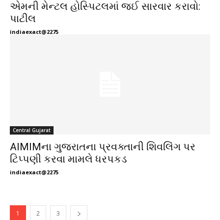
એમની મેન્ટલ હોસ્પિટલમાં જઈ સારવાર કરાવો:
પાટીલ
indiaexact@2275
Central Gujarat
AIMIMના ગુજરાતના પ્રવક્તાની શિવલિંગ પર
ટિપ્પણી કરવા મામલે ધરપકડ
indiaexact@2275
1
2
3