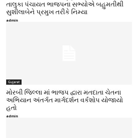
તાલુકા પંચાયત ભાજપના સભ્યોએ બહુમતીથી
સુશીલાબેને પ્રમુખ તરીકે નિમ્યા
admin
Gujarat
મોરબી જિલ્લા માં ભાજપ દ્વારા મતદાતા ચેતના
અભિયાન અંતર્ગત માર્ગદર્શન વર્કશોપ યોજાયો
હતો
admin