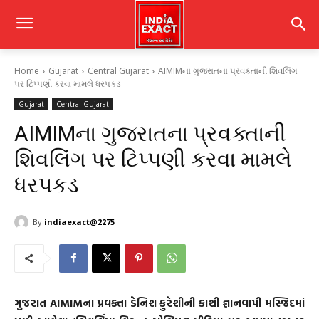
Home
Gujarat
Central Gujarat
AIMIMના ગુજરાતના પ્રવક્તાની શિવલિંગ
પર ટિપ્પણી કરવા મામલે ધરપકડ
Gujarat
Central Gujarat
AIMIMના ગુજરાતના પ્રવક્તાની
શિવલિંગ પર ટિપ્પણી કરવા મામલે
ધરપકડ
By
indiaexact@2275
ગુજરાત AIMIMના પ્રવક્તા ડેનિશ કુરેશીની કાશી જ્ઞાનવાપી મસ્જિદમાં