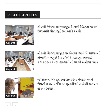
RELATED ARTICLES
મોરબી જિલ્લામાં સ્વાતંત્ર્ય દિનની જિલ્લા કક્ષાની
ઉજવણી મોટા દહીસરા ખાતે કરાશે
Gujarat
મોરબી જિલ્લામાં ‘હર ઘર તિરંગા’ અને ‘વિભાજનની
વિભીષિકા સ્મૃતિ દિવસ’ની ઉજવણી અન્વયે
કલેક્ટરના અધ્યક્ષસ્થાને યોજાયી સમીક્ષા બેઠક
Gujarat
ગુજરાતમાં ગ્લુ ટ્રેપના ઉત્પાદન, વેચાણ અને
ઉપયોગ પર પ્રતિબંધ: પ્રાણીઓ સામેની ક્રૂરતા
રોકવા નિર્ણય
Gujarat