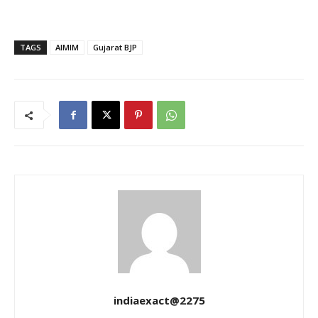
TAGS
AIMIM
Gujarat BJP
indiaexact@2275