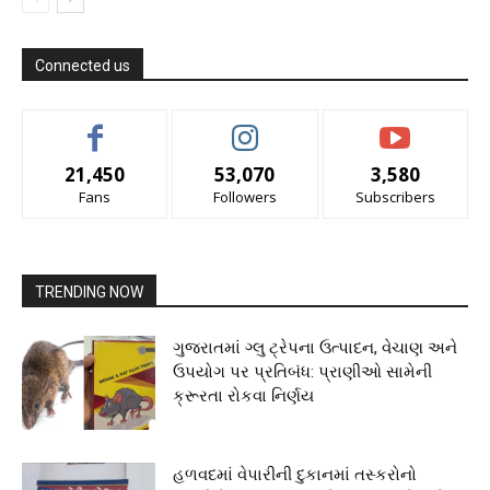
Connected us
21,450
53,070
3,580
Fans
Followers
Subscribers
TRENDING NOW
ગુજરાતમાં ગ્લુ ટ્રેપના ઉત્પાદન, વેચાણ અને
ઉપયોગ પર પ્રતિબંધ: પ્રાણીઓ સામેની
ક્રૂરતા રોકવા નિર્ણય
હળવદમાં વેપારીની દુકાનમાં તસ્કરોનો