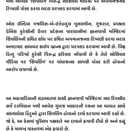
મળી આવેલા ‘શિવલિંગ’ વિરુદ્ધ સોશિયલ મીડિયા પર અપમાનજનક
ટિપ્પણી પોસ્ટ કરવા બદલ ધરપકડ કરવામાં આવી છે.
ઓલ ઈન્ડિયા મજલિસ-એ-ઈત્તેહાદુલ મુસલમીન, ગુજરાત, પ્રવક્તા
ડેનિશ કુરેશીની ઉત્તર પ્રદેશના વારાણસીમાં જ્ઞાનવાપી મસ્જિદમાં
શિવલિંગની કથિત શોધ પર કથિત અપમાનજનક ટિપ્પણી કરવા બદલ
અમદાવાદ સાયબર ક્રાઈમ બ્રાન્ચ દ્વારા ધરપકડ કરવામાં આવી છે. વિશ્વ
હિન્દુ પરિષદે કુરેશી વિરુદ્ધ ફરિયાદ નોંધાવી છે કે તેણે સોશિયલ
મીડિયા પર ‘શિવલિંગ’ પર વાંધાજનક સામગ્રી પોસ્ટ કરી હોવાનો
આરોપ લગાવ્યો છે.
આ અઠવાડિયાની શરૂઆતમાં કાશી જ્ઞાનવાપી મસ્જિદમાં ત્રણ દિવસીય
સર્વે દરમિયાન મળી આવેલ ગુંબજ આકારની રચના આ બાબત સાથે
સંકળાયેલા હિંદુઓ દ્વારા શિવલિંગ હોવાનો દાવો કરવામાં આવી રહ્યો છે.
જો કે, આ કેસમાં મુસ્લિમ પક્ષકારે આ દાવાને ફગાવી દીધો છે અને કહ્યું
છે કે માળખું વાસ્તવમાં એક ફુવારો છે.