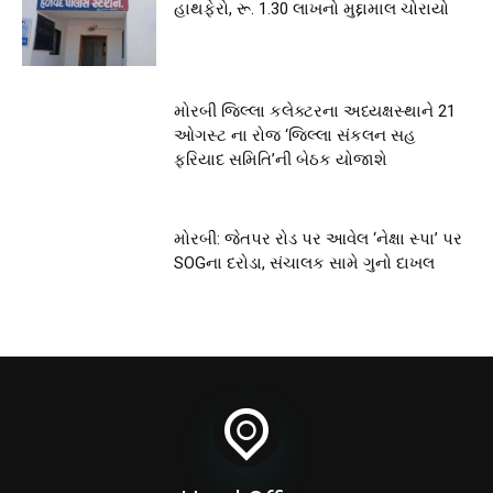
હાથફેરો, રૂ. 1.30 લાખનો મુદ્દામાલ ચોરાયો
મોરબી જિલ્લા કલેક્ટરના અધ્યક્ષસ્થાને 21
ઓગસ્ટ ના રોજ ‘જિલ્લા સંકલન સહ
ફરિયાદ સમિતિ’ની બેઠક યોજાશે
મોરબી: જેતપર રોડ પર આવેલ ‘નેક્ષા સ્પા’ પર
SOGના દરોડા, સંચાલક સામે ગુનો દાખલ