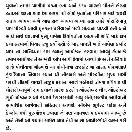
યુવાનો તમામ પાણીમાં પડ્યા હતા અને ૧૩૫ બાળકો મોતને ભેટ્યા
હતા.આં ઘટના બાદ દેશ ભરમાં થી લોકો મૃતકોના પરિવાર માટે જરૂરી
સહાય આપવા અને આશ્વાસન આપવા આવ્યા હતા ત્યારે મોરારિબાપુ
પણ મોરબી આવી મૃતકના પરીવારને મળી સાંત્વના પાઠવી હતી અને
સાથે સાથે ઘટનામાં મૃત્યુ પામેલા દિવાંગતોના આત્માની શાંતિ માટે રામ
કથા કરવાનો વિચાર રજુ કર્યો હતો જે બાદ વાવડી ખાતે આવેલા કબીર
ધામ ના સાનિધ્યમાં રામ કથાનું આયોજન કરવામાં આવ્યું છે.આજે
તમામ આયોજનને આખરી ઓપ આપી દેવામાં આવ્યો છે અને શનિવારે
સાંજે પોથીયાત્રા નીકળશે આં પોથીયાત્રા રાજકોટ ના સાંસદ મોહનભાઈ
કુંડારિયાના નિવાસ સ્થાન થી નીકળશે અને મોરબીના મુખ્ય માર્ગો
પરથી નીકળી વાવડી નજીક કથાના સ્થળે પહોંચશે .તેમજ રવિવાર થી
મોરારી બાપુની રામ કથાનો પ્રારંભ કરશે ૧ ઓકટોબર થી ૬ ઓકટોબર
સુધી યોજાનાર આં કથામાં દેશભરમાંથી સાધુ સંતો,રાજકીય આગેવાનો
સામાજિક આગેવાનો સહિતના આવશે. સીએમ ભૂપેન્દ્ર પટેલ અને
કેન્દ્રીય મંત્રી પુરુષોત્તમ રૂપાલા ને પણ આમંત્રણ પાઠવવામાં આવ્યું છે
અને તેઓ આં કથામાં સામેલ થાય તેવી આશા આયોજકોએ વ્યક્ત કરી
છે.