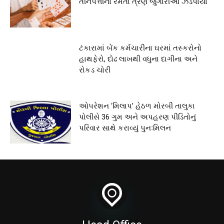
તીનપત્તીનો રમતા ત્રણ જુગારીઓ ઝડપાયા
ટંકારામાં બેંક કર્મચારીના ઘરમાં તસ્કરોનો
હાથફેરો, દોઢ લાખથી વધુના દાગીના અને
રોકડ ચોરી
ઓપરેશન ‘મિલાપ’ હેઠળ મોરબી તાલુકા
પોલીસે 36 ગુમ અને અપહરણ પીડિતોનું
પરિવાર સાથે કરાવ્યું પુનઃમિલન