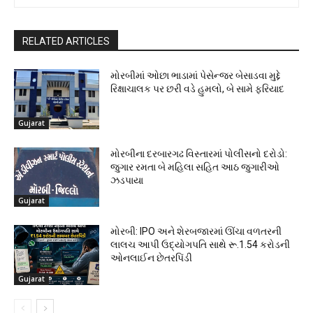
RELATED ARTICLES
મોરબીમાં ઓછા ભાડામાં પેસેન્જર બેસાડવા મુદ્દે
રિક્ષાચાલક પર છરી વડે હુમલો, બે સામે ફરિયાદ
Gujarat
મોરબીના દરબારગઢ વિસ્તારમાં પોલીસનો દરોડો:
જુગાર રમતા બે મહિલા સહિત આઠ જુગારીઓ
ઝડપાયા
Gujarat
મોરબી: IPO અને શેરબજારમાં ઊંચા વળતરની
લાલચ આપી ઉદ્યોગપતિ સાથે રૂ.1.54 કરોડની
ઓનલાઈન છેતરપિંડી
Gujarat