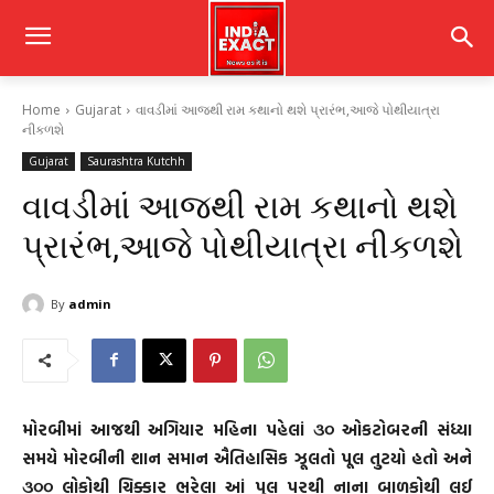
Home
Gujarat
વાવડીમાં આજથી રામ કથાનો થશે પ્રારંભ,આજે પોથીયાત્રા
નીકળશે
Gujarat
Saurashtra Kutchh
વાવડીમાં આજથી રામ કથાનો થશે
પ્રારંભ,આજે પોથીયાત્રા નીકળશે
By
admin
મોરબીમાં આજથી અગિયાર મહિના પહેલાં ૩૦ ઓકટોબરની સંધ્યા
સમયે મોરબીની શાન સમાન ઐતિહાસિક ઝૂલતો પૂલ તુટયો હતો અને
૩૦૦ લોકોથી ચિક્કાર ભરેલા આં પુલ પરથી નાના બાળકોથી લઈ