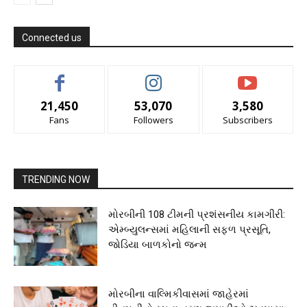
Connected us
21,450
53,070
3,580
Fans
Followers
Subscribers
TRENDING NOW
મોરબીની 108 ટીમની પ્રશંસનીય કામગીરી:
એમ્બ્યુલન્સમાં મહિલાની સફળ પ્રસૂતિ,
જોડિયા બાળકોનો જન્મ
મોરબીના વાલ્મિકીવાસમાં જાહેરમાં