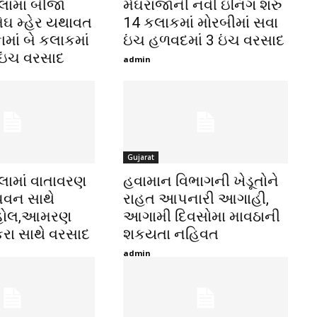
લામાં બીજા
મેઘરાજાની નવી ઇનિંગ શરુ
ેઘ મ્હેર યથાવત
14 કલાકમાં મોરબીમાં સવા
ામાં બે કલાકમાં
ઇંચ હળવદમાં 3 ઇંચ વરસાદ
ઇંચ વરસાદ
admin
Gujarat
લામાં વાતાવરણ
હવામાન વિભાગની ખેડૂતોને
પવન સાથે
રાહત આપનારી આગાહી,
ાહોલ,આમરણ
આગામી દિવસોમા માવઠાની
કરા સાથે વરસાદ
શકયતા નહિવત
admin