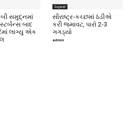
Gujarat
બી સમુદ્નમાં
સૌરાષ્ટ્ર-કચ્છમાં ઠંડીએ
સ્ટર્બન્સ બાદ
કરી જમાવટ, પારો 2-3
ટમાં લાગ્યુ એક
ગગડ્યો
નલ
admin