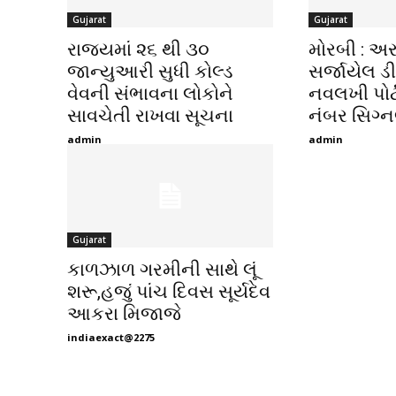
Gujarat
Gujarat
રાજ્યમાં ૨૬ થી ૩૦
મોરબી : અર
જાન્યુઆરી સુધી કોલ્ડ
સર્જાયેલ ડી
વેવની સંભાવના લોકોને
નવલખી પોર્
સાવચેતી રાખવા સૂચના
નંબર સિગ્
admin
admin
Gujarat
કાળઝાળ ગરમીની સાથે લૂં
શરૂ,હજું પાંચ દિવસ સૂર્યદેવ
આકરા મિજાજે
indiaexact@2275