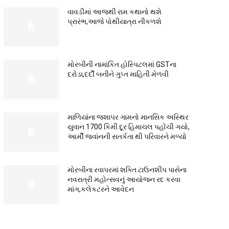
વાવડીમાં આજથી રામ કથાનો થશે
પ્રારંભ,આજે પોથીયાત્રા નીકળશે
મોરબીની નામાંકિત હોસ્પિટલમાં GSTના
દરોડા,દર્દી બનીને ગુપ્ત માહિતી મેળવી
માળિયાંના જશાપર ગામનો માનસિક અસ્થિર
યુવાન 1700 કિમી દૂર હિમાચલ પહોંચી ગયો,
આર્મી જવાંનની સતર્કતા થી પરિવારને મળ્યો
મોરબીના રવાપરમાં શક્તિ ટાઉનશીપ પાસેના
નવરાત્રી મહોત્સવનું આયોજન રદ કરવા
માંગ,કલેકટરને આવેદન