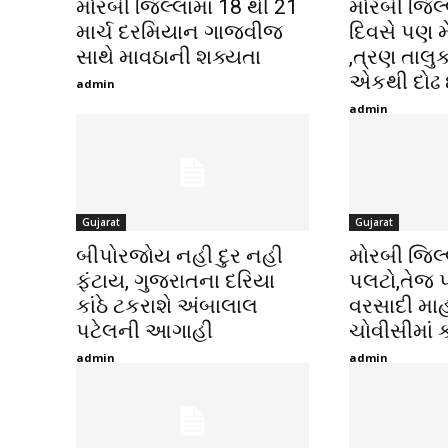
મોરબી જિલ્લામાં 18 થી 21
મોરબી જિલ્
માર્ચ દરમિયાન ગાજવીજ
દિવસે પણ મ
સાથે માવઠાની શક્યતા
,ત્રણ તાલુક
એકથી દોઢ 
admin
admin
Gujarat
Gujarat
બીપોરજોય નહી દુર નહી
મોરબી જિલ્
ફંટાય, ગુજરાતના દરિયા
પલટો,તેજ 
કાંઠે ટકરાશે અંબાલાલ
વરસાદી મ
પટેલની આગાહી
ચોવીસીમાં 
admin
admin