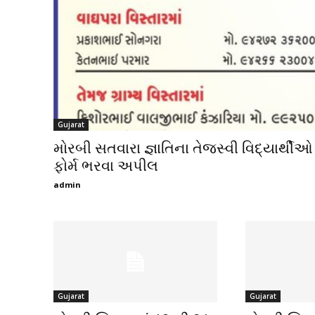
Gujarat
મોરબી સતવારા જ્ઞાતિના તેજસ્વી વિદ્યાર્થીઓ
ફોર્મ ભરવા અપીલ
admin
Gujarat
Gujarat