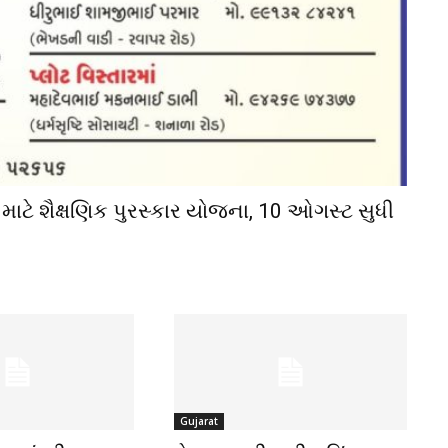
 માટે શૈક્ષણિક પુરસ્કાર યોજના, 10 ઓગસ્ટ સુધી
Gujarat