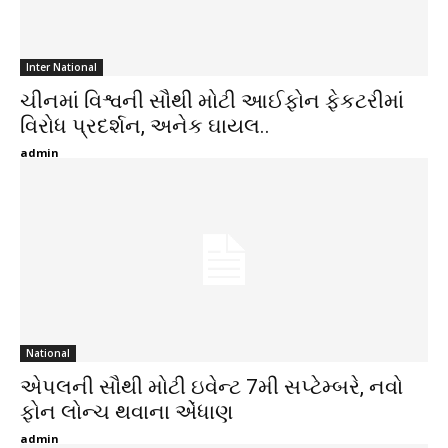
Inter National
ચીનમાં વિશ્વની સૌથી મોટી આઈફોન ફેકટરીમાં
વિરોધ પ્રદર્શન, અનેક ઘાયલ..
admin
National
એપલની સૌથી મોટી ઇવેન્ટ 7મી સપ્ટેમ્બરે, નવો
ફોન લોન્ચ થવાના એંધાણ
admin