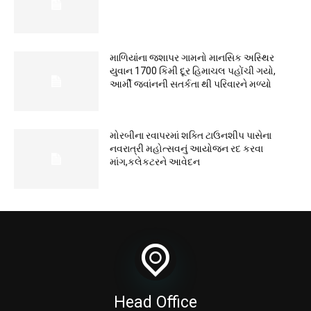
માળિયાંના જશાપર ગામનો માનસિક અસ્થિર
યુવાન 1700 કિમી દૂર હિમાચલ પહોંચી ગયો,
આર્મી જવાંનની સતર્કતા થી પરિવારને મળ્યો
મોરબીના રવાપરમાં શક્તિ ટાઉનશીપ પાસેના
નવરાત્રી મહોત્સવનું આયોજન રદ કરવા
માંગ,કલેકટરને આવેદન
Head Office