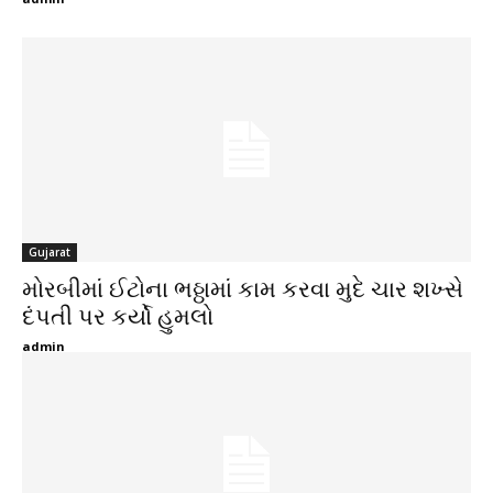
Gujarat
મોરબીમાં ઈટોના ભઠ્ઠામાં કામ કરવા મુદે ચાર શખ્સે
દંપતી પર કર્યો હુમલો
admin