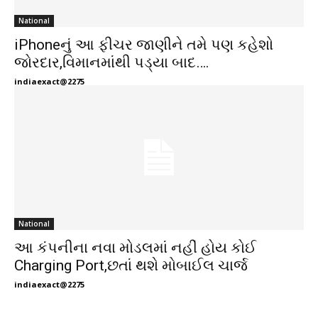
National
iPhoneનું આ ફીચર જાણીને તમે પણ કહેશો
જોરદાર,વિમાનમાંથી પડ્યા બાદ….
indiaexact@2275
National
આ કંપનીના નવા મોડલમાં નહીં હોય કોઈ
Charging Port,છતાં થશે મોબાઈલ ચાર્જ
indiaexact@2275