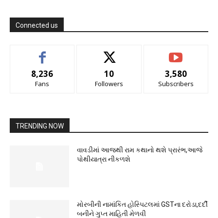
Connected us
8,236
10
3,580
Fans
Followers
Subscribers
TRENDING NOW
વાવડીમાં આજથી રામ કથાનો થશે પ્રારંભ,આજે
પોથીયાત્રા નીકળશે
મોરબીની નામાંકિત હોસ્પિટલમાં GSTના દરોડા,દર્દી
બનીને ગુપ્ત માહિતી મેળવી