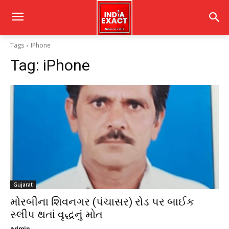
Tags
IPhone
Tag:
iPhone
Gujarat
મોરબીના શિવનગર (પંચાસર) રોડ પર બાઈક
સ્લીપ થતાં વૃદ્ધનું મોત
admin