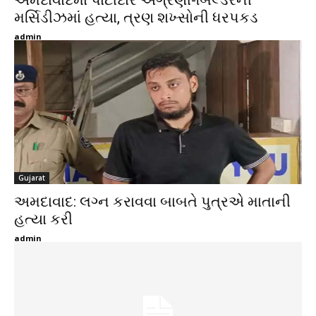
મર્સિડીઝમાં હત્યા, ત્રણ શખ્સોની ધરપકડ
admin
Gujarat
અમદાવાદ: લગ્ન કરાવવા બાબતે પુત્રએ માતાની
હત્યા કરી
admin