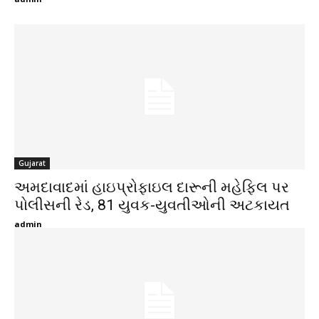
Gujarat
અમદાવાદમાં હાઇપ્રોફાઇલ દારૂની મહેફિલ પર
પોલીસની રેડ, 81 યુવક-યુવતીઓની અટકાયત
admin