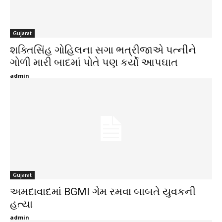
Gujarat
શક્તિસિંહ ગોહિલના સગા ભત્રીજાએ પત્નીને
ગોળી મારી બાદમાં પોતે પણ કર્યો આપઘાત
admin
Gujarat
અમદાવાદમાં BGMI ગેમ રમવા બાબતે યુવકની
હત્યા
admin