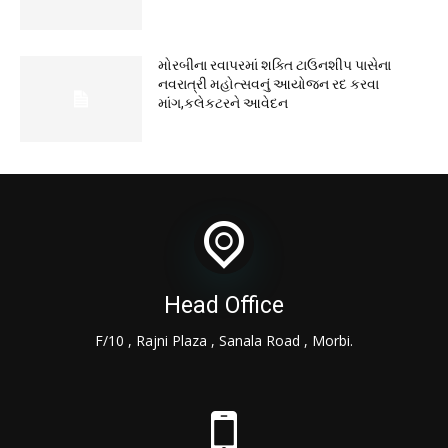
મોરબીના રવાપરમાં શક્તિ ટાઉનશીપ પાસેના
નવરાત્રી મહોત્સવનું આયોજન રદ કરવા
માંગ,કલેકટરને આવેદન
Head Office
F/10 , Rajni Plaza , Sanala Road , Morbi.