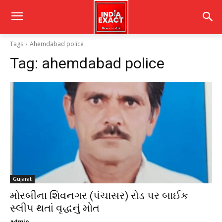
Tags
Ahemdabad police
Tag:
ahemdabad police
Gujarat
મોરબીના શિવનગર (પંચાસર) રોડ પર બાઈક
સ્લીપ થતાં વૃદ્ધનું મોત
admin