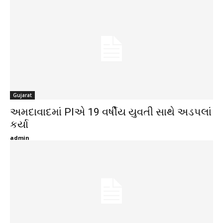
Gujarat
અમદાવાદમાં PIએ 19 વર્ષીય યુવતી સાથે અડપલાં
કર્યા
admin