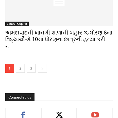
Central Gujarat
અમદાવાદની ખાનગી શાળાની બહાર જ ધોરણ 8ના
વિદ્યાર્થીએ 10માં ધોરણના છાત્રની હત્યા કરી
admin
1
2
3
Connected us