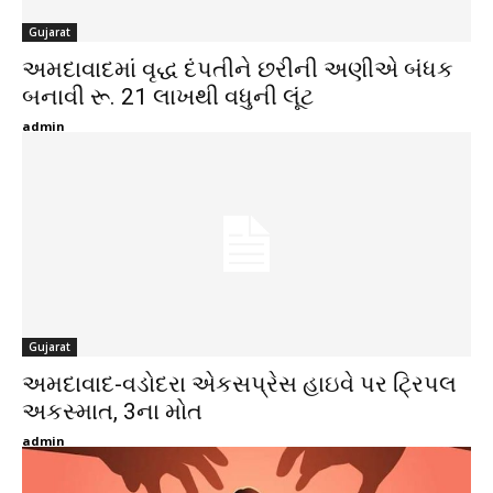
Gujarat
અમદાવાદમાં વૃદ્ધ દંપતીને છરીની અણીએ બંધક
બનાવી રૂ. 21 લાખથી વધુની લૂંટ
admin
Gujarat
અમદાવાદ-વડોદરા એકસપ્રેસ હાઇવે પર ટ્રિપલ
અકસ્માત, 3ના મોત
admin