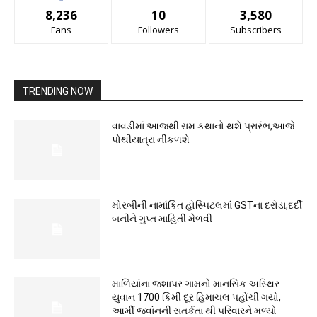
8,236
10
3,580
Fans
Followers
Subscribers
TRENDING NOW
વાવડીમાં આજથી રામ કથાનો થશે પ્રારંભ,આજે
પોથીયાત્રા નીકળશે
મોરબીની નામાંકિત હોસ્પિટલમાં GSTના દરોડા,દર્દી
બનીને ગુપ્ત માહિતી મેળવી
માળિયાંના જશાપર ગામનો માનસિક અસ્થિર
યુવાન 1700 કિમી દૂર હિમાચલ પહોંચી ગયો,
આર્મી જવાંનની સતર્કતા થી પરિવારને મળ્યો