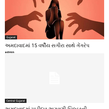
Gujarat
અમદાવાદમાં 15 વર્ષીય સગીરા સાથે ગેંગરેપ
admin
Central Gujarat
અમદાવાદમાં પાટીદાર અગ્રણી-બિલ્ડરની