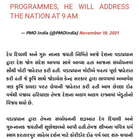
PROGRAMMES, HE WILL ADDRESS
THE NATION AT 9 AM.
— PMO India (@PMOIndia)
November 19, 2021
દેવ દિવાળી અને ગુરુ નાનક જયંતી નિમિતે આજે દેશના વડાપ્રધાન
દ્વારા દેશ જોગ સંદેશ આપવા સામે આવ્યા હતા આજના સંબોધનમાં
સૌથી મોટી જાહેરાત કરી હતી. વડાપ્રધાન મોદીએ મહત્વ પૂર્ણ જાહેરાત
કરી હતી જે કૃષિ સાથે જોડાયેલ કેન્દ્ર સરકાર દ્વારા લાવવામાં અઆવેલ
ત્રણ કૃષિ કાયદા પરત લેવાની જાહેરાત કરી હતી આમ છેલ્લા દોઢ
વર્ષથી પંજાબ હરિયાણા તેમજ દેશના અલગ અલગ રાજ્યમાં ખેડૂતોનો
વિજય થયો છે.
વડાપ્રધાન દ્વારા તેમના સંબોધનની શરૂઆત દેવ દિવાળી અને
ગુરુનાનક જયંતીની શુભેચ્છાઓ આપી હતી.તેમજ શીખના પવિત્ર ધર્મ
સ્થળ કરતારપુર સાહેબ દર્શન માટે કોરીડોર દોઢ વર્ષ બાદ શરુ થવાની