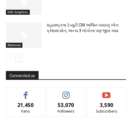
Info Graphics
મહારાષ્ટ્રના ડેપ્યુટી CM અજિત પવારનું પ્લેન
ક્રેશમાં મોત, અન્ય 3 લોકોના પણ જીવ ગયા
National
Connected us
21,450
53,070
3,590
Fans
Followers
Subscribers