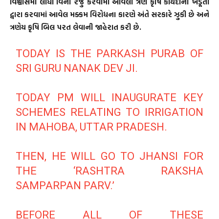
વિશ્વાસમાં લીધા વિના રજુ કરવામાં આવેલા ત્રણ કૃષિ કાયદાનો ખેડૂતો
દ્વારા કરવામાં આવેલ મક્કમ વિરોધના કારણે અંતે સરકારે ઝુકી છે અને
ત્રણેય કૃષિ બિલ પરત લેવાની જાહેરાત કરી છે.
TODAY IS THE PARKASH PURAB OF
SRI GURU NANAK DEV JI.
TODAY PM WILL INAUGURATE KEY
SCHEMES RELATING TO IRRIGATION
IN MAHOBA, UTTAR PRADESH.
THEN, HE WILL GO TO JHANSI FOR
THE ‘RASHTRA RAKSHA
SAMPARPAN PARV.’
BEFORE ALL OF THESE