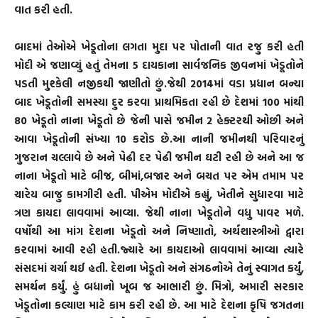
વાત કરી હતી.
બાદમાં તેઓએ ખેડૂતોના લગતા મુદા પર પોતાની વાત રજુ કરી હતી
મોદી એ જણાવ્યું હતું તેમના 5 દાયકાના સાર્વજનિક જીવનમાં ખેડૂતોને
પડતી મુશ્કેલી નજીકથી જાણીતો છું.જેથી 2014માં વડા પ્રધાન બન્યા
બાદ ખેડૂતોની સમસ્યા દુર કરવા પ્રાથમિકતા રહી છે દેશમાં 100 માંથી
80 ખેડૂતો નાના ખેડૂતો છે જેની પાસે જમીન 2 હેક્ટરથી ઓછી અને
આવા ખેડૂતોની સંખ્યા 10 કરોડ છે.આ નાની જમીનથી પરિવારનું
ગુજરાન ચલ્લાવે છે અને પેઢી દર પેઢી જમીન ઘટી રહી છે અને આ જ
નાના ખેડૂતો માટે બીજ, બીમાં,બજાર અને બચત પર એમ તમામ પર
ચારેય બાજુ કામગીરી હતી. પીએમ મોદીએ કહ્યું, ખેતીને સુધારવા માટે
ત્રણ કાયદા લાવવામાં આવ્યા. જેથી નાના ખેડૂતોને વધુ પાવર મળે.
વર્ષોથી આ માંગ દેશના ખેડૂતો અને નિષ્ણાતો, અર્થશાસ્ત્રીઓ દ્વારા
કરવામાં આવી રહી હતી.જ્યારે આ કાયદાઓ લાવવામાં આવ્યા ત્યારે
સંસદમાં ચર્ચા થઈ હતી. દેશના ખેડૂતો અને સંગઠનોએ તેનું સ્વાગત કર્યું,
સમર્થન કર્યું. હું બધાનો ખૂબ જ આભારી છું. મિત્રો, અમારી સરકાર
ખેડૂતોના કલ્યાણ માટે કામ કરી રહી છે. આ માટે દેશના કૃષિ જગતના