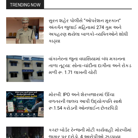
TRENDING NOW
સુરત શહેર પોલીસે “ઓપરેશન મુસ્કાન”
અંતર્ગત જુલાઈ મહિનામાં 274 ગુમ અને
અપહરણ થયેલા બાળકો-વ્યક્તિઓને શોધી
કાઢ્યા
વાંકાનેરના જુના વઘાસિયામાં બંધ મકાનના
તાળા તૂટ્યા: સોના-ચાંદીના દાગીના અને રોકડ
મળી રૂ. 1.71 લાખની ચોરી
મોરબી: IPO અને શેરબજારમાં ઊંચા
વળતરની લાલચ આપી ઉદ્યોગપતિ સાથે
રૂ.1.54 કરોડની ઓનલાઈન છેતરપિંડી
કચ્છ બોર્ડર રેન્જની મોટી કાર્યવાહી: મોરબીમાં
જુગાર પર દરોડો, 4 આરોપીઓ ઝડપાયા