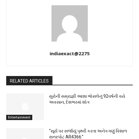
indiaexact@2275
RELATED ARTICLES
સુરોની સમ્રાજ્ઞી આશા ભોસલેનું 92વર્ષની વયે
અવસાન, દેશભરમાં શોક
Entertainment
“સૂર્ય પર સર્જાયું પૃથ્વી કરતા અનેકગણું વિશાળ
સનસ્પોટ AR4366.”