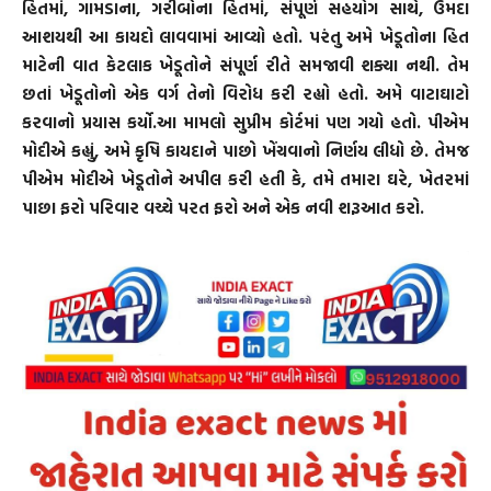
હિતમાં, ગામડાના, ગરીબોના હિતમાં, સંપૂર્ણ સહયોગ સાથે, ઉમદા
આશયથી આ કાયદો લાવવામાં આવ્યો હતો. પરંતુ અમે ખેડૂતોના હિત
માટેની વાત કેટલાક ખેડૂતોને સંપૂર્ણ રીતે સમજાવી શક્યા નથી. તેમ
છતાં ખેડૂતોનો એક વર્ગ તેનો વિરોધ કરી રહ્યો હતો. અમે વાટાઘાટો
કરવાનો પ્રયાસ કર્યો.આ મામલો સુપ્રીમ કોર્ટમાં પણ ગયો હતો. પીએમ
મોદીએ કહ્યું, અમે કૃષિ કાયદાને પાછો ખેંચવાનો નિર્ણય લીધો છે. તેમજ
પીએમ મોદીએ ખેડૂતોને અપીલ કરી હતી કે, તમે તમારા ઘરે, ખેતરમાં
પાછા ફરો પરિવાર વચ્ચે પરત ફરો અને એક નવી શરૂઆત કરો.