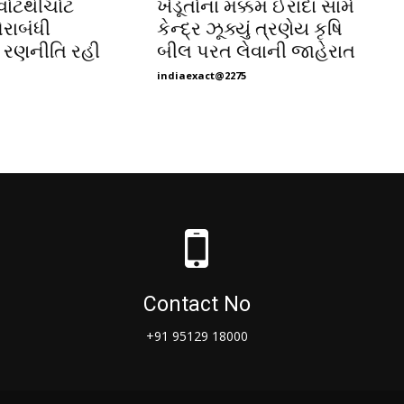
,વોટથીચોટ
ખેડૂતોના મક્કમ ઈરાદા સામે
રાબંધી
કેન્દ્ર ઝૂક્યું ત્રણેય કૃષિ
 રણનીતિ રહી
બીલ પરત લેવાની જાહેરાત
indiaexact@2275
Contact No
+91 95129 18000