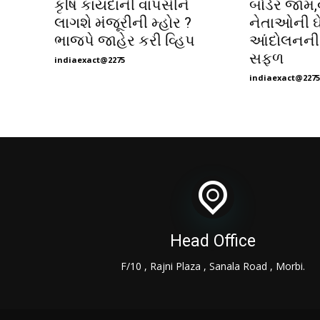
કૃષિ કાયદાની વાપસીને
બોર્ડર જામ
લાગશે મંજૂરીની મ્હોર ?
નેતાઓની ઘે
ભાજપે જાહેર કરી વ્હિપ
આંદોલનની
સફળ
indiaexact@2275
indiaexact@2275
Head Office
F/10 , Rajni Plaza , Sanala Road , Morbi.