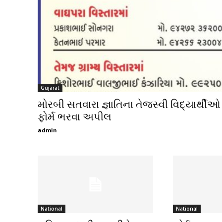
Gujarat
મોરબી સતવારા જ્ઞાતિના તેજસ્વી વિદ્યાર્થીઓ
ફોર્મ ભરવા અપીલ
admin
National
National