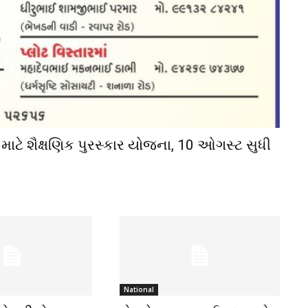
 માટે શૈક્ષણિક પુરસ્કાર યોજના, 10 ઓગસ્ટ સુધી
National