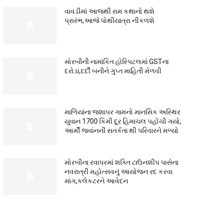
વાવડીમાં આજથી રામ કથાનો થશે
પ્રારંભ,આજે પોથીયાત્રા નીકળશે
મોરબીની નામાંકિત હોસ્પિટલમાં GSTના
દરોડા,દર્દી બનીને ગુપ્ત માહિતી મેળવી
માળિયાંના જશાપર ગામનો માનસિક અસ્થિર
યુવાન 1700 કિમી દૂર હિમાચલ પહોંચી ગયો,
આર્મી જવાંનની સતર્કતા થી પરિવારને મળ્યો
મોરબીના રવાપરમાં શક્તિ ટાઉનશીપ પાસેના
નવરાત્રી મહોત્સવનું આયોજન રદ કરવા
માંગ,કલેકટરને આવેદન