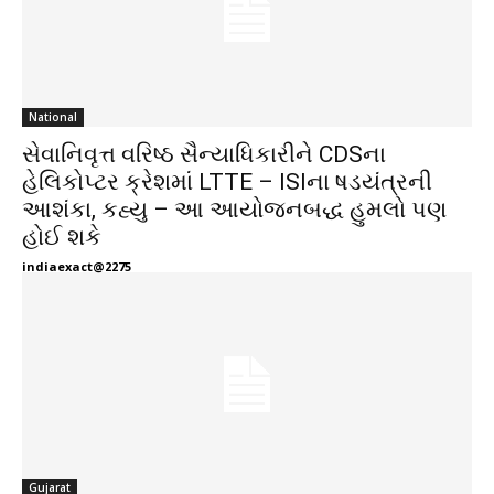
National
સેવાનિવૃત્ત વરિષ્ઠ સૈન્યાધિકારીને CDSના
હેલિકોપ્ટર ક્રેશમાં LTTE – ISIના ષડયંત્રની
આશંકા, કહ્યુ – આ આયોજનબદ્ધ હુમલો પણ
હોઈ શકે
indiaexact@2275
Gujarat