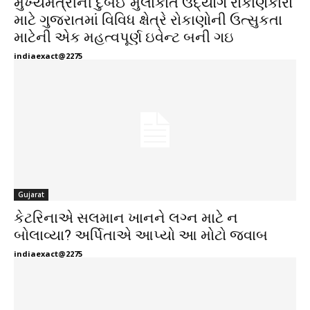
મુખ્યમંત્રીની દુબઈ મુલાકાત ઉદ્યોગ રોકાણકારો
માટે ગુજરાતમાં વિવિધ ક્ષેત્રે રોકાણોની ઉત્સુકતા
માટેની એક મહત્વપૂર્ણ ઇવેન્ટ બની ગઇ
indiaexact@2275
Gujarat
કેટરિનાએ સલમાન ખાનને લગ્ન માટે ન
બોલાવ્યા? અર્પિતાએ આપ્યો આ મોટો જવાબ
indiaexact@2275