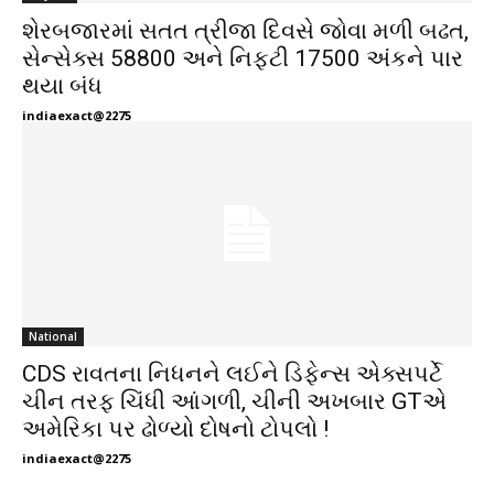
શેરબજારમાં સતત ત્રીજા દિવસે જોવા મળી બઢત,
સેન્સેક્સ 58800 અને નિફ્ટી 17500 અંકને પાર
થયા બંધ
indiaexact@2275
National
CDS રાવતના નિધનને લઈને ડિફેન્સ એક્સપર્ટે
ચીન તરફ ચિંધી આંગળી, ચીની અખબાર GTએ
અમેરિકા પર ઢોળ્યો દોષનો ટોપલો !
indiaexact@2275