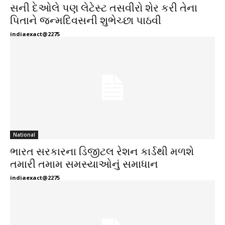
સની દેઓલે પણ લેટેસ્ટ તસવીરો શેર કરી તેના
પિતાને જન્મદિવસની શુભેચ્છા પાઠવી
indiaexact@2275
National
ભારત સરકારના ડિજીટલ રેશન કાર્ડથી મળશે
તમારી તમામ સમસ્યાઓનું સમાધાન
indiaexact@2275