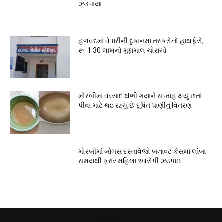
ઝડપાયા
હળવદમાં વેપારીની દુકાનમાં તસ્કરોનો હાથફેરો,
રૂ. 1.30 લાખનો મુદ્દામાલ ચોરાયો
મોરબીમાં વરસાદ થંભી ગયાને સપ્તાહ થયું છતાં
પીવા માટે થઇ રહ્યું છે દૂષિત પાણીનું વિતરણ
મોરબીમાં બોગસ દસ્તાવેજો બનાવટ કેસમાં લાંબા
સમયથી ફરાર મહિલા આરોપી ઝડપાઇ