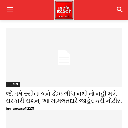
Gujarat
જો તમે રસીના બંને ડોઝ લીધા નથી તો નહીં મળે
સરકારી રાશન, આ મામલતદારે જાહેર કરી નોટીસ
indiaexact@2275