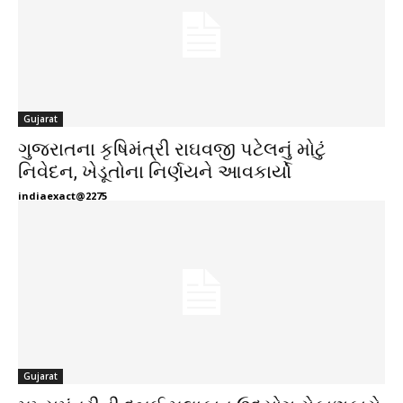
Gujarat
ગુજરાતના કૃષિમંત્રી રાઘવજી પટેલનું મોટું
નિવેદન, ખેડૂતોના નિર્ણયને આવકાર્યો
indiaexact@2275
Gujarat