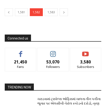
1,581
1,582
1,583
Connected us
21,450
53,070
3,580
Fans
Followers
Subscribers
TRENDING NOW
ચરાડવામાં ટ્રાવેલ્સ ઓફિસમાં ચાલતા તીન પત્તીના
જુગાર પર એલસીબી-પેરોલ સ્કોડનો દરોડો, ત્રણ