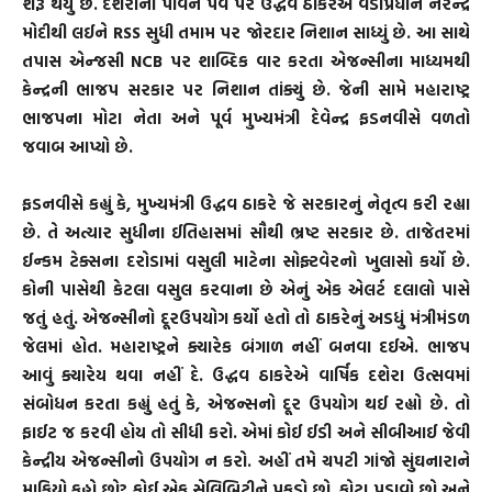
શરૂ થયું છે. દશેરાના પાવન પર્વ પર ઉદ્ધવ ઠાકરેએ વડાપ્રધાન નરેન્દ્ર
મોદીથી લઈને RSS સુધી તમામ પર જોરદાર નિશાન સાધ્યું છે. આ સાથે
તપાસ એન્જસી NCB પર શાબ્દિક વાર કરતા એજન્સીના માધ્યમથી
કેન્દ્રની ભાજપ સરકાર પર નિશાન તાંક્યું છે. જેની સામે મહારાષ્ટ્ર
ભાજપના મોટા નેતા અને પૂર્વ મુખ્યમંત્રી દેવેન્દ્ર ફડનવીસે વળતો
જવાબ આપ્યો છે.
ફડનવીસે કહ્યું કે, મુખ્યમંત્રી ઉદ્ધવ ઠાકરે જે સરકારનું નેતૃત્વ કરી રહ્યા
છે. તે અત્યાર સુધીના ઈતિહાસમાં સૌથી ભ્રષ્ટ સરકાર છે. તાજેતરમાં
ઈન્કમ ટેક્સના દરોડામાં વસુલી માટેના સોફ્ટવેરનો ખુલાસો કર્યો છે.
કોની પાસેથી કેટલા વસુલ કરવાના છે એનું એક એલર્ટ દલાલો પાસે
જતું હતું. એજન્સીનો દૂરઉપયોગ કર્યો હતો તો ઠાકરેનું અડધું મંત્રીમંડળ
જેલમાં હોત. મહારાષ્ટ્રને ક્યારેક બંગાળ નહીં બનવા દઈએ. ભાજપ
આવું ક્યારેય થવા નહીં દે. ઉદ્ધવ ઠાકરેએ વાર્ષિક દશેરા ઉત્સવમાં
સંબોધન કરતા કહ્યું હતું કે, એજન્સનો દૂર ઉપયોગ થઈ રહ્યો છે. તો
ફાઈટ જ કરવી હોય તો સીધી કરો. એમાં કોઈ ઈડી અને સીબીઆઈ જેવી
કેન્દ્રીય એજન્સીનો ઉપયોગ ન કરો. અહીં તમે ચપટી ગાંજો સુંઘનારાને
માફિયો કહો છો? કોઈ એક સેલિબ્રિટીને પકડો છો, ફોટા પડાવો છો અને