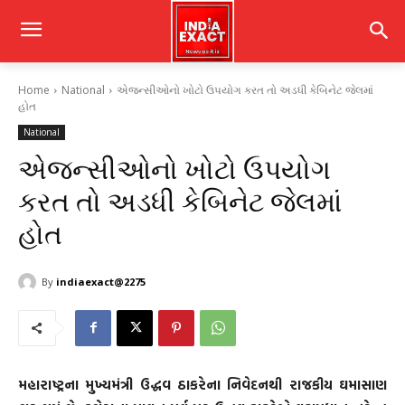
Home
National
એજન્સીઓનો ખોટો ઉપયોગ કરત તો અડધી કેબિનેટ જેલમાં
હોત
National
એજન્સીઓનો ખોટો ઉપયોગ
કરત તો અડધી કેબિનેટ જેલમાં
હોત
By
indiaexact@2275
મહારાષ્ટ્રના મુખ્યમંત્રી ઉદ્ધવ ઠાકરેના નિવેદનથી રાજકીય ઘમાસાણ