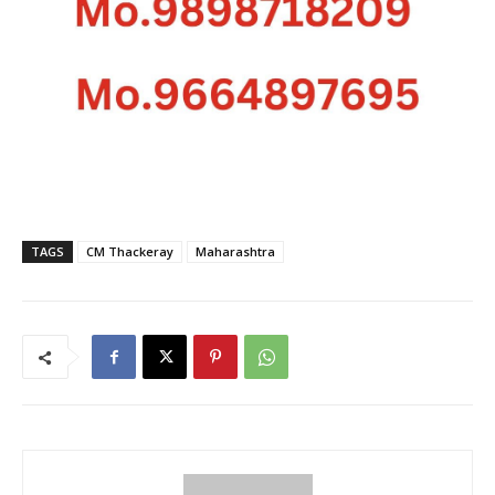
TAGS
CM Thackeray
Maharashtra