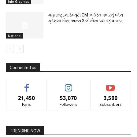
Info Graphics
મહારાષ્ટ્રના ડેપ્યુટી CM અજિત પવારનું પ્લેન
ક્રેશમાં મોત, અન્ય 3 લોકોના પણ જીવ ગયા
National
Connected us
21,450
53,070
3,590
Fans
Followers
Subscribers
TRENDING NOW