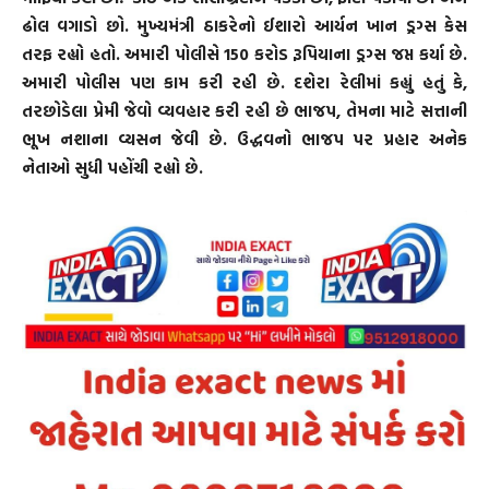
ઢોલ વગાડો છો. મુખ્યમંત્રી ઠાકરેનો ઈશારો આર્યન ખાન ડ્રગ્સ કેસ
તરફ રહ્યો હતો. અમારી પોલીસે 150 કરોડ રૂપિયાના ડ્રગ્સ જપ્ત કર્યા છે.
અમારી પોલીસ પણ કામ કરી રહી છે. દશેરા રેલીમાં કહ્યું હતું કે,
તરછોડેલા પ્રેમી જેવો વ્યવહાર કરી રહી છે ભાજપ, તેમના માટે સત્તાની
ભૂખ નશાના વ્યસન જેવી છે. ઉદ્ધવનો ભાજપ પર પ્રહાર અનેક
નેતાઓ સુધી પહોંચી રહ્યો છે.