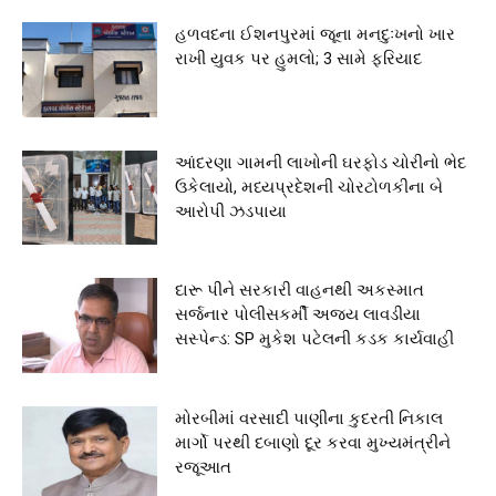
હળવદના ઈશનપુરમાં જૂના મનદુઃખનો ખાર
રાખી યુવક પર હુમલો; 3 સામે ફરિયાદ
આંદરણા ગામની લાખોની ઘરફોડ ચોરીનો ભેદ
ઉકેલાયો, મધ્યપ્રદેશની ચોરટોળકીના બે
આરોપી ઝડપાયા
દારૂ પીને સરકારી વાહનથી અકસ્માત
સર્જનાર પોલીસકર્મી અજય લાવડીયા
સસ્પેન્ડ: SP મુકેશ પટેલની કડક કાર્યવાહી
મોરબીમાં વરસાદી પાણીના કુદરતી નિકાલ
માર્ગો પરથી દબાણો દૂર કરવા મુખ્યમંત્રીને
રજૂઆત