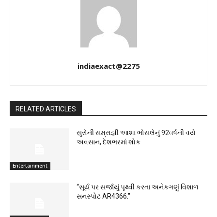
indiaexact@2275
RELATED ARTICLES
સુરોની સમ્રાજ્ઞી આશા ભોસલેનું 92વર્ષની વયે
અવસાન, દેશભરમાં શોક
Entertainment
“સૂર્ય પર સર્જાયું પૃથ્વી કરતા અનેકગણું વિશાળ
સનસ્પોટ AR4366.”