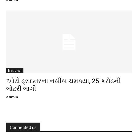
National
ઓટો ડ્રાઇવરના નસીબ ચમક્યા, 25 કરોડની
લોટરી લાગી
admin
Connected us