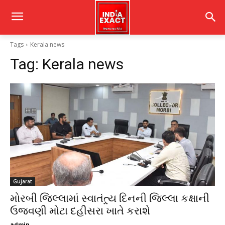
Tags
Kerala news
Tag:
Kerala news
Gujarat
મોરબી જિલ્લામાં સ્વાતંત્ર્ય દિનની જિલ્લા કક્ષાની
ઉજવણી મોટા દહીસરા ખાતે કરાશે
admin