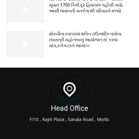
યુવાન 1700 કિમી દૂર હિમાચલ પહોંચી ગયો,
આર્મી જવાંનની સતર્કતા થી પરિવારને મળ્યો
મોરબીના રવાપરમાં શક્તિ ટાઉનશીપ પાસેના
નવરાત્રી મહોત્સવનું આયોજન રદ કરવા
માંગ,કલેકટરને આવેદન
Head Office
F/10 , Rajni Plaza , Sanala Road , Morbi.