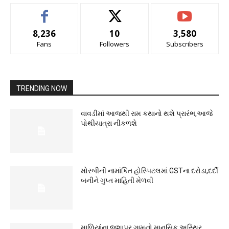
8,236
10
3,580
Fans
Followers
Subscribers
TRENDING NOW
વાવડીમાં આજથી રામ કથાનો થશે પ્રારંભ,આજે
પોથીયાત્રા નીકળશે
મોરબીની નામાંકિત હોસ્પિટલમાં GSTના દરોડા,દર્દી
બનીને ગુપ્ત માહિતી મેળવી
માળિયાંના જશાપર ગામનો માનસિક અસ્થિર