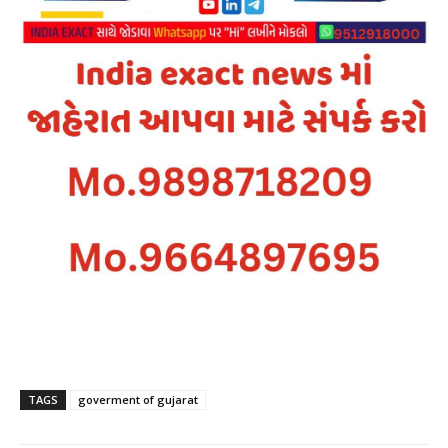
TAGS
goverment of gujarat