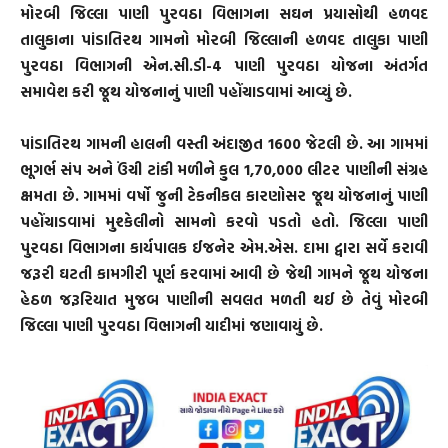
મોરબી જિલ્લા પાણી પુરવઠા વિભાગના સઘન પ્રયાસોથી હળવદ
તાલુકાના પાંડાતિરથ ગામનો મોરબી જિલ્લાની હળવદ તાલુકા પાણી
પુરવઠા વિભાગની એન.સી.ડી-4 પાણી પુરવઠા યોજના અંતર્ગત
સમાવેશ કરી જૂથ યોજનાનું પાણી પહોંચાડવામાં આવ્યું છે.
પાંડાતિરથ ગામની હાલની વસ્તી અંદાજીત 1600 જેટલી છે. આ ગામમાં
ભૂગર્ભ સંપ અને ઉંચી ટાંકી મળીને કુલ 1,70,000 લીટર પાણીની સંગ્રહ
ક્ષમતા છે. ગામમાં વર્ષો જુની ટેકનીકલ કારણોસર જૂથ યોજનાનું પાણી
પહોંચાડવામાં મુશ્કેલીનો સામનો કરવો પડતો હતો. જિલ્લા પાણી
પુરવઠા વિભાગના કાર્યપાલક ઈજનેર એમ.એસ. દામા દ્વારા સર્વે કરાવી
જરૂરી ઘટતી કામગીરી પૂર્ણ કરવામાં આવી છે જેથી ગામને જૂથ યોજના
હેઠળ જરૂરિયાત મુજબ પાણીની સવલત મળતી થઈ છે તેવું મોરબી
જિલ્લા પાણી પુરવઠા વિભાગની યાદીમાં જણાવાયું છે.