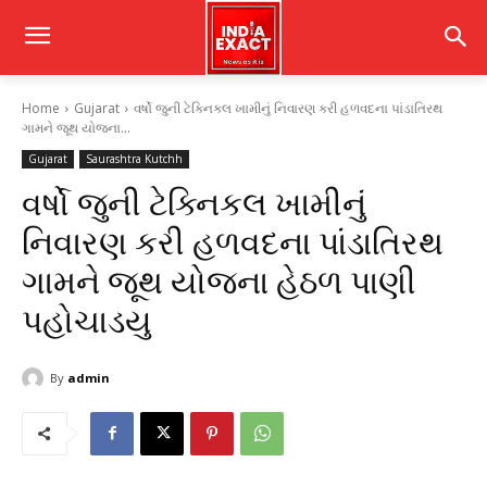
Home
Gujarat
વર્ષો જુની ટેક્નિકલ ખામીનું નિવારણ કરી હળવદના પાંડાતિરથ
ગામને જૂથ યોજના...
Gujarat
Saurashtra Kutchh
વર્ષો જુની ટેક્નિકલ ખામીનું
નિવારણ કરી હળવદના પાંડાતિરથ
ગામને જૂથ યોજના હેઠળ પાણી
પહોચાડયુ
By
admin