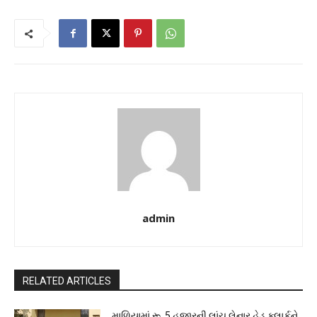
admin
RELATED ARTICLES
માળિયામાં રૂ. 5 હજારની લાંચ લેનાર હેડ ક્લાર્કને