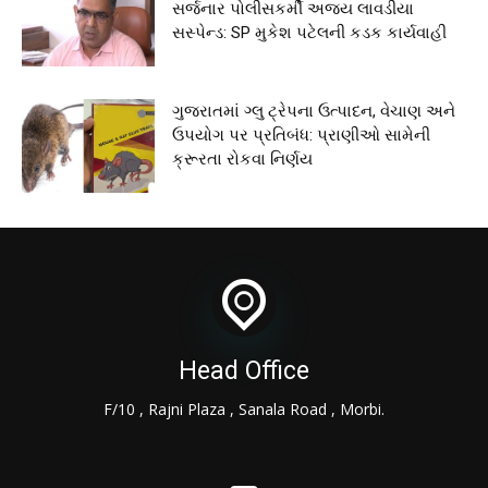
સર્જનાર પોલીસકર્મી અજય લાવડીયા
સસ્પેન્ડ: SP મુકેશ પટેલની કડક કાર્યવાહી
ગુજરાતમાં ગ્લુ ટ્રેપના ઉત્પાદન, વેચાણ અને
ઉપયોગ પર પ્રતિબંધ: પ્રાણીઓ સામેની
ક્રૂરતા રોકવા નિર્ણય
Head Office
F/10 , Rajni Plaza , Sanala Road , Morbi.