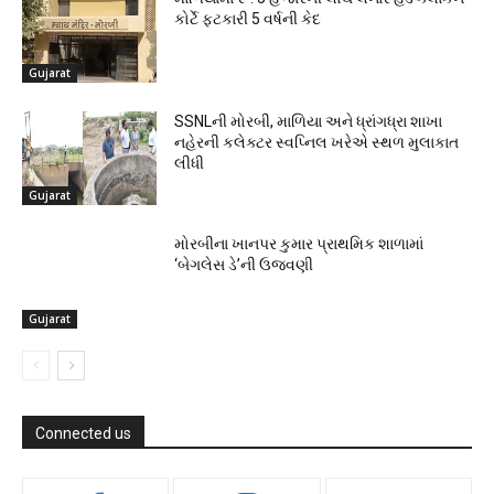
કોર્ટે ફટકારી 5 વર્ષની કેદ
Gujarat
SSNLની મોરબી, માળિયા અને ધ્રાંગધ્રા શાખા
નહેરની કલેક્ટર સ્વપ્નિલ ખરેએ સ્થળ મુલાકાત
લીધી
Gujarat
મોરબીના ખાનપર કુમાર પ્રાથમિક શાળામાં
‘બેગલેસ ડે’ની ઉજવણી
Gujarat
Connected us