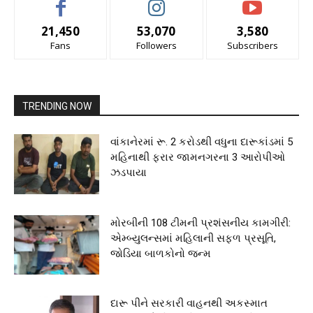
21,450
53,070
3,580
Fans
Followers
Subscribers
TRENDING NOW
વાંકાનેરમાં રૂ. 2 કરોડથી વધુના દારૂકાંડમાં 5
મહિનાથી ફરાર જામનગરના 3 આરોપીઓ
ઝડપાયા
મોરબીની 108 ટીમની પ્રશંસનીય કામગીરી:
એમ્બ્યુલન્સમાં મહિલાની સફળ પ્રસૂતિ,
જોડિયા બાળકોનો જન્મ
દારૂ પીને સરકારી વાહનથી અકસ્માત