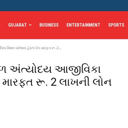
L
GUJARAT
BUSINESS
ENTERTAINMENT
SPORTS
કા મિશન યોજના હેઠળ બેંક મારફત રૂ. 2...
ાળ અંત્યોદય આજીવિકા
 મારફત રૂ. 2 લાખની લોન