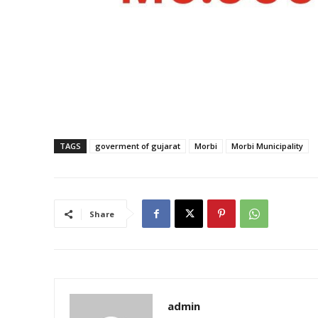
TAGS
goverment of gujarat
Morbi
Morbi Municipality
Share
admin