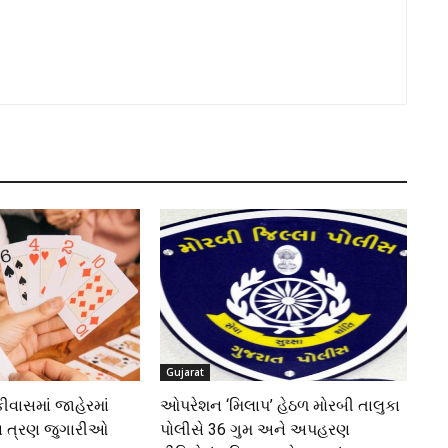
Gujarat
ીવાસમાં જાહેરમાં
ઓપરેશન ‘મિલાપ’ હેઠળ મોરબી તાલુકા
તા ત્રણ જુગારીઓ
પોલીસે 36 ગુમ અને અપહરણ