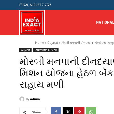
FRIDAY, AUGUST 7, 2026
NATIONA
Home
Gujarat
મોરબી મનપાની દીનદયાળ અંત્યોદય આજીવિ
Gujarat
Saurashtra Kutchh
મોરબી મનપાની દીનદય
મિશન યોજના હેઠળ બેંક
સહાય મળી
By
admin
Share