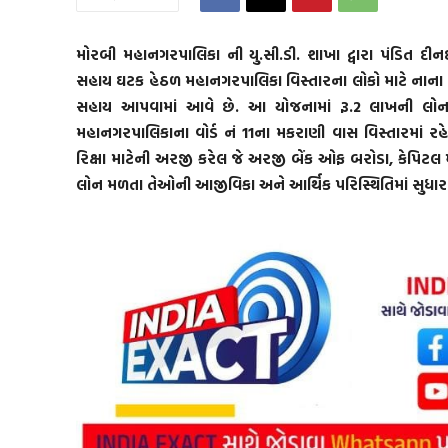
મોરબી મહાનગરપાલિકા ની યુ.સી.ડી. શાખા દ્વારા પંડિત દ
સહાય ઘટક હેઠળ મહાનગરપાલિકા વિસ્તારના લોકો માટે નાના પ
સહાય આપવામાં આવે છે. આ યોજનામાં રૂ.2 લાખની લોન
મહાનગરપાલિકાના વોર્ડ નં 11ના મકરાણી વાસ વિસ્તારમાં રહ
રિક્ષા માટેની અરજી કરેલ જે અરજી બેંક ઓફ બરોડા, કેપિટલ માર
લોન મળતા તેઓની આજીવિકા અને આર્થિક પરિસ્થિતિમાં સુધાર 