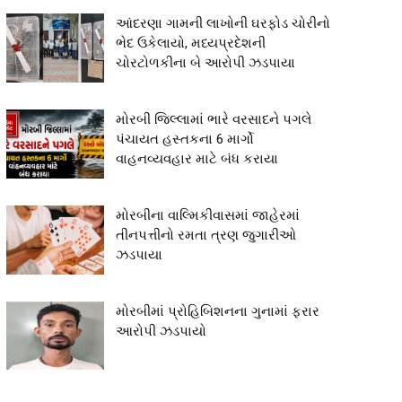
આંદરણા ગામની લાખોની ઘરફોડ ચોરીનો
ભેદ ઉકેલાયો, મધ્યપ્રદેશની
ચોરટોળકીના બે આરોપી ઝડપાયા
મોરબી જિલ્લામાં ભારે વરસાદને પગલે
પંચાયત હસ્તકના 6 માર્ગો
વાહનવ્યવહાર માટે બંધ કરાયા
મોરબીના વાલ્મિકીવાસમાં જાહેરમાં
તીનપત્તીનો રમતા ત્રણ જુગારીઓ
ઝડપાયા
મોરબીમાં પ્રોહિબિશનના ગુનામાં ફરાર
આરોપી ઝડપાયો