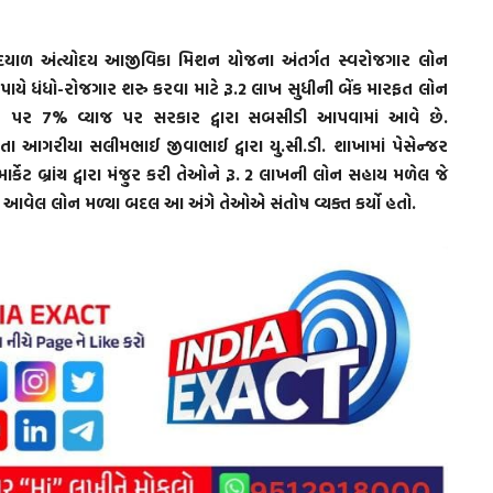
ીનદયાળ અંત્યોદય આજીવિકા મિશન યોજના અંતર્ગત સ્વરોજગાર લોન
ાયે ધંધો-રોજગાર શરુ કરવા માટે રૂ.2 લાખ સુધીની બેંક મારફત લોન
 પર 7% વ્યાજ પર સરકાર દ્વારા સબસીડી આપવામાં આવે છે.
ેતા આગરીયા સલીમભાઈ જીવાભાઈ દ્વારા યુ.સી.ડી. શાખામાં પેસેન્જર
્કેટ બ્રાંચ દ્વારા મંજુર કરી તેઓને રૂ. 2 લાખની લોન સહાય મળેલ જે
આવેલ લોન મળ્યા બદલ આ અંગે તેઓએ સંતોષ વ્યક્ત કર્યો હતો.