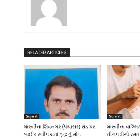
RELATED ARTICLES
Gujarat
Gujarat
મોરબીના શિવનગર (પંચાસર) રોડ પર
મોરબીના વાલ્મિક
બાઈક સ્લીપ થતાં વૃદ્ધનું મોત
તીનપત્તીનો રમ