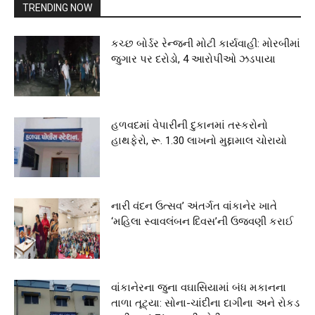
TRENDING NOW
કચ્છ બોર્ડર રેન્જની મોટી કાર્યવાહી: મોરબીમાં
જુગાર પર દરોડો, 4 આરોપીઓ ઝડપાયા
હળવદમાં વેપારીની દુકાનમાં તસ્કરોનો
હાથફેરો, રૂ. 1.30 લાખનો મુદ્દામાલ ચોરાયો
નારી વંદન ઉત્સવ’ અંતર્ગત વાંકાનેર ખાતે
‘મહિલા સ્વાવલંબન દિવસ’ની ઉજવણી કરાઈ
વાંકાનેરના જુના વઘાસિયામાં બંધ મકાનના
તાળા તૂટ્યા: સોના-ચાંદીના દાગીના અને રોકડ