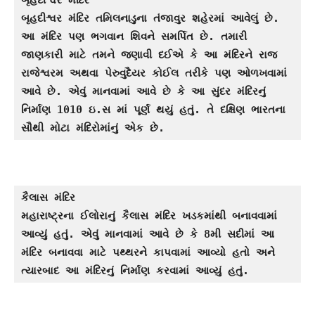
બૃહદીશ્વર મંદિર તમિલનાડુના તંજાવુર શહેરમાં આવેલું છે. 
આ મંદિર પણ ભગવાન શિવને સમર્પિત છે. તમારી 
જાણકારી માટે તમને જણાવી દઈએ કે આ મંદિરને રાજ 
રાજેશ્વરમ અથવા પેરુવુદૈયર કોઈલ તરીકે પણ ઓળખવામાં 
આવે છે. એવું માનવામાં આવે છે કે આ સુંદર મંદિરનું 
નિર્માણ 1010 ઇ.સ માં પૂર્ણ થયું હતું. તે દક્ષિણ ભારતના 
સૌથી મોટા મંદિરોમાંનું એક છે.
કૈલાસ મંદિર 
મહારાષ્ટ્રના ઈલોરાનું કૈલાસ મંદિર ખડકમાંથી બનાવવામાં 
આવ્યું હતું. એવું માનવામાં આવે છે કે 8મી સદીમાં આ 
મંદિર બનાવવા માટે પથ્થરને કાપવામાં આવ્યો હતો અને 
ત્યારબાદ આ મંદિરનું નિર્માણ કરવામાં આવ્યું હતું.