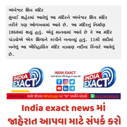
અંબેશ્વર શિવ મંદિર
મુંબઈ શહેરમાં આવેલું આ મંદિરને અંબેશ્વર શિવ મંદિર 
તરીકે પણ ઓળખવામાં આવે છે. આ મંદિરનું નિર્માણ 
1060માં થયું હતું. એવું માનવામાં આવે છે કે આ મંદિર 
પાંડવોએ એક શિલાને કાપીને બનાવ્યું હતું. 11મી સદીમાં 
બનેલું આ ઐતિહાસિક મંદિર વડવાણ નદીના કિનારે આવેલું 
છે.