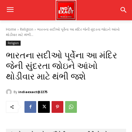
Home
Religion
ભારતના સદીઓ પૂર્વેના આ મંદિર જેની સુંદરતા જોઇને આંખો
થોડીવાર માટે થંભી...
Religion
ભારતના સદીઓ પૂર્વેના આ મંદિર
જેની સુંદરતા જોઇને આંખો
થોડીવાર માટે થંભી જશે
By
indiaexact@2275