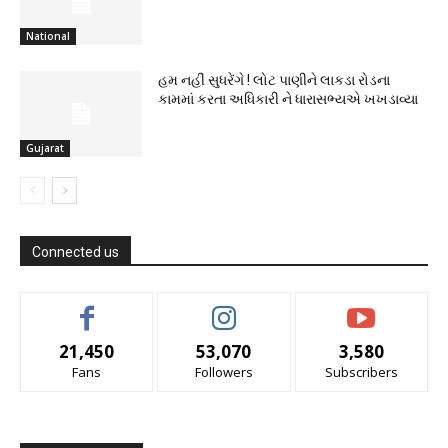
National
હમ નહીં સુધરેંગે ! લોટ પાણીને લાકડા રોડના
કામમાં કરતા અધિકારી ને ધારાસભ્યએ ખખડાવ્યા
Gujarat
Connected us
21,450
53,070
3,580
Fans
Followers
Subscribers