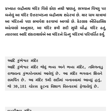
પ્રખ્યાત બદ્રીનાથ મંદિર વિશે કોણ નથી જાણતું. ભગવાન વિષ્ણુ પર
બનેલું આ મંદિર ઉત્તરાખંડના બદ્રીનાથ શહેરમાં છે. ચાર ધામ યાત્રામાં
આ મંદિરનો પણ સમાવેશ કરવામાં આવ્યો છે. કેટલાક ઐતિહાસિક
અહેવાલો અનુસાર, આ મંદિર 8મી સદી સુધી બૌદ્ધ મંદિર હતું,
ત્યારબાદ આદિ શંકરાચાર્યએ આ મંદિરને હિન્દુ મંદિરમાં પરિવર્તિત કર્યું.
આદિ કુંભેશ્વર મંદિર
આદિ કુંભેશ્વર મંદિર જેવું ભવ્ય અને ભવ્ય મંદિર, તમિલનાડુ 
રાજ્યના કુંભકોનમમાં આવેલું છે. આ મંદિર ભગવાન શિવને 
સમર્પિત છે. આ મંદિર 9મી સદીમાં બનાવવામાં આવ્યું હતું, 
જે 30,181 ચોરસ ફૂટના વિશાળ વિસ્તારમાં ફેલાયેલું છે.
બૃહદીશ્વર મંદિર