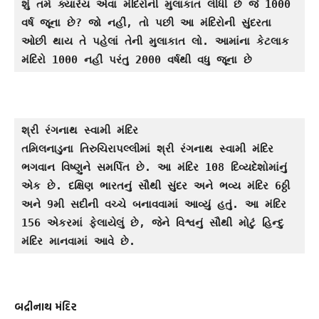
શું તમે ક્યારેય એવા મંદિરોની મુલાકાત લીધી છે જે 1000 
વર્ષ જૂના છે? જો નહીં, તો પછી આ મંદિરોની સુંદરતા 
ઓછી થાય તે પહેલાં તેની મુલાકાત લો. આમાંના કેટલાક 
મંદિરો 1000 નહીં પરંતુ 2000 વર્ષથી વધુ જૂના છે
શ્રી રંગનાથ સ્વામી મંદિર
તમિલનાડુના તિરુચિરાપલ્લીમાં શ્રી રંગનાથ સ્વામી મંદિર 
ભગવાન વિષ્ણુને સમર્પિત છે. આ મંદિર 108 દિવ્યદેશોમાંનું 
એક છે. દક્ષિણ ભારતનું સૌથી સુંદર અને ભવ્ય મંદિર 6ઠ્ઠી 
અને 9મી સદીની વચ્ચે બનાવવામાં આવ્યું હતું. આ મંદિર 
156 એકરમાં ફેલાયેલું છે, જેને વિશ્વનું સૌથી મોટું હિન્દુ 
મંદિર માનવામાં આવે છે.
બદ્રીનાથ મંદિર