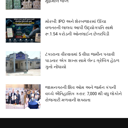
મુદ્દામાલ જપ્ત
મોરબી: IPO અને શેરબજારમાં ઊંચા
વળતરની લાલચ આપી ઉદ્યોગપતિ સાથે
રૂ.1.54 કરોડની ઓનલાઈન છેતરપિંડી
ટંકારાના વીરવાવમાં 5 વીઘા જમીન પચાવી
પાડનાર એક શખ્સ સામે લેન્ડ ગ્રેબિંગ હેઠળ
ગુનો નોંધાયો
જામનગરની શિવ ઓમ અને જર્મન કંપની
વચ્ચે ઐતિહાસિક કરાર: 7,000 થી વધુ લોકોને
રોજગારી મળવાની શક્યતા