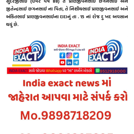
સુંદરજીભાઈ (ઉમર વર્ષ 88) તે પ્રાણજીવનભાઈ છગનભાઈ અને
જીતેન્દ્રભાઈ છગનભાઈ ના પિતા, તે નિશીથભાઈ પ્રાણજીવનભાઈ અને
અંકિતભાઈ પ્રાણજીવનભાઈના દાદાનું તા . 15 નાં રોજ દુ ખદ અવસાન
થયું છે.