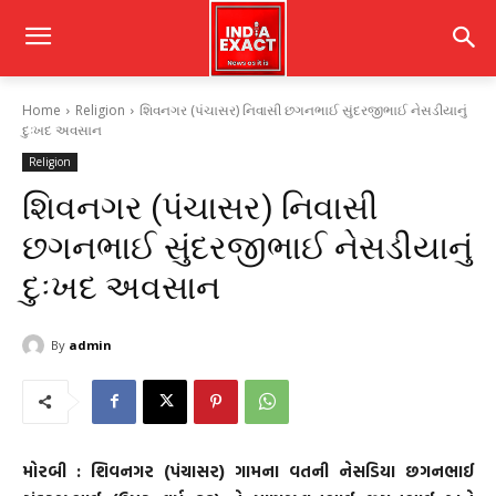
Home
Religion
શિવનગર (પંચાસર) નિવાસી છગનભાઈ સુંદરજીભાઈ નેસડીયાનું
દુઃખદ અવસાન
Religion
શિવનગર (પંચાસર) નિવાસી
છગનભાઈ સુંદરજીભાઈ નેસડીયાનું
દુઃખદ અવસાન
By
admin
મોરબી : શિવનગર (પંચાસર) ગામના વતની નેસડિયા છગનભાઈ