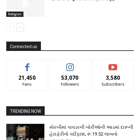
Religion
Connected us
21,450
53,070
3,580
Fans
Followers
Subscribers
TRENDING NOW
મોરબીમાં પાવડરની બોરીઓની આડમાં દારૂની
હેરાફેરીનો પર્દાફાશ, રૂ.19.52 લાખનો