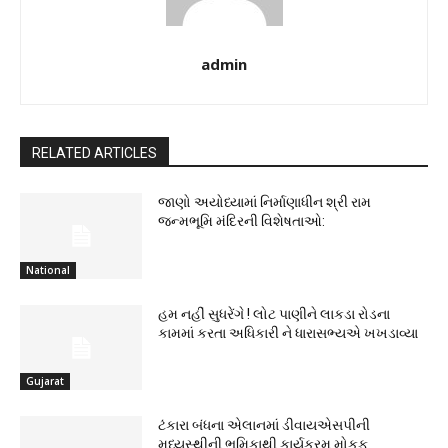
admin
RELATED ARTICLES
જાણો અયોધ્યામાં નિર્માણાધીન શ્રી રામ
જન્મભૂમિ મંદિરની વિશેષતાઓ:
National
હમ નહીં સુધરેંગે ! લોટ પાણીને લાકડા રોડના
કામમાં કરતા અધિકારી ને ધારાસભ્યએ ખખડાવ્યા
Gujarat
ટંકારા બંધના એલાનમાં ડીવાયએસપીની
મધ્યસ્થીની ભૂમિકાથી કાર્યક્રમ મોકૂફ