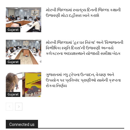
મોરબી જિલ્લામાં સ્વાતંત્ર્ય દિનની જિલ્લા કક્ષાની
ઉજવણી મોટા દહીસરા ખાતે કરાશે
Gujarat
મોરબી જિલ્લામાં ‘હર ઘર તિરંગા’ અને ‘વિભાજનની
વિભીષિકા સ્મૃતિ દિવસ’ની ઉજવણી અન્વયે
કલેક્ટરના અધ્યક્ષસ્થાને યોજાયી સમીક્ષા બેઠક
Gujarat
ગુજરાતમાં ગ્લુ ટ્રેપના ઉત્પાદન, વેચાણ અને
ઉપયોગ પર પ્રતિબંધ: પ્રાણીઓ સામેની ક્રૂરતા
રોકવા નિર્ણય
Gujarat
Connected us