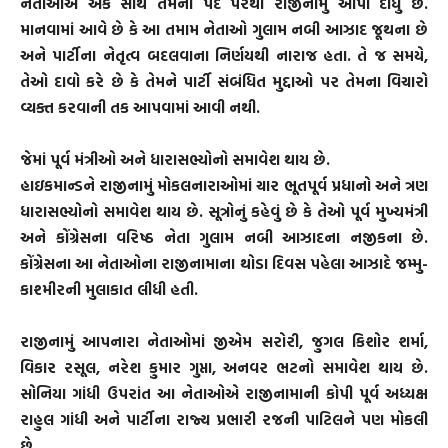
નેતાઓએ એક સાથે તેમના પદ પરથી રાજીનામું આપી દીધું છે.
માનવામાં આવે છે કે આ તમામ નેતાઓ ગુલામ નબી આઝાદ જૂથના છે
અને પાર્ટીના નેતૃત્વ બદલવાના નિર્ણયથી નારાજ હતા. તે જ સમયે,
તેઓ દાવો કરે છે કે તેમને પાર્ટી સંબંધિત મુદ્દાઓ પર તેમના વિચારો
વ્યક્ત કરવાની તક આપવામાં આવી નથી.
જેમાં પૂર્વ મંત્રીઓ અને ધારાસભ્યોનો સમાવેશ થાય છે.
હાઇકમાન્ડને રાજીનામું મોકલનારાઓમાં ચાર ભૂતપૂર્વ પ્રધાનો અને ત્રણ
ધારાસભ્યોનો સમાવેશ થાય છે. સૂત્રોનું કહેવું છે કે તેઓ પૂર્વ મુખ્યમંત્રી
અને કોંગ્રેસના વરિષ્ઠ નેતા ગુલામ નબી આઝાદના નજીકના છે.
કોંગ્રેસના આ નેતાઓના રાજીનામાના થોડા દિવસ પહેલા આઝાદે જમ્મુ-
કાશ્મીરની મુલાકાત લીધી હતી.
રાજીનામું આપનારા નેતાઓમાં જીએમ સરોરી, જુગલ કિશોર શર્મા,
વિકાર રસૂલ, નરેશ કુમાર ગુપ્તા, અનવર ભટનો સમાવેશ થાય છે.
સોનિયા ગાંધી ઉપરાંત આ નેતાઓએ રાજીનામાની કોપી પૂર્વ અધ્યક્ષ
રાહુલ ગાંધી અને પાર્ટીના રાજ્ય પ્રભારી રજની પાટિલને પણ મોકલી
છે.