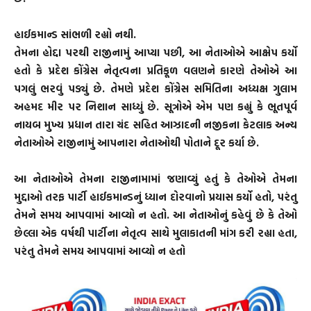
હાઈકમાન્ડ સાંભળી રહ્યો નથી.
તેમના હોદ્દા પરથી રાજીનામું આપ્યા પછી, આ નેતાઓએ આક્ષેપ કર્યો
હતો કે પ્રદેશ કોંગ્રેસ નેતૃત્વના પ્રતિકૂળ વલણને કારણે તેઓએ આ
પગલું ભરવું પડ્યું છે. તેમણે પ્રદેશ કોંગ્રેસ સમિતિના અધ્યક્ષ ગુલામ
અહમદ મીર પર નિશાન સાધ્યું છે. સૂત્રોએ એમ પણ કહ્યું કે ભૂતપૂર્વ
નાયબ મુખ્ય પ્રધાન તારા ચંદ સહિત આઝાદની નજીકના કેટલાક અન્ય
નેતાઓએ રાજીનામું આપનારા નેતાઓથી પોતાને દૂર કર્યા છે.
આ નેતાઓએ તેમના રાજીનામામાં જણાવ્યું હતું કે તેઓએ તેમના
મુદ્દાઓ તરફ પાર્ટી હાઈકમાન્ડનું ધ્યાન દોરવાનો પ્રયાસ કર્યો હતો, પરંતુ
તેમને સમય આપવામાં આવ્યો ન હતો. આ નેતાઓનું કહેવું છે કે તેઓ
છેલ્લા એક વર્ષથી પાર્ટીના નેતૃત્વ સાથે મુલાકાતની માંગ કરી રહ્યા હતા,
પરંતુ તેમને સમય આપવામાં આવ્યો ન હતો