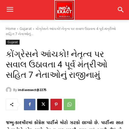
Home
Gujarat
કોંગ્રેસને આંચકો! નેતૃત્વ પર સવાલ ઉઠાવતા 4 પૂર્વ મંત્રીઓ
સહિત 7 નેતાઓનું...
Gujarat
કોંગ્રેસને આંચકો! નેતૃત્વ પર
સવાલ ઉઠાવતા 4 પૂર્વ મંત્રીઓ
સહિત 7 નેતાઓનું રાજીનામું
By
indiaexact@2275
જમ્મુ-કાશ્મીરમાં કોંગ્રેસ પાર્ટીને મોટો ઝટકો લાગ્યો છે. પાર્ટીના સાત