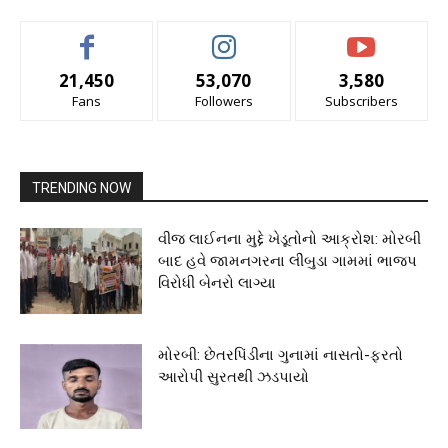
21,450
53,070
3,580
Fans
Followers
Subscribers
TRENDING NOW
વીજ લાઈનના મુદ્દે ખેડૂતોનો આક્રોશ: મોરબી
બાદ હવે જામનગરના લીંબુડા ગામમાં ભાજપ
વિરોધી બેનરો લાગ્યા
મોરબી: છેતરપિંડીના ગુનામાં નાસતો-ફરતો
આરોપી સુરતથી ઝડપાયો