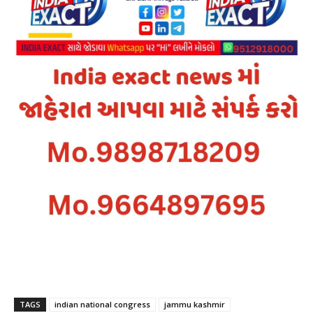
TAGS
indian national congress
jammu kashmir