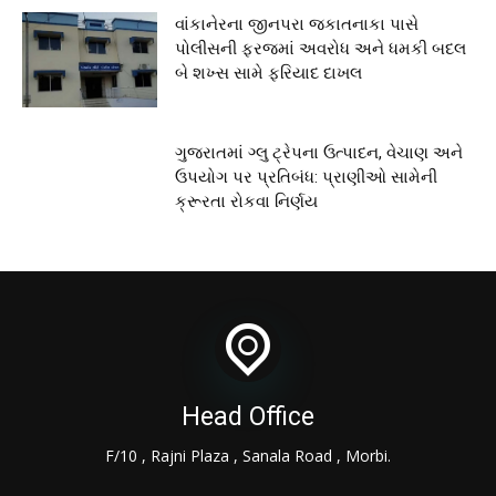
વાંકાનેરના જીનપરા જકાતનાકા પાસે
પોલીસની ફરજમાં અવરોધ અને ધમકી બદલ
બે શખ્સ સામે ફરિયાદ દાખલ
ગુજરાતમાં ગ્લુ ટ્રેપના ઉત્પાદન, વેચાણ અને
ઉપયોગ પર પ્રતિબંધ: પ્રાણીઓ સામેની
ક્રૂરતા રોકવા નિર્ણય
Head Office
F/10 , Rajni Plaza , Sanala Road , Morbi.