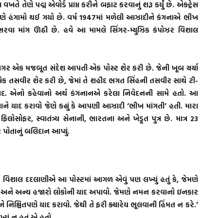
 તેણે પદ્મ એવોર્ડ પ્રાપ્ત કરીને બફાટ કરવાનું શરૂ કર્યું છે. એક્ટ્રેસ
ારણે હંગામો થઈ ગયો છે. વર્ષ 1947માં મળેલી આઝાદીને કંગનાએ ભીખ
ભરવા માંગ ઊઠી છે. હવે આ મામલે સિંગર-મ્યુઝિક કંપોઝર વિશાલ
 વગર એક મજબૂત સંદેશ આપતી એક પોસ્ટ શેર કરી છે. જેની ખૂબ ચર્ચા
ક તસવીર શેર કરી છે, જેમાં તે શહીદ ભગત સિંહની તસવીર સાથે ટી-
ંદાબાદ. એનો કહેવાનો અર્થ કંગનાનએ કરેલા નિવેદનની સામે હતો. આ
ને યાદ કરાવો જેણે કહ્યું કે આપણી આઝાદી ‘ભીખ માંગતી’ હતી. મારા
ોસોફર, સ્વાતંત્ર્ય સેનાની, ભારતના અને ખેડૂત પુત્ર છે. માત્ર 23
પોતાનું બલિદાન આપ્યું.
ા. વિશાલ દદલાણીએ આ પોસ્ટમાં આગળ એવું પણ લખ્યું હતું કે, જેમણે
લાહ અને અન્ય હજારો લોકોની યાદ અપાવો. જેમણે નમન કરવાનો ઇનકાર
ને નિશ્ચિતપણે યાદ કરાવો. જેથી તે ફરી ક્યારેય ભૂલવાની હિંમત ન કરે.’
યું ન હતું એ હતો.