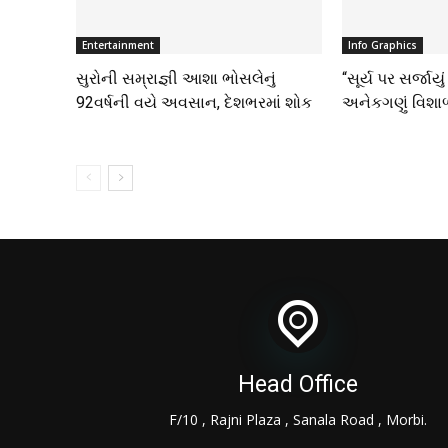
Entertainment
Info Graphics
સુરોની સમ્રાજ્ઞી આશા ભોસલેનું
“સૂર્ય પર સર્જાયુ
92વર્ષની વયે અવસાન, દેશભરમાં શોક
અનેકગણું વિશા
Head Office
F/10 , Rajni Plaza , Sanala Road , Morbi.