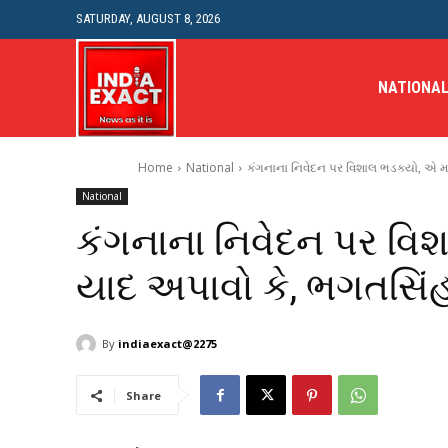
SATURDAY, AUGUST 8, 2026
NATIONA
Home
National
કંગનાના નિવેદન પર વિશાલ ભડક્યો, એ મ
National
કંગનાના નિવેદન પર વિ
યાદ અપાવો કે, ભગતસિં
By
indiaexact@2275
Share