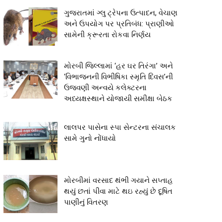
ગુજરાતમાં ગ્લુ ટ્રેપના ઉત્પાદન, વેચાણ
અને ઉપયોગ પર પ્રતિબંધ: પ્રાણીઓ
સામેની ક્રૂરતા રોકવા નિર્ણય
મોરબી જિલ્લામાં ‘હર ઘર તિરંગા’ અને
‘વિભાજનની વિભીષિકા સ્મૃતિ દિવસ’ની
ઉજવણી અન્વયે કલેક્ટરના
અધ્યક્ષસ્થાને યોજાયી સમીક્ષા બેઠક
લાલપર પાસેના સ્પા સેન્ટરના સંચાલક
સામે ગુનો નોંધાયો
મોરબીમાં વરસાદ થંભી ગયાને સપ્તાહ
થયું છતાં પીવા માટે થઇ રહ્યું છે દૂષિત
પાણીનું વિતરણ