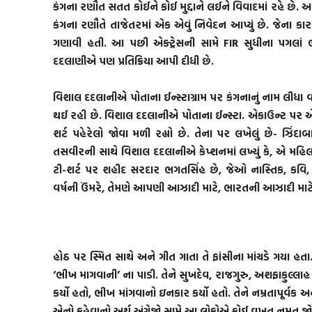
કંગના રણૌત સતત કોઈને કોઈ મુદ્દાને લઈને વિવાદમાં રહે છે. આ વખતે
કંગના રણૌતે તાજેતરમાં એક એવું નિવેદન આપ્યું છે. જેના ક
ગણાવી હતી. આ પછી એક્ટ્રેસની સામે FIR સુધીના પગલાં 
દદલાણીએ પણ પ્રતિક્રિયા આપી દીધી છે.
વિશાલ દદલાનીએ પોતાના ઈન્સ્ટાગ્રામ પર કંગનાનું નામ લીધા
થઈ રહી છે. વિશાલ દદલાનીએ પોતાના ઈન્સ્ટા. એકાઉન્ટ પર એ
શર્ટ પહેરેલો જોવા મળી રહ્યો છે. તેના પર લખેલું છે- ઝિ
તસવીરની સાથે વિશાલ દદલાનીએ કેપ્શનમાં લખ્યું કે, એ મહિલા
ટી-શર્ટ પર શહીદ સરદાર ભગતસિંહ છે, જેઓ નાસ્તિક, કવિ, ફિલ
વર્ષની ઉંમરે, તેમણે આપણી આઝાદી માટે, ભારતની આઝાદી માટે 
હોઠ પર સ્મિત સાથે અને ગીત ગાતા તે ફાંસીના માંચડે ગયા હત
‘ભીખ માગવાની’ ના પાડી. તેને સુખદેવ, રાજગુરુ, અશફાકુલ્
કર્યો હતો, ભીખ માંગવાનો ઇનકાર કર્યો હતો. તેને નમ્રતાપૂર્વક અ
એનો કહેવાનો અર્થ અંગ્રેજો સામે આ લોકોએ કોઈ વખત નમતુ જોખ્