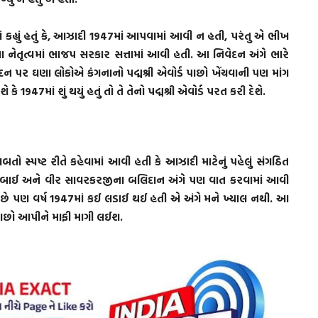
માં કહ્યું હતું કે, આઝાદી 1947માં આપવામાં આવી ન હતી, પરંતુ એ ભીખ
ીના નેતૃત્વમાં ભાજપ સરકાર સત્તામાં આવી હતી. આ નિવેદન અંગે ભારે
દન પર ઘણા લોકોએ કંગનાનો પદ્મશ્રી એવોર્ડ પાછો ખેંચવાની પણ માંગ
ે 1947માં શું થયું હતું તો તે તેનો પદ્મશ્રી એવોર્ડ પરત કરી દેશે.
બાબતો સ્પષ્ટ રીતે કહેવામાં આવી હતી કે આઝાદી માટેનું પહેલું સંગઠિત
 લક્ષ્મીબાઈ અને વીર સાવરકરજીના બલિદાન અંગે પણ વાત કરવામાં આવી
 છે પણ વર્ષ 1947માં કઈ લડાઈ થઈ હતી એ અંગે મને ખ્યાલ નથી. આ
ડ પાછો આપીને માફી માગી લઈશ.