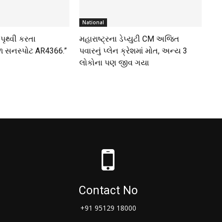
National
ં પૃથ્વી કરતા
મહારાષ્ટ્રના ડેપ્યુટી CM અજિત
ળ સનસ્પોટ AR4366.”
પવારનું પ્લેન ક્રેશમાં મોત, અન્ય 3
લોકોના પણ જીવ ગયા
Contact No
+91 95129 18000