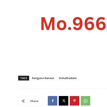
TAGS
Kangana Ranaut
VishalDadlani
Share