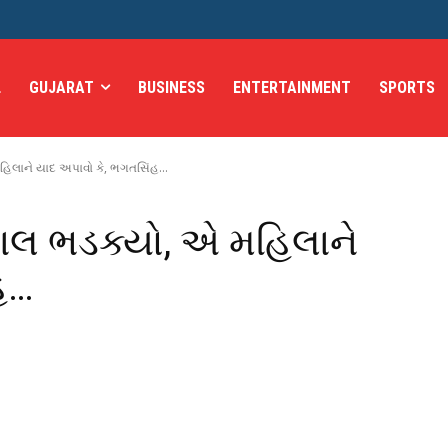
L
GUJARAT
BUSINESS
ENTERTAINMENT
SPORTS
હિલાને યાદ અપાવો કે, ભગતસિંહ...
શાલ ભડક્યો, એ મહિલાને
હ…