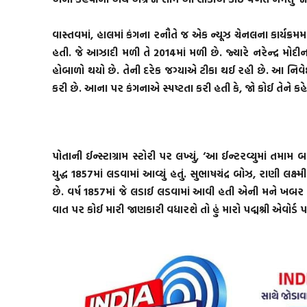
વાસ્તવમાં, હાલમાં કંગના રનૌતે જ એક ન્યૂઝ ચેનલના કાર્યક્રમ
હતી. જે આઝાદી મળી તે 2014માં મળી છે. જ્યારે નરેન્દ્ર મોદ
હોબાળો થયો છે. તેની દરેક જગ્યાએ ટીકા થઈ રહી છે. આ નિવે
કરી છે. આના પર કંગનાએ સ્પષ્ટતા કરી હતી કે, જો કોઈ તેને કહેશે ક
પોતાની ઈન્સ્ટાગ્રામ સ્ટોરી પર લખ્યું, ‘આ ઈન્ટરવ્યુમાં તમામ 
યુદ્ધ 1857માં લડવામાં આવ્યું હતું. સુભાષચંદ્ર બોઝ, રાણી
છે. વર્ષ 1857માં જે લડાઈ લડવામાં આવી હતી એની મને ખબર
વાત પર કોઈ મારી જાણકારી વધારશે તો હું મારો પદ્મશ્રી એવોર્