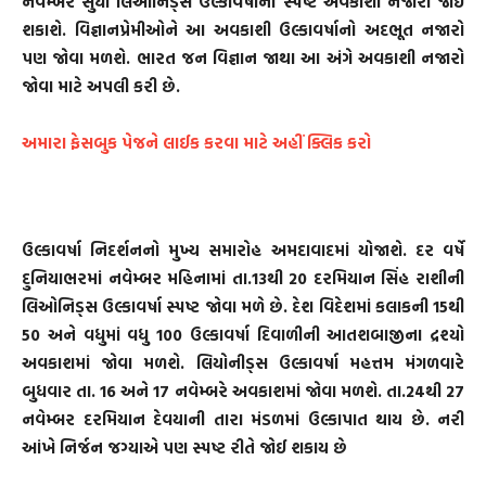
નવેમ્બર સુધી લિઓનિડ્સ ઉલ્કાવર્ષાનો સ્પષ્ટ અવકાશી નજારો જોઈ
શકાશે. વિજ્ઞાનપ્રેમીઓને આ અવકાશી ઉલ્કાવર્ષાનો અદભૂત નજારો
પણ જોવા મળશે. ભારત જન વિજ્ઞાન જાથા આ અંગે અવકાશી નજારો
જોવા માટે અપલી કરી છે.
અમારા ફેસબુક પેજને લાઈક કરવા માટે અહીં ક્લિક કરો
ઉલ્કાવર્ષા નિદર્શનનો મુખ્ય સમારોહ અમદાવાદમાં યોજાશે. દર વર્ષે
દુનિયાભરમાં નવેમ્બર મહિનામાં તા.13થી 20 દરમિયાન સિંહ રાશીની
લિઓનિડ્સ ઉલ્કાવર્ષા સ્પષ્ટ જોવા મળે છે. દેશ વિદેશમાં કલાકની 15થી
50 અને વધુમાં વધુ 100 ઉલ્કાવર્ષા દિવાળીની આતશબાજીના દ્રશ્યો
અવકાશમાં જોવા મળશે. લિયોનીડ્સ ઉલ્કાવર્ષા મહત્તમ મંગળવારે
બુધવાર તા. 16 અને 17 નવેમ્બરે અવકાશમાં જોવા મળશે. તા.24થી 27
નવેમ્બર દરમિયાન દેવયાની તારા મંડળમાં ઉલ્કાપાત થાય છે. નરી
આંખે નિર્જન જગ્યાએ પણ સ્પષ્ટ રીતે જોઈ શકાય છે