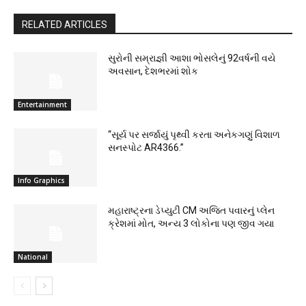
RELATED ARTICLES
સુરોની સમ્રાજ્ઞી આશા ભોસલેનું 92વર્ષની વયે
અવસાન, દેશભરમાં શોક
Entertainment
“સૂર્ય પર સર્જાયું પૃથ્વી કરતા અનેકગણું વિશાળ
સનસ્પોટ AR4366.”
Info Graphics
મહારાષ્ટ્રના ડેપ્યુટી CM અજિત પવારનું પ્લેન
ક્રેશમાં મોત, અન્ય 3 લોકોના પણ જીવ ગયા
National