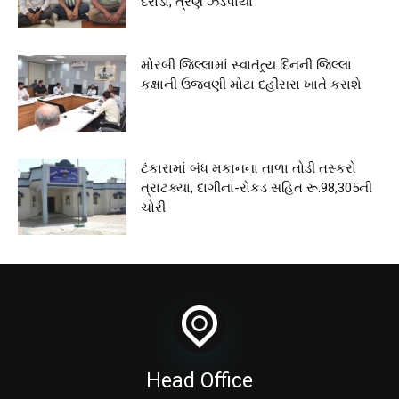
દરોડો, ત્રણ ઝડપાયા
મોરબી જિલ્લામાં સ્વાતંત્ર્ય દિનની જિલ્લા
કક્ષાની ઉજવણી મોટા દહીસરા ખાતે કરાશે
ટંકારામાં બંધ મકાનના તાળા તોડી તસ્કરો
ત્રાટક્યા, દાગીના-રોકડ સહિત રૂ.98,305ની
ચોરી
Head Office