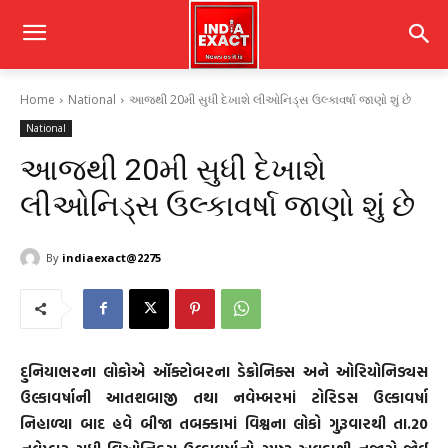
Home
National
આજથી 20મી સુધી દેખાશે લીઓનિડ્સ ઉલ્કાવર્ષા જાણો શું છે
National
આજથી 20મી સુધી દેખાશે
લીઓનિડ્સ ઉલ્કાવર્ષા જાણો શું છે
By
indiaexact@2275
દુનિયાભરના લોકોએ ઑક્ટોબરના ડેક્રોનિક્સ અને ઓરિયોનિડ્યસ
ઉલ્કાવર્ષાની આતશબાજી તથા નવેમ્બરમાં ટોરિડસ ઉલ્કાવર્ષા
નિહાળ્યા બાદ હવે બીજા તબક્કામાં વિશ્વના લોકો ગુરૂવારથી તા.20