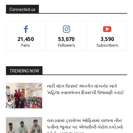
Connected us
21,450
53,070
3,590
Fans
Followers
Subscribers
TRENDING NOW
નારી વંદન ઉત્સવ’ અંતર્ગત વાંકાનેર ખાતે
‘મહિલા સ્વાવલંબન દિવસ’ની ઉજવણી કરાઈ
ચરાડવામાં ટ્રાવેલ્સ ઓફિસમાં ચાલતા તીન
પત્તીના જુગાર પર એલસીબી-પેરોલ સ્કોડનો