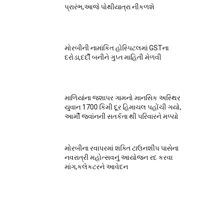
પ્રારંભ,આજે પોથીયાત્રા નીકળશે
મોરબીની નામાંકિત હોસ્પિટલમાં GSTના
દરોડા,દર્દી બનીને ગુપ્ત માહિતી મેળવી
માળિયાંના જશાપર ગામનો માનસિક અસ્થિર
યુવાન 1700 કિમી દૂર હિમાચલ પહોંચી ગયો,
આર્મી જવાંનની સતર્કતા થી પરિવારને મળ્યો
મોરબીના રવાપરમાં શક્તિ ટાઉનશીપ પાસેના
નવરાત્રી મહોત્સવનું આયોજન રદ કરવા
માંગ,કલેકટરને આવેદન