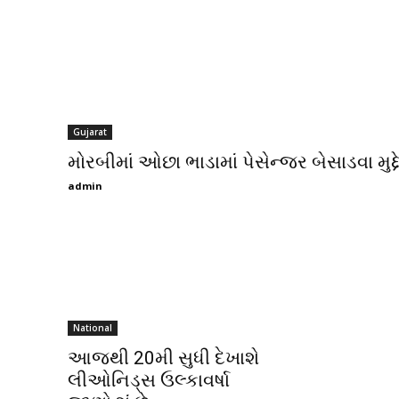
Gujarat
મોરબીમાં ઓછા ભાડામાં પેસેન્જર બેસાડવા મુદ્દ
admin
National
આજથી 20મી સુધી દેખાશે
લીઓનિડ્સ ઉલ્કાવર્ષા