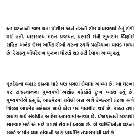
આ ઘટનાની જાણ થતા પોલીસ અને તંત્રની ટીમ બચાવકાર્ય હેતું દોડી
ગઈ હતી. ધારાસભ્ય મદન પ્રજાપત, પ્રભારી મંત્રી સુખરામ બિશ્નોઈ
સહિત અનેક ઉચ્ચ અધિકારીઓ ઘટના સ્થળે પહોંચ્યાના વાવડ મળ્યા
છે. રેસક્યુ ઑપરેશન યુદ્ધના ધોરણે શરૂ કરી દેવામાં આવ્યું હતું.
મૃતદેહના બહાર કાઢવા માટે પણ પગલાં લેવામાં આવ્યા છે. આ ઘટના
પર રાજસ્થાનના મુખ્યમંત્રી અશોક ગહેલોતે દુઃખ વ્યક્ત કર્યું છે.
મુખ્યમંત્રીએ કહ્યું કે, બાડમેરમાં થયેલી બસ અને ટેન્કરની ઘટના અંગે
જિલ્લા બાડમેર ક્લેક્ટર સાથે ફોન પર વાતચીત થઈ છે. રાહત તથા
બચાવ કાર્ય સંબંધીત આદેશ આપવામાં આવ્યા છે. ઈજાગ્રસ્તને ઝડપથી
સારવાર મળે એ માટે પગલાં લેવામાં આવ્યા છે. બે વ્યક્તિઓના ઘટના
સ્થળે જ મોત થયા હોવાની જાણ પ્રાથમિક તપાસમાંથી થઈ છે.