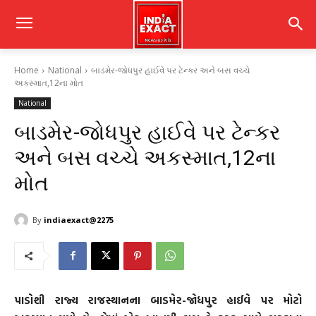
Home
National
બાડમેર-જોધપુર હાઈવે પર ટેન્કર અને બસ વચ્ચે
અકસ્માત,12ના મોત
National
બાડમેર-જોધપુર હાઈવે પર ટેન્કર
અને બસ વચ્ચે અકસ્માત,12ના
મોત
By
indiaexact@2275
પાડોશી રાજ્ય રાજસ્થાનના બાડમેર-જોધપુર હાઈવે પર મોટો