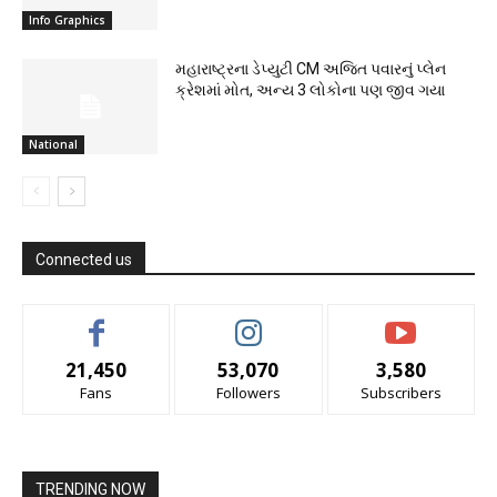
Info Graphics
મહારાષ્ટ્રના ડેપ્યુટી CM અજિત પવારનું પ્લેન
ક્રેશમાં મોત, અન્ય 3 લોકોના પણ જીવ ગયા
National
Connected us
21,450
53,070
3,580
Fans
Followers
Subscribers
TRENDING NOW