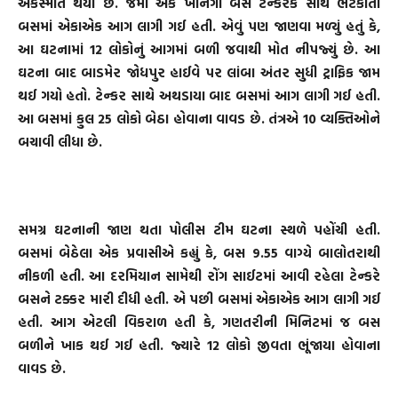
અકસ્માત થયો છે. જેમાં એક ખાનગી બસ ટેન્કરક સાથે ભટકાતા
બસમાં એકાએક આગ લાગી ગઈ હતી. એવું પણ જાણવા મળ્યું હતું કે,
આ ઘટનામાં 12 લોકોનું આગમાં બળી જવાથી મોત નીપજ્યું છે. આ
ઘટના બાદ બાડમેર જોધપુર હાઈવે પર લાંબા અંતર સુધી ટ્રાફિક જામ
થઈ ગયો હતો. ટેન્કર સાથે અથડાયા બાદ બસમાં આગ લાગી ગઈ હતી.
આ બસમાં કુલ 25 લોકો બેઠા હોવાના વાવડ છે. તંત્રએ 10 વ્યક્તિઓને
બચાવી લીધા છે.
સમગ્ર ઘટનાની જાણ થતા પોલીસ ટીમ ઘટના સ્થળે પહોંચી હતી.
બસમાં બેઠેલા એક પ્રવાસીએ કહ્યું કે, બસ 9.55 વાગ્યે બાલોતરાથી
નીકળી હતી. આ દરમિયાન સામેથી રોંગ સાઈટમાં આવી રહેલા ટેન્કરે
બસને ટક્કર મારી દીધી હતી. એ પછી બસમાં એકાએક આગ લાગી ગઈ
હતી. આગ એટલી વિકરાળ હતી કે, ગણતરીની મિનિટમાં જ બસ
બળીને ખાક થઈ ગઈ હતી. જ્યારે 12 લોકો જીવતા ભૂંજાયા હોવાના
વાવડ છે.