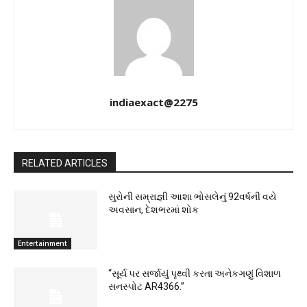
indiaexact@2275
RELATED ARTICLES
સુરોની સમ્રાજ્ઞી આશા ભોસલેનું 92વર્ષની વયે
અવસાન, દેશભરમાં શોક
Entertainment
“સૂર્ય પર સર્જાયું પૃથ્વી કરતા અનેકગણું વિશાળ
સનસ્પોટ AR4366.”