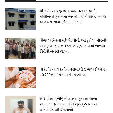
વાંકાનેરના જીનપરા જકાતનાકા પાસે
પોલીસની ફરજમાં અવરોધ અને ધમકી બદલ
બે શખ્સ સામે ફરિયાદ દાખલ
વીજ લાઈનના મુદ્દે ખેડૂતોનો આક્રોશ: મોરબી
બાદ હવે જામનગરના લીંબુડા ગામમાં ભાજપ
વિરોધી બેનરો લાગ્યા
વાંકાનેરના મફતીયાપરામાંથી 5 જુગારીઓ રૂ.
10,200ની રોકડ સાથે ઝડપાયા
મોરબીમાં પ્રોહિબિશનના ગુનામાં લાંબા
સમયથી ફરાર આરોપી સુરેન્દ્રનગરના
થાનગઢમાંથી ઝડપાયો