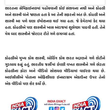
ભારતના સેમિફાઈનલમાં પહોંચવાની કોઈ સંભવના નથી અને કોહલી
અને શાસ્ત્રી બંને જાણતા હતા કે આ તેની સફરનો અંત છે. કોહલી અને
શાસ્ત્રી આ પળે ઘણા ઈમોશનલ થઈ ગયા હતા. જે કેમેરામાં કેદ થયા
હતા. કોહલીએ પણ શાસ્ત્રીને ખાસ અંદાજમાં શુભેચ્છા પાઠવી હતી. તેને
મેચ બાદ શાસ્ત્રીને જોરદાર રીતે ગળે લગાવ્યાં હતાં.
કોહલીએ મુખ્ય કોચ શાસ્ત્રી, બોલિંગ કોચ ભરત અરૂણને ગળે ભેટીને
ગુડબાય કહ્યું હતું. ભારતીય જર્સીમાં છેલ્લી વખત શાસ્ત્રીને ગળે ભેટતા
કોહલીના ફોટા અને વીડિયો સોશયલ મીડિયામાં વાઈરલ થયા છે.
આઈસીસીએ પોતાના ઓફિશીયલ ઈન્સ્ટાગ્રામ એકાઉન્ટ ઉપર તેનો
એક વીડિયો પણ શેર કર્યો છે.