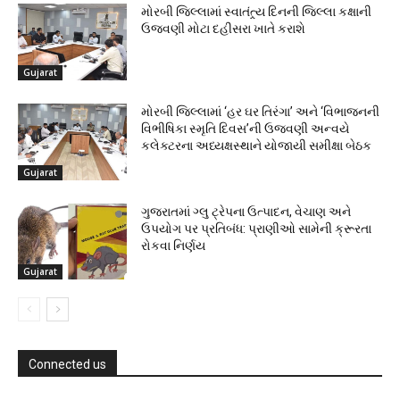
મોરબી જિલ્લામાં સ્વાતંત્ર્ય દિનની જિલ્લા કક્ષાની
ઉજવણી મોટા દહીસરા ખાતે કરાશે
Gujarat
મોરબી જિલ્લામાં ‘હર ઘર તિરંગા’ અને ‘વિભાજનની
વિભીષિકા સ્મૃતિ દિવસ’ની ઉજવણી અન્વયે
કલેક્ટરના અધ્યક્ષસ્થાને યોજાયી સમીક્ષા બેઠક
Gujarat
ગુજરાતમાં ગ્લુ ટ્રેપના ઉત્પાદન, વેચાણ અને
ઉપયોગ પર પ્રતિબંધ: પ્રાણીઓ સામેની ક્રૂરતા
રોકવા નિર્ણય
Gujarat
Connected us