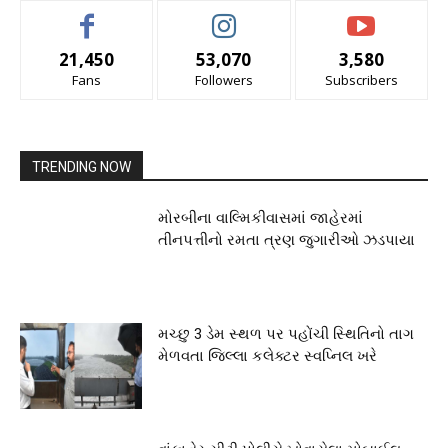
21,450
53,070
3,580
Fans
Followers
Subscribers
TRENDING NOW
મોરબીના વાલ્મિકીવાસમાં જાહેરમાં
તીનપત્તીનો રમતા ત્રણ જુગારીઓ ઝડપાયા
મચ્છુ 3 ડેમ સ્થળ પર પહોંચી સ્થિતિનો તાગ
મેળવતા જિલ્લા કલેક્ટર સ્વપ્નિલ ખરે