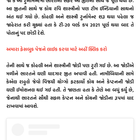
જો કે આ ટુર્નામેન્ટમાં ભારતનો સફર આ જીતની સાથે જ પૂર્ણ થયો છે.
આ જીતની સાથે જ કોચ રવિ શાસ્ત્રીનો પણ ટીમ ઈન્ડિયાની સાથનો
અંત થઈ ગયો છે. કોહલી અને શાસ્ત્રી ટુર્નામેન્ટ શરૂ થયા પહેલા જ
જાહેરાત કરી ચુક્યાં હતા કે ટી-20 વર્લ્ડ કપ 2021 પૂર્ણ થયા બાદ તે
પોતાનું પદ છોડી દેશે.
અમારા ફેસબુક પેજને લાઈક કરવા માટે અહીં ક્લિક કરો
તેની સાથે જ કોહલી અને શાસ્ત્રીની જોડી પણ ટુટી ગઈ છે. આ જોડીએ
મળીને ભારતને ઘણી યાદગાર જીત અપાવી હતી. નામીબિયાની સામે
કેએલ રાહુલે જેવો વિજયી ચોગ્ગો ફટકાર્યો કોચ અને કેપ્ટનની જોડી
ઘણી ઈમોશનલ થઈ ગઈ હતી. તે જાણતા હતા કે તેણે આ બધું કર્યું છે,
જેનાથી ભારતને સૌથી સફળ કેપ્ટન અને કોચની જોડીના રૂપમાં યાદ
રાખવામાં આવશે.