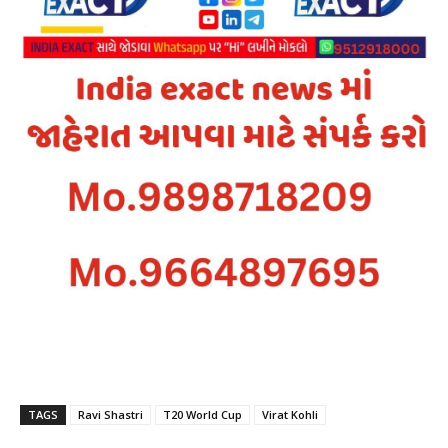
TAGS
Ravi Shastri
T20 World Cup
Virat Kohli