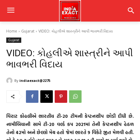
Home
Gujarat
VIDEO: કોહલીએ શાસ્ત્રીને આપી ભાવભરી વિદાય
Gujarat
VIDEO: કોહલીએ શાસ્ત્રીને આપી
ભાવભરી વિદાય
By
indiaexact@2275
વિરાટ કોહલીએ ભારતીય ટી-20 ટીમની કેપ્ટનશીપ છોડી દીધી છે.
નામીબિયાની સામે ટી-20 વર્લ્ડ કપ 2021માં તેની કેપ્ટનશીપ હેઠળ
તેનો 42મો અને છેલ્લો મેચ હતો જેમાં ભારતે 9 વિકેટે જીત મેળવી હતી.