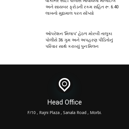
વાંકાનેર સીટી પોલીસે ખોવાયેલા મોબાઈલ
અને સાયબર ફ્રોડની રકમ સહિત રૂ. 6.40
લાખનો મુદ્દામાલ પરત સોંપ્યો
ઓપરેશન ‘મિલાપ’ હેઠળ મોરબી તાલુકા
પોલીસે 36 ગુમ અને અપહરણ પીડિતોનું
પરિવાર સાથે કરાવ્યું પુનઃમિલન
Head Office
F/10 , Rajni Plaza , Sanala Road , Morbi.