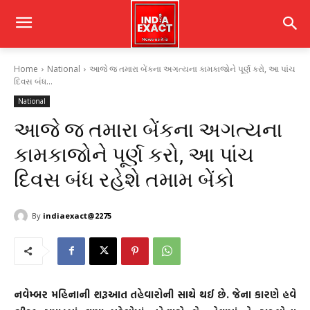
Home
National
આજે જ તમારા બેંકના અગત્યના કામકાજોને પૂર્ણ કરો, આ પાંચ
દિવસ બંધ...
National
આજે જ તમારા બેંકના અગત્યના
કામકાજોને પૂર્ણ કરો, આ પાંચ
દિવસ બંધ રહેશે તમામ બેંકો
By
indiaexact@2275
નવેમ્બર મહિનાની શરૂઆત તહેવારોની સાથે થઈ છે. જેના કારણે હવે