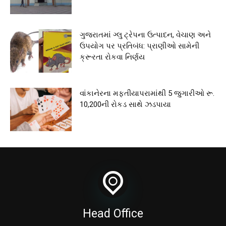
ગુજરાતમાં ગ્લુ ટ્રેપના ઉત્પાદન, વેચાણ અને
ઉપયોગ પર પ્રતિબંધ: પ્રાણીઓ સામેની
ક્રૂરતા રોકવા નિર્ણય
વાંકાનેરના મફતીયાપરામાંથી 5 જુગારીઓ રૂ.
10,200ની રોકડ સાથે ઝડપાયા
Head Office