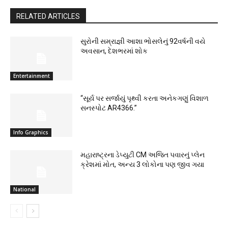
RELATED ARTICLES
સુરોની સમ્રાજ્ઞી આશા ભોસલેનું 92વર્ષની વયે
અવસાન, દેશભરમાં શોક
Entertainment
“સૂર્ય પર સર્જાયું પૃથ્વી કરતા અનેકગણું વિશાળ
સનસ્પોટ AR4366.”
Info Graphics
મહારાષ્ટ્રના ડેપ્યુટી CM અજિત પવારનું પ્લેન
ક્રેશમાં મોત, અન્ય 3 લોકોના પણ જીવ ગયા
National