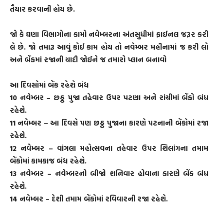
તૈયાર કરવાની હોય છે.
જો કે ઘણા વિભાગોના કામો નવેમ્બરના અંતસુધીમાં ફાઈનલ જરૂર કરી
લે છે. જો તમારૂ આવું કોઈ કામ હોય તો નવેમ્બર મહીનામાં જ કરી લો
અને બેંકમાં રજાની યાદી જોઈને જ તમારો પ્લાન બનાવો
આ દિવસોમાં બેંક રહેશે બંધ
10 નવેમ્બર – છઠ્ઠ પુજા તહેવાર ઉપર પટણા અને રાંચીમાં બેંકો બંધ
રહેશે.
11 નવેમ્બર – આ દિવસે પણ છઠ્ઠ પુજાના કારણે પટનાની બેંકોમાં રજા
રહેશે.
12 નવેમ્બર – વાંગલા મહોત્સવના તહેવાર ઉપર શિલાંગના તમામ
બેંકોમાં કામકાજ બંધ રહેશે.
13 નવેમ્બર – નવેમ્બરનો બીજો શનિવાર હોવાના કારણે બેંક બંધ
રહેશે.
14 નવેમ્બર – દેશી તમામ બેંકોમાં રવિવારની રજા રહેશે.