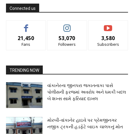
Connected us
21,450
53,070
3,580
Fans
Followers
Subscribers
TRENDING NOW
વાંકાનેરના જીનપરા જકાતનાકા પાસે
પોલીસની ફરજમાં અવરોધ અને ધમકી બદલ
બે શખ્સ સામે ફરિયાદ દાખલ
મોરબી-વાંકાનેર હાઇવે પર પ્રેમજીનગર
નજીક ટ્રકની હડફેટે બાઇક ચાલકનું મોત