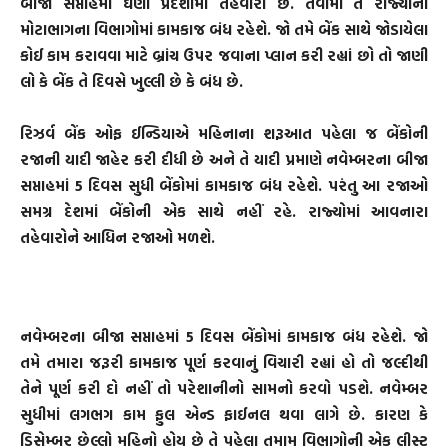
બીજા સપ્તાહમાં ઘણા પ્રદેશોમાં તહેવારો છે. તેવામાં તે રાજ્યોના
મોટાભાગના વિભાગોમાં કામકાજ બંધ રહેશે. જો તમે બેંક સાથે જોડાયેલા
કોઈ કામ કરાવવા માટે બ્રાંચ ઉપર જવાના પ્લાન કરી રહ્યાં છો તો જાણી
લો કે બેંક તે દિવસે ખુલ્લી છે કે બંધ છે.
રિઝર્વ બેંક ઓફ ઈન્ડિયાએ મહિનાના શરૂઆત પહેલા જ બેંકોની
રજાની યાદી જાહેર કરી દીધી છે અને તે યાદી પ્રમાણે નવેમ્બરના બીજા
સપ્તાહમાં 5 દિવસ સુધી બેંકોમાં કામકાજ બંધ રહેશે. પરંતુ આ રજાઓ
સમગ્ર દેશમાં બેંકોની એક સાથે નહીં રહે. રાજ્યોમાં આવનારા
તહેવારોને આધિન રજાઓ મળશે.
નવેમ્બરના બીજા સપ્તાહમાં 5 દિવસ બેંકોમાં કામકાજ બંધ રહેશે. જો
તમે તમારા જરૂરી કામકાજ પૂર્ણ કરવાનું વિચારી રહ્યાં હો તો જલ્દીથી
તેને પૂર્ણ કરી દો નહીં તો પરેશાનીનો સામનો કરવો પડશે. નવેમ્બર
સુધીમાં લગભગ કામ ફુલ એન્ડ ફાઈનલ થવા લાગે છે. કારણ કે
ડિસેમ્બર છેલ્લો મહિનો હોય છે તે પહેલા તમામ વિભાગોની એક લીસ્ટ