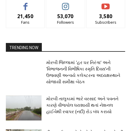
21,450
53,070
3,580
Fans
Followers
Subscribers
TRENDING NOW
મોરબી જિલ્લામાં ‘હર ઘર તિરંગા’ અને
‘વિભાજનની વિભીષિકા સ્મૃતિ દિવસ’ની
ઉજવણી અન્વયે કલેક્ટરના અધ્યક્ષસ્થાને
યોજાયી સમીક્ષા બેઠક
મોરબી તાલુકામાં ભારે વરસાદ અને પવનને
કારણે વીજપોલ ધરાશાયી થતાં નેશનલ
હાઈવેથી રવાપર (નદી) રોડ બંધ કરાયો