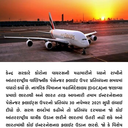
કેન્દ્ર સરકારે કોરોના વાયરસની મહામારીને ધ્યાને રાખીને
આંતરરાષ્ટ્રીય વાણિજ્યીક પેસેન્જર ફ્લાઈટ ઉપર પ્રતિબંધના સમયમાં
વધારો કર્યો છે. નાગરિક વિમાનન મહાનિદેશાલય (DGCA)ના જણાવ્યા
પ્રમાણે ભારતથી અને ભારત તરફ આવનારી તમામ ઈન્ટરનેશનલ
પેસેન્જર ફ્લાઈટ્સ ઉપરનો પ્રતિબંધ 30 નવેમ્બર 2021 સુધી લંબાઈ
દીધો છે. સરળ શબ્દોમાં કહીએ તો પ્રતિબંધ દરમયાન જો કોઈ
આંતરરાષ્ટ્રીય યાત્રીક ઉડાન ભરીને ભારતમાં ઉતરી નહીં શકે અને
ભારતમાંથી કોઈ ઈન્ટરનેશનલ ફ્લાઈટ ઉડાન ભરશે. જો કે વિશેષ