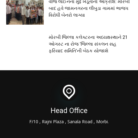
વીજ લાઈનના મુદ્દે ખેડૂતોનો આક્રોશ: મોરબી
બાદ હવે જામનગરના લીંબુડા ગામમાં ભાજપ
વિરોધી બેનરો લાગ્યા
મોરબી જિલ્લા કલેક્ટરના અધ્યક્ષસ્થાને 21
ઓગસ્ટ ના રોજ ‘જિલ્લા સંકલન સહ
ફરિયાદ સમિતિ’ની બેઠક યોજાશે
Head Office
F/10 , Rajni Plaza , Sanala Road , Morbi.