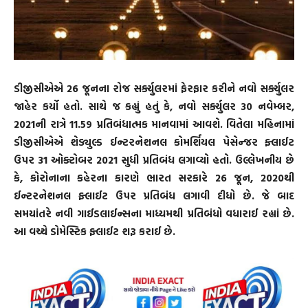
ડીજીસીએએ 26 જૂનના રોજ સર્ક્યુલરમાં ફેરફાર કરીને નવો સર્ક્યુલર
જાહેર કર્યો હતો. સાથે જ કહ્યું હતું કે, નવો સર્ક્યુલર 30 નવેમ્બર,
2021ની રાત્રે 11.59 પ્રતિબંધાત્મક માનવામાં આવશે. વિતેલા મહિનામાં
ડીજીસીએએ શેડ્યુલ્ડ ઈન્ટરનેશનલ કોમર્શિયલ પેસેન્જર ફ્લાઈટ
ઉપર 31 ઓક્ટોબર 2021 સુધી પ્રતિબંધ લગાવ્યો હતો. ઉલ્લેખનીય છે
કે, કોરોનાના કહેરના કારણે ભારત સરકારે 26 જૂન, 2020થી
ઈન્ટરનેશનલ ફ્લાઈટ ઉપર પ્રતિબંધ લગાવી દીધો છે. જે બાદ
સમયાંતરે નવી ગાઈડલાઈન્સના માધ્યમથી પ્રતિબંધો વધારાઈ રહ્યાં છે.
આ વચ્ચે ડોમેસ્ટિક ફ્લાઈટ શરૂ કરાઈ છે.