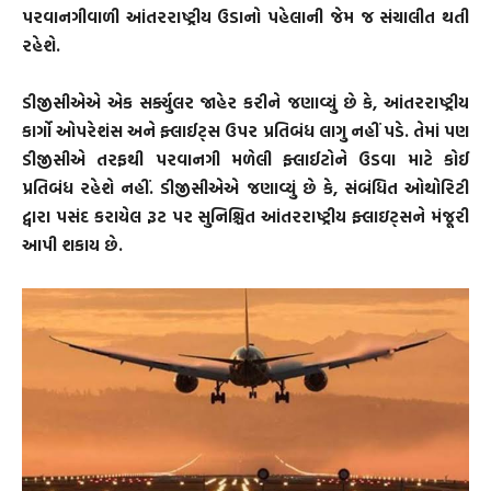
પરવાનગીવાળી આંતરરાષ્ટ્રીય ઉડાનો પહેલાની જેમ જ સંચાલીત થતી
રહેશે.
ડીજીસીએએ એક સર્ક્યુલર જાહેર કરીને જણાવ્યું છે કે, આંતરરાષ્ટ્રીય
કાર્ગો ઓપરેશંસ અને ફ્લાઈટ્સ ઉપર પ્રતિબંધ લાગુ નહીં પડે. તેમાં પણ
ડીજીસીએ તરફથી પરવાનગી મળેલી ફ્લાઈટોને ઉડવા માટે કોઈ
પ્રતિબંધ રહેશે નહીં. ડીજીસીએએ જણાવ્યું છે કે, સંબંધિત ઓથોરિટી
દ્વારા પસંદ કરાયેલ રૂટ પર સુનિશ્ચિત આંતરરાષ્ટ્રીય ફ્લાઇટ્સને મંજૂરી
આપી શકાય છે.