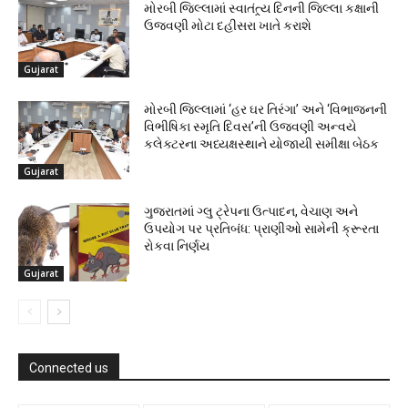
મોરબી જિલ્લામાં સ્વાતંત્ર્ય દિનની જિલ્લા કક્ષાની
ઉજવણી મોટા દહીસરા ખાતે કરાશે
Gujarat
મોરબી જિલ્લામાં ‘હર ઘર તિરંગા’ અને ‘વિભાજનની
વિભીષિકા સ્મૃતિ દિવસ’ની ઉજવણી અન્વયે
કલેક્ટરના અધ્યક્ષસ્થાને યોજાયી સમીક્ષા બેઠક
Gujarat
ગુજરાતમાં ગ્લુ ટ્રેપના ઉત્પાદન, વેચાણ અને
ઉપયોગ પર પ્રતિબંધ: પ્રાણીઓ સામેની ક્રૂરતા
રોકવા નિર્ણય
Gujarat
Connected us