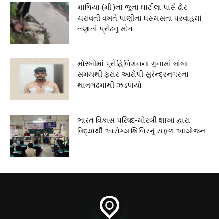
માળિયા (મી.)ના જુના ઘાટીલા પાસે ઢોર
ચરાવતી વખતે પાણીના ધસમસતા પ્રવાહમાં
તણાતાં પ્રોઢનું મોત
મોરબીમાં પ્રોહિબિશનના ગુનામાં લાંબા
સમયથી ફરાર આરોપી સુરેન્દ્રનગરના
થાનગઢમાંથી ઝડપાયો
ભારત વિકાસ પરિષદ-મોરબી શાખા દ્વારા
વિદ્યાર્થી આરોગ્ય શિબિરનું સફળ આયોજન