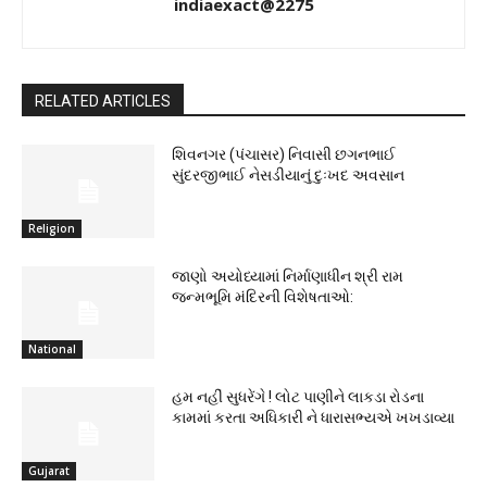
indiaexact@2275
RELATED ARTICLES
શિવનગર (પંચાસર) નિવાસી છગનભાઈ
સુંદરજીભાઈ નેસડીયાનું દુઃખદ અવસાન
Religion
જાણો અયોધ્યામાં નિર્માણાધીન શ્રી રામ
જન્મભૂમિ મંદિરની વિશેષતાઓ:
National
હમ નહીં સુધરેંગે ! લોટ પાણીને લાકડા રોડના
કામમાં કરતા અધિકારી ને ધારાસભ્યએ ખખડાવ્યા
Gujarat