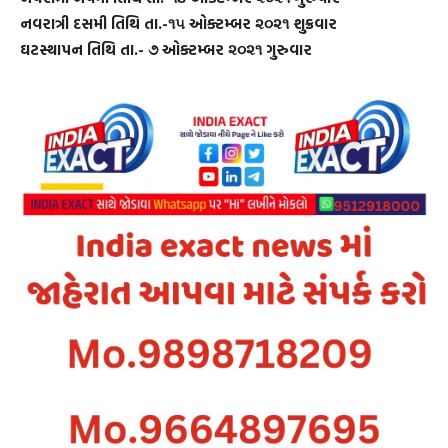
નવરાત્રી દસમી તિથિ તા.-૧૫ ઓક્ટમ્બર ૨૦૨૧ શુક્રવાર
ઘટસ્થાપન તિથિ તા.- ૭ ઓક્ટમ્બર ૨૦૨૧ ગુરુવાર