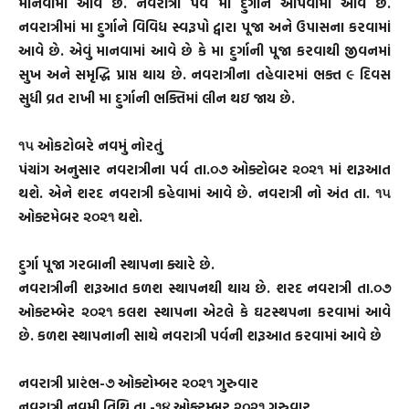
માનવામાં આવે છે. નવરાત્રી પર્વ મા દુર્ગાને આપવામાં આવે છે.
નવરાત્રીમાં મા દુર્ગાને વિવિધ સ્વરૂપો દ્વારા પૂજા અને ઉપાસના કરવામાં
આવે છે. એવું માનવામાં આવે છે કે મા દુર્ગાની પૂજા કરવાથી જીવનમાં
સુખ અને સમૃદ્ધિ પ્રાપ્ત થાય છે. નવરાત્રીના તહેવારમાં ભક્ત ૯ દિવસ
સુધી વ્રત રાખી મા દુર્ગાની ભક્તિમાં લીન થઇ જાય છે.
૧૫ ઓકટોબરે નવમું નોરતું
પંચાંગ અનુસાર નવરાત્રીના પર્વ તા.૦૭ ઓક્ટોબર ૨૦૨૧ માં શરૂઆત
થશે. એને શરદ નવરાત્રી કહેવામાં આવે છે. નવરાત્રી નો અંત તા. ૧૫
ઓક્ટમેબર ૨૦૨૧ થશે.
દુર્ગા પૂજા ગરબાની સ્થાપના ક્યારે છે.
નવરાત્રીની શરૂઆત કળશ સ્થાપનથી થાય છે. શરદ નવરાત્રી તા.૦૭
ઓક્ટમ્બેર ૨૦૨૧ કલશ સ્થાપના એટલે કે ઘટસ્થપના કરવામાં આવે
છે. કળશ સ્થાપનાની સાથે નવરાત્રી પર્વની શરૂઆત કરવામાં આવે છે
નવરાત્રી પ્રારંભ-૭ ઓક્ટોમ્બર ૨૦૨૧ ગુરુવાર
નવરાત્રી નવમી તિથિ તા.-૧૪ ઓક્ટમ્બર ૨૦૨૧ ગુરુવાર