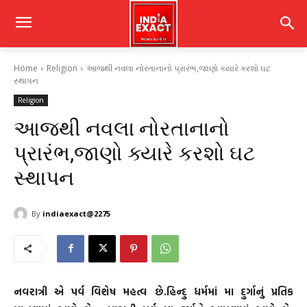
Home
Religion
આજથી નવલા નોરતાનાનો પ્રારંભ,જાણો ક્યારે કરશો ઘટ
સ્થાપન
Religion
આજથી નવલા નોરતાનાનો
પ્રારંભ,જાણો ક્યારે કરશો ઘટ
સ્થાપન
By
indiaexact@2275
નવરાત્રી એ પર્વ વિશેષ મહત્વ છે.હિન્દુ ધર્મમાં મા દુર્ગાનું પ્રતિક