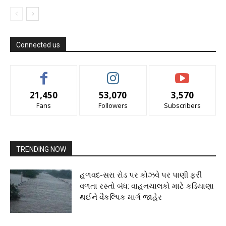
Connected us
21,450
53,070
3,570
Fans
Followers
Subscribers
TRENDING NOW
હળવદ-સરા રોડ પર કોઝવે પર પાણી ફરી
વળતા રસ્તો બંધ: વાહનચાલકો માટે કડિયાણા
થઈને વૈકલ્પિક માર્ગ જાહેર