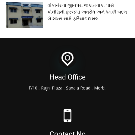
વાંકાનેરના જીનપરા જકાતનાકા પાસે
પોલીસની ફરજમાં અવરોધ અને ધમકી બદલ
બે શખ્સ સામે ફરિયાદ દાખલ
Head Office
F/10 , Rajni Plaza , Sanala Road , Morbi.
Contact No