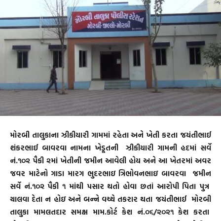
મોરબી તાલુકાના ઝીકીયારી ગામમાં રહેતા અને ખેતી કરતા જયંતીભાઈ
શંકરભાઈ બાવરવા નામના ખેડૂતની ઝીકીયારી ગામની હદમાં સર્વે
નં.૧૦૨ પૈકી ૨માં ખેતીની જમીન આવેલી હોય અને આ ખેતરમાં અવર
જવર માટેનો ગાડા મારગ ભુદરભાઇ ત્રિભોવનભાઇ બાવરવા જમીન
સર્વે નં.૧૦૨ પૈકી ૧ માંથી પસાર થતો હોવા છતાં આરોપી પિતા પુત્ર
ચાલવા દેતા ન હોઇ અને બન્ને વચ્ચે તકરાર થતા જયંતીભાઈ મોરબી
તાલુકા મામલતદાર સમક્ષ મામ.કોર્ટ કેશ નં.૦૬/૨૦૨૧ કેશ કરતા