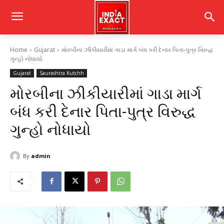
Home
Gujarat
મોરબીના ઝીકીયારીમાં ગાડા માર્ગ બંધ કરી દેનાર પિતા-પુત્ર વિરુદ્ધ
ગુન્હો નોધાયો
Gujarat
Saurashtra Kutchh
મોરબીના ઝીકીયારીમાં ગાડા માર્ગ
બંધ કરી દેનાર પિતા-પુત્ર વિરુદ્ધ
ગુન્હો નોધાયો
By
admin