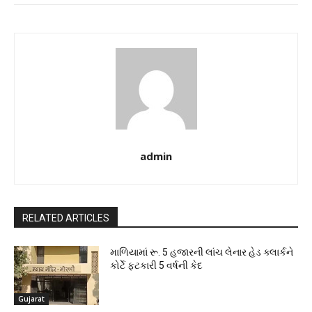
admin
RELATED ARTICLES
માળિયામાં રૂ. 5 હજારની લાંચ લેનાર હેડ ક્લાર્કને
કોર્ટે ફટકારી 5 વર્ષની કેદ
Gujarat