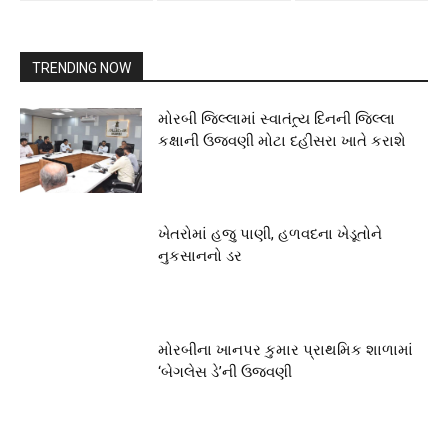
TRENDING NOW
મોરબી જિલ્લામાં સ્વાતંત્ર્ય દિનની જિલ્લા
કક્ષાની ઉજવણી મોટા દહીસરા ખાતે કરાશે
ખેતરોમાં હજુ પાણી, હળવદના ખેડૂતોને
નુકસાનનો ડર
મોરબીના ખાનપર કુમાર પ્રાથમિક શાળામાં
‘બેગલેસ ડે’ની ઉજવણી