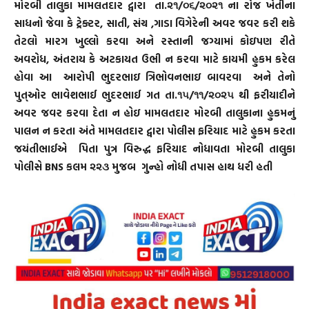
મોરબી તાલુકા મામલતદાર દ્વારા તા.૨૧/૦૬/૨૦૨૧ ના રોજ ખેતીના
સાધનો જેવા કે ટ્રેક્ટર
,
સાતી
,
સંચ
,
ગાડા વિગેરેની અવર જવર કરી શકે
તેટલો મારગ ખુલ્લો કરવા અને રસ્તાની જગ્યામાં કોઇપણ રીતે
અવરોધ
,
અંતરાય કે અટકાયત ઉભી ન કરવા માટે કાયમી હુકમ કરેલ
હોવા આ આરોપી ભુદરભાઇ ત્રિભોવનભાઇ બાવરવા અને તેનો
પુત્ઓર ભાવેશભાઈ ભુદરભાઈ ગત તા.૧૫/૧૧/૨૦૨૫ થી ફરીયાદીને
અવર જવર કરવા દેતા ન હોઇ મામલતદાર મોરબી તાલુકાના હુકમનું
પાલન ન કરતા અંતે મામલતદાર દ્વારા પોલીસ ફરિયાદ માટે હુકમ કરતા
જયંતીભાઈએ પિતા પુત્ર વિરુદ્ધ ફરિયાદ નોધાવતા મોરબી તાલુકા
પોલીસે
BNS
કલમ ૨૨૩ મુજબ ગુન્હો નોધી તપાસ હાથ ધરી હતી