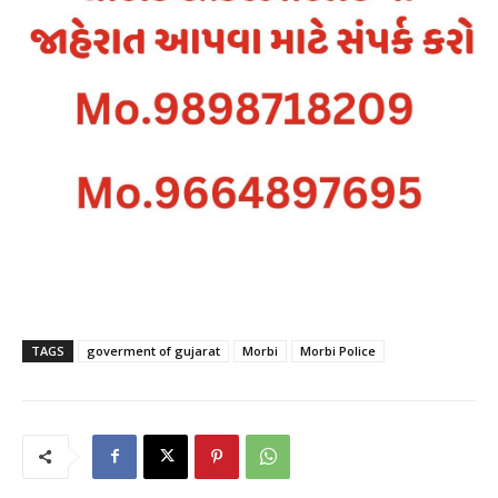
TAGS
goverment of gujarat
Morbi
Morbi Police