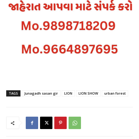
TAGS
Junagadh sasan gir
LION
LION SHOW
urban forest