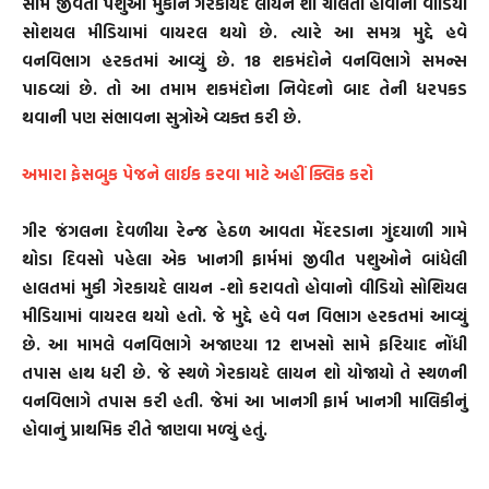
સામે જીવતા પશુઓ મુકીને ગેરકાયદે લાયન શો ચાલતો હોવાનો વીડિયો
સોશયલ મીડિયામાં વાયરલ થયો છે. ત્યારે આ સમગ્ર મુદ્દે હવે
વનવિભાગ હરકતમાં આવ્યું છે. 18 શકમંદોને વનવિભાગે સમન્સ
પાઠવ્યાં છે. તો આ તમામ શકમંદોના નિવેદનો બાદ તેની ધરપકડ
થવાની પણ સંભાવના સુત્રોએ વ્યક્ત કરી છે.
અમારા ફેસબુક પેજને લાઈક કરવા માટે અહીં ક્લિક કરો
ગીર જંગલના દેવળીયા રેન્જ હેઠળ આવતા મેંદરડાના ગુંદયાળી ગામે
થોડા દિવસો પહેલા એક ખાનગી ફાર્મમાં જીવીત પશુઓને બાંધેલી
હાલતમાં મુકી ગેરકાયદે લાયન -શો કરાવતો હોવાનો વીડિયો સોશિયલ
મીડિયામાં વાયરલ થયો હતો. જે મુદ્દે હવે વન વિભાગ હરકતમાં આવ્યું
છે. આ મામલે વનવિભાગે અજાણ્યા 12 શખસો સામે ફરિયાદ નોંધી
તપાસ હાથ ધરી છે. જે સ્થળે ગેરકાયદે લાયન શો યોજાયો તે સ્થળની
વનવિભાગે તપાસ કરી હતી. જેમાં આ ખાનગી ફાર્મ ખાનગી માલિકીનું
હોવાનું પ્રાથમિક રીતે જાણવા મળ્યું હતું.