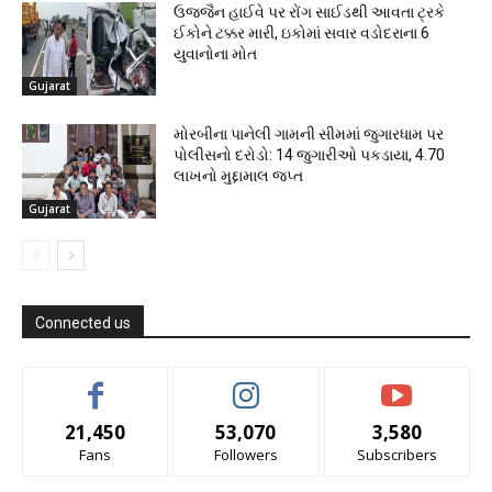
ઉજ્જૈન હાઈવે પર રોંગ સાઈડથી આવતા ટ્રકે
ઈકોને ટક્કર મારી, ઇકોમાં સવાર વડોદરાના 6
યુવાનોના મોત
Gujarat
મોરબીના પાનેલી ગામની સીમમાં જુગારધામ પર
પોલીસનો દરોડો: 14 જુગારીઓ પકડાયા, ₹4.70
લાખનો મુદ્દામાલ જપ્ત
Gujarat
Connected us
21,450
53,070
3,580
Fans
Followers
Subscribers