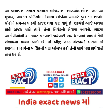
આ બનાવની તપાસ કરનારા માળિયાના આર.એફ.ઓ.ના જણાવ્યાં
મુજબ, વાયરલ વીડિયોમાં દેખાતા લોકોના આધારે કુલ 18 શકમંદ
લોકોને સમન્સ પાઠવી હાજર થવા જણાવાયું છે. શકમંદો આજે અથવા
કાલે હાજર થશે ત્યારે તેના નિવેદનો લેવામાં આવશે. બાદમાં
આરોપીઓની અટકાયત કરવાની કાર્યવાહી હાથ ધરવામાં આવશે તેવી
સંભાવના પ્રબળ બની છે. તો બીજી તરફ ગેરકાયદે લાયન શો
કરાવનારા ફાર્મના માલિકની પણ ઓળખ કરી તેની સામે પણ કાર્યવાહી
હાથ ધરાશે.