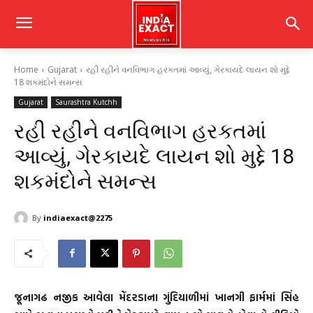
Home
Gujarat
રહી રહીને વનવિભાગ હરકતમાં આવ્યું, ગેરકાયદે લાયન શો મુદ્દે
18 શકમંદોને સમન્સ
Gujarat
Saurashtra Kutchh
રહી રહીને વનવિભાગ હરકતમાં
આવ્યું, ગેરકાયદે લાયન શો મુદ્દે 18
શકમંદોને સમન્સ
By
indiaexact@2275
જૂનાગઢ નજીક આવેલા મેંદરડાના ગુંદિયાળીમાં ખાનગી ફાર્મમાં સિંહ