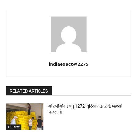
indiaexact@2275
RELATED ARTICLES
મોરબીમાંથી વધુ 1272 યુરિયા ખાતરનો જથ્થો
પકડાયો
Gujarat