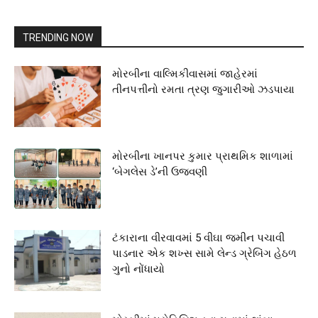
TRENDING NOW
મોરબીના વાલ્મિકીવાસમાં જાહેરમાં
તીનપત્તીનો રમતા ત્રણ જુગારીઓ ઝડપાયા
મોરબીના ખાનપર કુમાર પ્રાથમિક શાળામાં
‘બેગલેસ ડે’ની ઉજવણી
ટંકારાના વીરવાવમાં 5 વીઘા જમીન પચાવી
પાડનાર એક શખ્સ સામે લેન્ડ ગ્રેબિંગ હેઠળ
ગુનો નોંધાયો