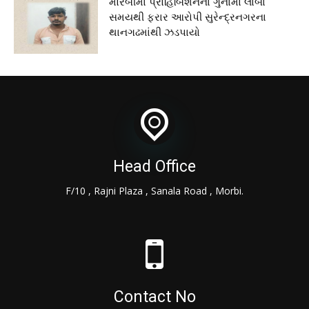
મોરબીમાં પ્રોહિબિશનના ગુનામાં લાંબા
સમયથી ફરાર આરોપી સુરેન્દ્રનગરના
થાનગઢમાંથી ઝડપાયો
Head Office
F/10 , Rajni Plaza , Sanala Road , Morbi.
Contact No