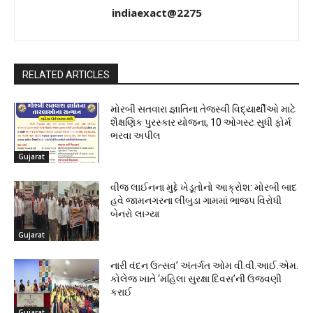
indiaexact@2275
RELATED ARTICLES
મોરબી સતવારા જ્ઞાતિના તેજસ્વી વિદ્યાર્થીઓ માટે
શૈક્ષણિક પુરસ્કાર યોજના, 10 ઓગસ્ટ સુધી ફોર્મ
ભરવા અપીલ
Gujarat
વીજ લાઈનના મુદ્દે ખેડૂતોનો આક્રોશ: મોરબી બાદ
હવે જામનગરના લીંબુડા ગામમાં ભાજપ વિરોધી
બેનરો લાગ્યા
Gujarat
નારી વંદન ઉત્સવ’ અંતર્ગત ઓમ વી.વી.આઈ.એમ.
કોલેજ ખાતે ‘મહિલા સુરક્ષા દિવસ’ની ઉજવણી
કરાઈ
Gujarat