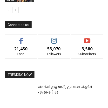
Connected us
21,450
53,070
3,580
Fans
Followers
Subscribers
TRENDING NOW
ખેતરોમાં હજુ પાણી, હળવદના ખેડૂતોને
નુકસાનનો ડર