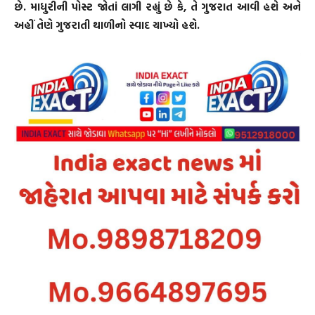
છે. માધુરીની પોસ્ટ જોતાં લાગી રહ્યું છે કે, તે ગુજરાત આવી હશે અને
અહીં તેણે ગુજરાતી થાળીનો સ્વાદ ચાખ્યો હશે.