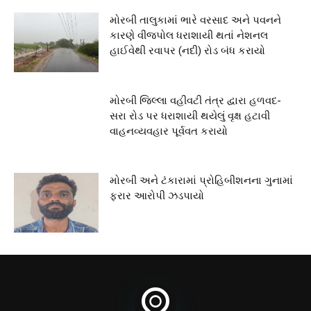
મોરબી તાલુકામાં ભારે વરસાદ અને પવનને
કારણે વીજપોલ ધરાશાયી થતાં નેશનલ
હાઈવેથી રવાપર (નદી) રોડ બંધ કરાયો
મોરબી જિલ્લા વહીવટી તંત્ર દ્વારા હળવદ-
સરા રોડ પર ધરાશાયી થયેલું વૃક્ષ હટાવી
વાહનવ્યવહાર પૂર્વવત કરાયો
મોરબી અને ટંકારામાં પ્રોહિબીશનના ગુનામાં
ફરાર આરોપી ઝડપાયો