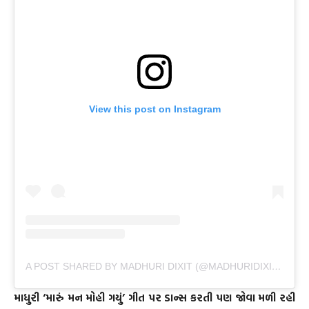
View this post on Instagram
A POST SHARED BY MADHURI DIXIT (@MADHURIDIXITNENE)
માધુરી ‘મારું મન મોહી ગયું’ ગીત પર ડાન્સ કરતી પણ જોવા મળી રહી