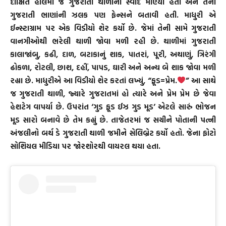
દીક્ષિતે હાલમાં જ ગુજરાતી થાળીનો સ્વાદ માણ્યો હતો અને તેના
ગુજરાતી ભાણાંની ઝલક પણ ફેન્સને બતાવી હતી. માધુરી એ
ઈન્સ્ટાગ્રામ પર એક વિડીયો શેર કર્યો છે. જેમાં તેની સામે ગુજરાતી
વાનગીઓથી ભરેલી થાળી જોવા મળી રહી છે. થાળીમાં ગુજરાતી
કાલાજાંબુ, કઢી, દાળ, બટાકાનું શાક, પાતરાં, પૂરી, અથાણું, ત્રિરંગી
ઢોકળા, રોટલી, છાશ, દહીં, પાપડ, ઘારી અને અન્ય બે શાક જોવા મળી
રહ્યા છે. માધુરીએ આ વિડીયો શેર કરતાં લખ્યું, “ફૂડ=પ્રેમ.
” આ સાથે
જ ગુજરાતી થાળી, જ્યારે ગુજરાતમાં હો ત્યારે અને પ્રેમ પ્રેમ છે જેવા
હેશટેગ વાપર્યા છે. ઉપરાંત ‘ગુડ ફૂડ ઈઝ ગુડ મૂડ’ એટલે સારું ભોજન
મૂડ સારો બનાવે છે તેમ કહ્યું છે. તાજેતરમાં જ સચીને પોતાની પત્ની
અંજલીનો બર્થ ડે ગુજરાતી થાળી જમીને સેલિબ્રેટ કર્યો હતો. જેના ફોટો
સોશિયલ મીડિયા પર જોરશોરથી વાયરલ થયા હતા.