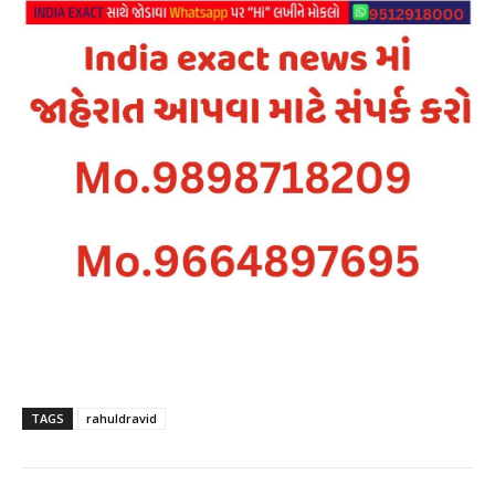
TAGS
rahuldravid