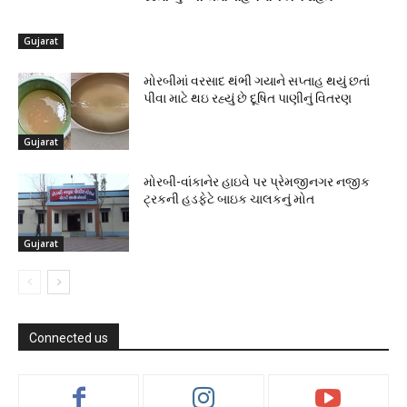
Gujarat
મોરબીમાં વરસાદ થંભી ગયાને સપ્તાહ થયું છતાં
પીવા માટે થઇ રહ્યું છે દૂષિત પાણીનું વિતરણ
Gujarat
મોરબી-વાંકાનેર હાઇવે પર પ્રેમજીનગર નજીક
ટ્રકની હડફેટે બાઇક ચાલકનું મોત
Gujarat
Connected us