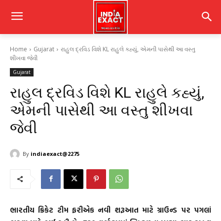
Home
Gujarat
રાહુલ દ્રવિડ વિશે KL રાહુલે કહ્યું, એમની પાસેથી આ વસ્તુ
શીખવા જેવી
Gujarat
રાહુલ દ્રવિડ વિશે KL રાહુલે કહ્યું,
એમની પાસેથી આ વસ્તુ શીખવા
જેવી
By
indiaexact@2275
ભારતીય ક્રિકેટ ટીમ ફરીએક નવી શરૂઆત માટે ગ્રાઉન્ડ પર પગલાં