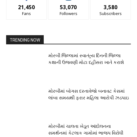
21,450
53,070
3,580
Fans
Followers
Subscribers
TRENDING NOW
મોરબી જિલ્લામાં સ્વાતંત્ર્ય દિનની જિલ્લા
કક્ષાની ઉજવણી મોટા દહીસરા ખાતે કરાશે
મોરબીમાં બોગસ દસ્તાવેજો બનાવટ કેસમાં
લાંબા સમયથી ફરાર મહિલા આરોપી ઝડપાઇ
મોરબીમાં ચાલતા ખેડૂત આંદોલનના
સમર્થનમાં કેટલાક ગામોમાં ભાજપ વિરોધી