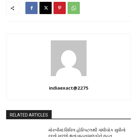
indiaexact@2275
RELATED ARTICLES
મોરબીમાં સિવિલ હોસ્પિટલથી ગાંધીચોક સુધીનો
રસ્તો ખુલ્લો થતાં વાહનચાલકોને રાહત