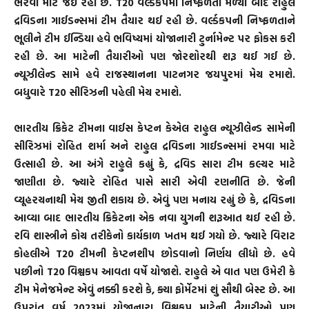
ભરવા માટે જઈ રહી છે. T20 વર્લ્ડકપમાં નિષ્ફળતા મળ્યા બાદ રાહુલ
દ્રવિડના ગાઈડન્સમાં ટીમ તૈયાર થઈ રહી છે. વર્લ્ડકપની નિષ્ફળતાને
ભૂલીને ટીમ ઈન્ડિયા હવે ભવિષ્યમાં યોજાનારી ટુર્નામેન્ટ પર ફોકસ કરી
રહી છે. આ માટેની તૈયારીઓ પણ જોરશોરથી શરૂ થઈ ગઈ છે.
ન્યૂઝીલેન્ડ સામે હવે રાજસ્થાનના પાટનગર જયપુરમાં મેચ રમાશે.
બધુવારે T20 સીરિઝની પહેલી મેચ રમાશે.
ભારતીય ક્રિકેટ ટીમના વાઈસ કેપ્ટન કેએલ રાહુલ ન્યૂઝીલેન્ડ સામેની
સીરિઝમાં રોહિત શર્મા અને રાહુલ દ્રવિડના ગાઈડન્સમાં રમવા માટે
ઉત્સાહી છે. આ અંગે રાહુલે કહ્યું કે, દ્રવિડ સારા ટીમ કલ્ચર માટે
જાણીતા છે. જ્યારે રોહિત પાસે સારી એવી રણનીતિ છે. જેની
વ્યૂહરચનાથી મેચ જીતી શકાય છે. એવું પણ મનાય રહ્યું છે કે, દ્રવિડના
આવ્યા બાદ ભારતીય ક્રિકેટના એક નવા યુગની શરૂઆત થઈ રહી છે.
રવિ શાસ્ત્રીને કોચ તરીકેનો કાર્યકાળ ખતમ થઈ ગયો છે. જ્યારે વિરાટ
કોહલીએ T20 ટીમની કેપ્ટનશીપ છોડવાનો નિર્ણય લીધો છે. હવે
પછીનો T20 વિશ્વકપ આવતા વર્ષે યોજાશે. રાહુલે એ વાત પણ ઉમેરી કે
ટીમ મેનેજમેન્ટ એવું નક્કી કરશે કે, ક્યા ફોર્મેટમાં શું સૌથી બેસ્ટ છે. આ
ઉપરાંત વર્ષ 2023માં યોજાનારા વિશ્વકપ માટેની તૈયારીઓ પણ