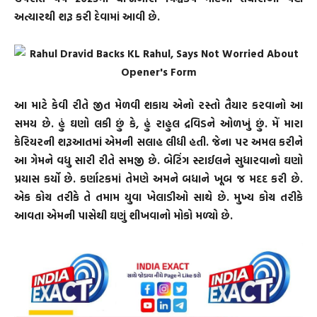
અત્યારથી શરૂ કરી દેવામાં આવી છે.
આ માટે કેવી રીતે જીત મેળવી શકાય એનો રસ્તો તૈયાર કરવાનો આ
સમય છે. હું ઘણો લકી છું કે, હું રાહુલ દ્રવિડને ઓળખું છું. મેં મારા
કેરિયરની શરૂઆતમાં એમની સલાહ લીધી હતી. જેના પર અમલ કરીને
આ ગેમને વધુ સારી રીતે સમજી છે. બેટિંગ સ્ટાઈલને સુધારવાનો ઘણો
પ્રયાસ કર્યો છે. કર્ણાટકમાં તેમણે અમને બધાને ખૂબ જ મદદ કરી છે.
એક કોચ તરીકે તે તમામ યુવા ખેલાડીઓ સાથે છે. મુખ્ય કોચ તરીકે
આવતા એમની પાસેથી ઘણું શીખવાનો મોકો મળ્યો છે.