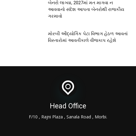
બેનરો લાગ્યા, 2027માં મત માગવા ન
આવવાનો સંદેશ આપતા બેનરોથી રાજકીય
ગરમાવો
મોરબી ઔદ્યોગિક પેટા વિભાગ હેઠળ આવતાં
વિસ્તારોમાં આવતીકાલે વીજકાપ રહેશે
Head Office
F/10 , Rajni Plaza , Sanala Road , Morbi.