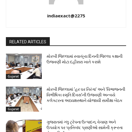
indiaexact@2275
RELATED ARTICLES
મોરબી જિલ્લામાં સ્વાતંત્ર્ય દિનની જિલ્લા કક્ષાની
ઉજવણી મોટા દહીસરા ખાતે કરાશે
Gujarat
મોરબી જિલ્લામાં ‘હર ઘર તિરંગા’ અને ‘વિભાજનની
વિભીષિકા સ્મૃતિ દિવસ’ની ઉજવણી અન્વયે
કલેક્ટરના અધ્યક્ષસ્થાને યોજાયી સમીક્ષા બેઠક
Gujarat
ગુજરાતમાં ગ્લુ ટ્રેપના ઉત્પાદન, વેચાણ અને
ઉપયોગ પર પ્રતિબંધ: પ્રાણીઓ સામેની ક્રૂરતા