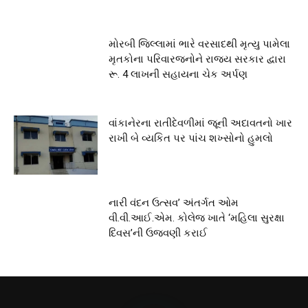
મોરબી જિલ્લામાં ભારે વરસાદથી મૃત્યુ પામેલા
મૃતકોના પરિવારજનોને રાજ્ય સરકાર દ્વારા
રૂ. 4 લાખની સહાયના ચેક અર્પણ
વાંકાનેરના રાતીદેવળીમાં જૂની અદાવતનો ખાર
રાખી બે વ્યકિત પર પાંચ શખ્સોનો હુમલો
નારી વંદન ઉત્સવ’ અંતર્ગત ઓમ
વી.વી.આઈ.એમ. કોલેજ ખાતે ‘મહિલા સુરક્ષા
દિવસ’ની ઉજવણી કરાઈ