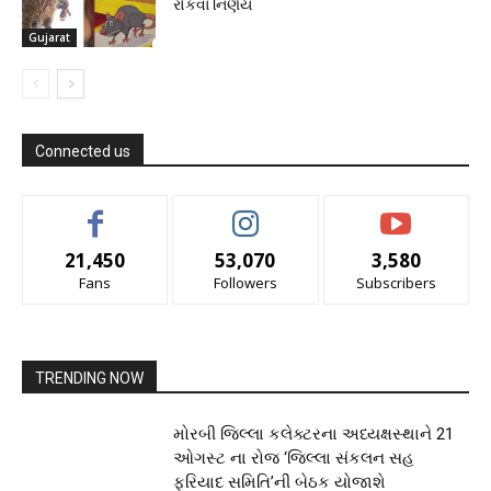
રોકવા નિર્ણય
Gujarat
Connected us
21,450
53,070
3,580
Fans
Followers
Subscribers
TRENDING NOW
મોરબી જિલ્લા કલેક્ટરના અધ્યક્ષસ્થાને 21
ઓગસ્ટ ના રોજ ‘જિલ્લા સંકલન સહ
ફરિયાદ સમિતિ’ની બેઠક યોજાશે