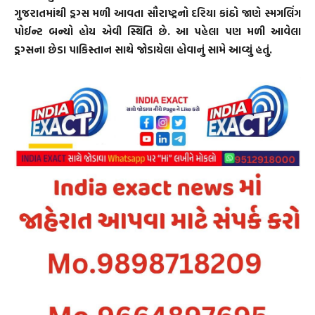
ગુજરાતમાંથી ડ્રગ્સ મળી આવતા સૌરાષ્ટ્રનો દરિયા કાંઠો જાણે સ્મગલિંગ
પોઈન્ટ બન્યો હોય એવી સ્થિતિ છે. આ પહેલા પણ મળી આવેલા
ડ્રગ્સના છેડા પાકિસ્તાન સાથે જોડાયેલા હોવાનું સામે આવ્યું હતું.