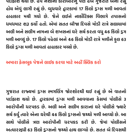
પર્દાફાશ થયો છે. હવે નશાના કારોબારનું પણ હબ ગુજરાત બની રહ્યું
હોય એવું લાગી રહ્યું છે. બુધવારે દ્વારકામાં 17 કિલો ડ્રગ્સ મળી આવતાં
હાહાકાર મચી ગયો છે. જેને લઈને નાર્કોટિક્સ વિભાગે તપાસનો
ધમધમાટ શરૂ કર્યો હતો. એમાં સતત બીજા દિવસે મોડી રાત્રે સલાયામાં
અલી અને સલીમ નામના બે શખસનાં ઘરે સર્ચ કરતા વધુ 46 કિલો ડ્રગ
મળી આવ્યું છે. 17 કિલો પહેલાં અને 46 કિલો મોડી રાત્રે મળીને કુલ 63
કિલો ડ્રગ્સ મળી આવતાં હાહાકાર મચ્યો છે.
અમારા ફેસબુક પેજને લાઈક કરવા માટે અહીં ક્લિક કરો
ગુજરાત રાજ્યમાં ડ્રગ્સ સ્મગલિંગ જોરશોરથી થઈ રહ્યું છે એ વાતનો
પર્દાફાશ થયો છે. દ્વારકામાં ડ્રગ્સ મળી આવવાના કેસમાં પોલીસે 3
આરોપીની ધરપકડ છે. અલી અને સલીમ કારાનાં ઘરે પોલીસે જ્યારે
સર્ચ કર્યું ત્યારે એના ઘરેથી 46 કિલો ડ્રગ્સનો જથ્થો મળી આવ્યો છે. આ
સાથે પોલીસે ત્રણ આરોપીની ધરપકડ કરી છે. જેમાં પોલીસને
અત્યારસુધી 63 કિલો ડ્રગ્સનો જથ્થો હાથ લાગ્યો છે. સતત બે દિવસથી