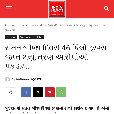
Home
Gujarat
સતત બીજા દિવસે 46 કિલો ડ્રગ્સ જપ્ત થયું, ત્રણ આરોપીઓ
પકડાયા
Gujarat
Saurashtra Kutchh
સતત બીજા દિવસે 46 કિલો ડ્રગ્સ
જપ્ત થયું, ત્રણ આરોપીઓ
પકડાયા
By
indiaexact@2275
ગુજરાતમાં સતત બીજા દિવસે ડ્રગ્સનો કાળો કારોબાર થાય છે એનો