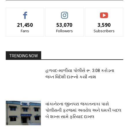
21,450
53,070
3,590
Fans
Followers
Subscribers
TRENDING NOW
હળવદ-માળીયા પોલીસે રૂ. 3.08 કરોડના
જપ્ત વિદેશી દારૂનો કર્યો નાશ
વાંકાનેરના જીનપરા જકાતનાકા પાસે
પોલીસની ફરજમાં અવરોધ અને ધમકી બદલ
બે શખ્સ સામે ફરિયાદ દાખલ