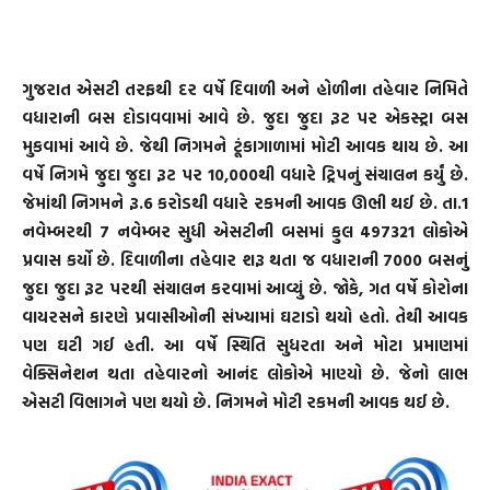
ગુજરાત એસટી તરફથી દર વર્ષે દિવાળી અને હોળીના તહેવાર નિમિતે
વધારાની બસ દોડાવવામાં આવે છે. જુદા જુદા રૂટ પર એકસ્ટ્રા બસ
મુકવામાં આવે છે. જેથી નિગમને ટૂંકાગાળામાં મોટી આવક થાય છે. આ
વર્ષે નિગમે જુદા જુદા રૂટ પર 10,000થી વધારે ટ્રિપનું સંચાલન કર્યું છે.
જેમાંથી નિગમને રૂ.6 કરોડથી વધારે રકમની આવક ઊભી થઈ છે. તા.1
નવેમ્બરથી 7 નવેમ્બર સુધી એસટીની બસમાં કુલ 497321 લોકોએ
પ્રવાસ કર્યો છે. દિવાળીના તહેવાર શરૂ થતા જ વધારાની 7000 બસનું
જુદા જુદા રૂટ પરથી સંચાલન કરવામાં આવ્યું છે. જોકે, ગત વર્ષે કોરોના
વાયરસને કારણે પ્રવાસીઓની સંખ્યામાં ઘટાડો થયો હતો. તેથી આવક
પણ ઘટી ગઈ હતી. આ વર્ષે સ્થિતિ સુધરતા અને મોટા પ્રમાણમાં
વેક્સિનેશન થતા તહેવારનો આનંદ લોકોએ માણ્યો છે. જેનો લાભ
એસટી વિભાગને પણ થયો છે. નિગમને મોટી રકમની આવક થઈ છે.