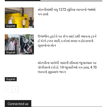
મોરબીમાંથી વધુ 1272 યુરિયા ખાતરનો જથ્થો
પકડાયો
Gujarat
ઉજ્જૈન હાઈવે પર રોંગ સાઈડથી આવતા ટ્રકે
ઈકોને ટક્કર મારી, ઇકોમાં સવાર વડોદરાના 6
યુવાનોના મોત
Gujarat
મોરબીના પાનેલી ગામની સીમમાં જુગારધામ પર
પોલીસનો દરોડો: 14 જુગારીઓ પકડાયા, ₹4.70
લાખનો મુદ્દામાલ જપ્ત
Gujarat
Connected us