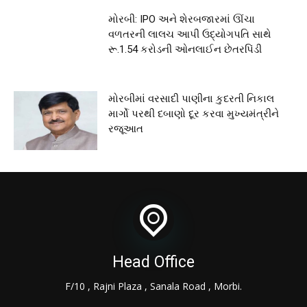
મોરબી: IPO અને શેરબજારમાં ઊંચા
વળતરની લાલચ આપી ઉદ્યોગપતિ સાથે
રૂ.1.54 કરોડની ઓનલાઈન છેતરપિંડી
મોરબીમાં વરસાદી પાણીના કુદરતી નિકાલ
માર્ગો પરથી દબાણો દૂર કરવા મુખ્યમંત્રીને
રજૂઆત
Head Office
F/10 , Rajni Plaza , Sanala Road , Morbi.