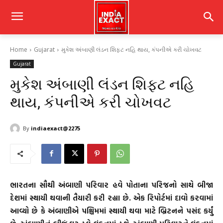
Home
Gujarat
મુકેશ અંબાણી લંડન શિફ્ટ નહિ થાય, કંપનીએ કરી ચોખવટ
Gujarat
મુકેશ અંબાણી લંડન શિફ્ટ નહિ
થાય, કંપનીએ કરી ચોખવટ
By
indiaexact@2275
ભારતના સૌથી અંબાણી પરિવાર હવે પોતાના પરિજનો સાથે બીજા
દેશમાં સ્થાયી થવાની તૈયારી કરી રહ્યા છે. એક રિપોર્ટમાં દાવો કરવામાં
આવ્યો છે કે અંબાણીએ પશ્ચિમમાં સ્થાયી થવા માટે બ્રિટનને પસંદ કર્યું