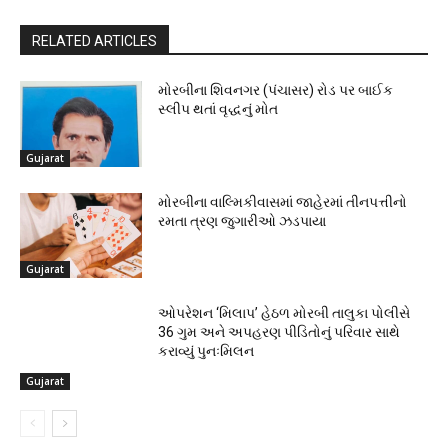
RELATED ARTICLES
મોરબીના શિવનગર (પંચાસર) રોડ પર બાઈક
સ્લીપ થતાં વૃદ્ધનું મોત
Gujarat
મોરબીના વાલ્મિકીવાસમાં જાહેરમાં તીનપત્તીનો
રમતા ત્રણ જુગારીઓ ઝડપાયા
Gujarat
ઓપરેશન ‘મિલાપ’ હેઠળ મોરબી તાલુકા પોલીસે
36 ગુમ અને અપહરણ પીડિતોનું પરિવાર સાથે
કરાવ્યું પુનઃમિલન
Gujarat