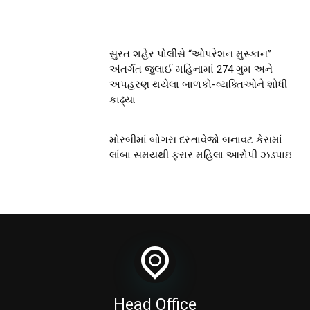
સુરત શહેર પોલીસે “ઓપરેશન મુસ્કાન”
અંતર્ગત જુલાઈ મહિનામાં 274 ગુમ અને
અપહરણ થયેલા બાળકો-વ્યક્તિઓને શોધી
કાઢ્યા
મોરબીમાં બોગસ દસ્તાવેજો બનાવટ કેસમાં
લાંબા સમયથી ફરાર મહિલા આરોપી ઝડપાઇ
Head Office