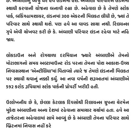
છે. અંબાણીનું બીજું ઘર હવે લંડનમાં હશે. અંબાણી પરિવારને લંડનમાં
સ્થાયી કરવાની યોજના બનાવી રહ્યા છે. અહેવાલ છે કે તેમણે સ્ટોક
પાર્ક, બકિંગહામશાયર, લંડનમાં 300 એકરની મિલકત લીધી છે, જ્યાં તે
પરિવાર સાથે સ્થાયી થશે. પણ હવે આ વાવડ સાચા નથી. રિલયન્સ
ગૃપે એવી ચોખવટ કરી છે કે. અંબાણી પરિવાર લંડન રહેવા માટે નહિ
જાય.
લોકડાઉન અને રોગચાળા દરમિયાન જ્યારે અંબાણીએ તેમનો
મોટાભાગનો સમય અલ્ટામાઉન્ટ રોડ પરના તેમના પોશ આકાશ-ઉચ્ચ
નિવાસસ્થાન ‘એન્ટીલિયા’માં વિતાવ્યો ત્યારે જ તેમણે લંડનની મિલકત
પર સ્થાયી થવાનું નક્કી કર્યું. આ નવા વર્ષની શરૂઆતમાં અંબાણીએ
592 કરોડ રૂપિયામાં સ્ટોક પાર્કની પ્રોપર્ટી ખરીદી હતી.
ઉલ્લેખનીય છે કે, છેલ્લા કેટલાક દિવસોથી રિલાયન્સ ગ્રુપના ચેરમેન
મુકેશ અંબાણીના અન્ય દેશમાં રહેવાના સમાચાર ચર્ચામાં હતા. હવે આ
તાજેતરના અહેવાલમાં સામે આવ્યું છે કે અંબાણી તેમના પરિવાર સાથે
બ્રિટનમાં નિવાસ નહીં કરે