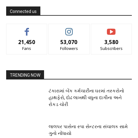
Connected us
21,450
53,070
3,580
Fans
Followers
Subscribers
TRENDING NOW
ટંકારામાં બેંક કર્મચારીના ઘરમાં તસ્કરોનો
હાથફેરો, દોઢ લાખથી વધુના દાગીના અને
રોકડ ચોરી
લાલપર પાસેના સ્પા સેન્ટરના સંચાલક સામે
ગુનો નોંધાયો