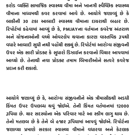
કરોડ વ્યક્તિ સામાજિક સ્વાસ્થ્ય વીમા અને ખાનગી સ્વૈચ્છિક સ્વાસ્થ્ય
વીમાના માધ્યમથી કવર કરવામાં આવે છે. આયોગે જણાવ્યું છે કે
બાકીની 30 ટકા આબાદી સ્વાસ્થ્ય વીમાના દાયરાથી બહાર છે.
રિપોર્ટમાં કહેવામાં આવ્યું છે કે, PMJAYના વર્તમાન કવરેજ અંતરાળ
અને યોજનાઓની વચ્ચે ઓવરલેપ થવાના કારણ વાસ્તવિક રૂપથી
વધારે આબાદી સુધી નથી પહોંચી શક્યું છે. રિપોર્ટમાં આરોગ્ય સંજીવની
ઉપર એક સારી પ્રોડક્ટ કે સુધારો ડિઝાઈન કરવાનો વિચાર આપવામાં
આવ્યો છે. તેનાથી નવા પ્રોડક્ટ તમામ બિમારીઓને સત્વરે કવરેજ
પ્રદાન કરી શકાશે.
આયોગે જણાવ્યું છે કે, આરોગ્ય સંજીવનીને એક ત્રીમાસીકથી અડધી
કિંમત ઉપર ઉપલબ્ધ થવું જોઈએ. તેની કિંમત વર્તમાનમાં 12000
રૂપિયા છે. ચાર સદસ્યોના એક પરિવાર માટે આ સ્કીમ લાગુ થાય છે.
તેનો મતલબ છે કે તેને બે હજાર રૂપિયામાં આપવું જોઈએ. રિપોર્ટના
જણાવ્યા પ્રમાણે સરકાર સ્વાસ્થ્ય વીમાને વધારવા અને કેટલાક