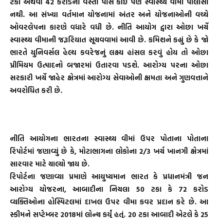
ટકા અથવા 42 કરોડની વસ્તી પાસે કોઈ પણ સ્વાસ્થ્ય વીમા પોલીસી
નથી. આ સંખ્યા વર્તમાન યોજનામાં અંતર અને યોજનાઓની વચ્ચે
ઓવરલેપના કારણે વધારે વધી છે. નીતિ આયોગ દ્વારા ઓછા ખર્ચે
સ્વાસ્થ્ય વીમાની જરૂરિયાત સૂચવવામાં આવી છે. કમિશને કહ્યું છે કે જો
ભારતે યુનિવર્સલ હેલ્થ કવરેજનું લક્ષ્ય હાંસલ કરવું હોય તો ઓછા
પ્રીમિયમ ઉત્પાદનો બજારમાં ઉતારવા પડશે. આરોગ્ય પરના ઓછા
સરકારી ખર્ચે જાહેર ક્ષેત્રમાં આરોગ્ય સેવાઓની ક્ષમતા અને ગુણવત્તાને
અવરોધિત કરી છે.
નીતિ આયોગના ભારતના સ્વાસ્થ્ય વીમાં ઉપર પોતાના પોતાના
રિપોર્ટમાં જણાવ્યું છે કે, મોટાભાગના લોકોના 2/3 ખર્ચ ખાનગી ક્ષેત્રમાં
સારવાર માટે ચાલ્યો જાય છે.
રિપોર્ટના જણાવ્યા પ્રમાણે આયુષ્યમાન ભારત કે પ્રધાનમંત્રી જન
આરોગ્ય યોજરના, આબાદીના નિચલા 50 ટકા કે 72 કરોડ
વ્યક્તિઓના હોસ્પિટલમાં દાખલ ઉપર વીમા કવર પ્રદાન કરે છે. આ
સ્કીમને સપ્ટેમ્બર 2018માં લોન્ચ કર્યું હતું. 20 ટકા આબાદી એટલે કે 25