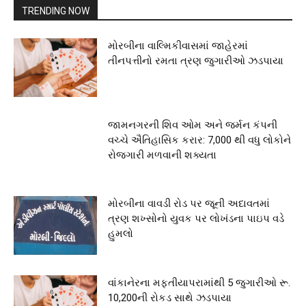
TRENDING NOW
મોરબીના વાલ્મિકીવાસમાં જાહેરમાં
તીનપત્તીનો રમતા ત્રણ જુગારીઓ ઝડપાયા
જામનગરની શિવ ઓમ અને જર્મન કંપની
વચ્ચે ઐતિહાસિક કરાર: 7,000 થી વધુ લોકોને
રોજગારી મળવાની શક્યતા
મોરબીના વાવડી રોડ પર જૂની અદાવતમાં
ત્રણ શખ્સોનો યુવક પર લોખંડના પાઇપ વડે
હુમલો
વાંકાનેરના મફતીયાપરામાંથી 5 જુગારીઓ રૂ.
10,200ની રોકડ સાથે ઝડપાયા