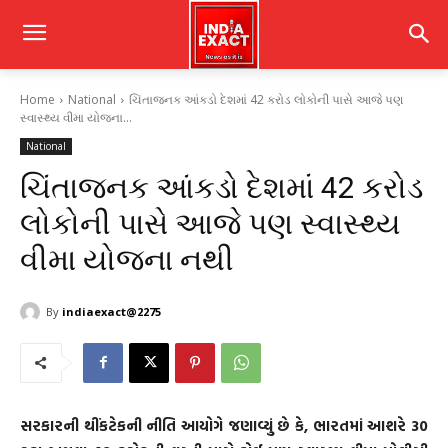
Home
National
ચિંતાજનક આંકડો દેશમાં 42 કરોડ લોકોની પાસે આજે પણ
સ્વાસ્થ્ય વીમા યોજના...
National
ચિંતાજનક આંકડો દેશમાં 42 કરોડ
લોકોની પાસે આજે પણ સ્વાસ્થ્ય
વીમા યોજના નથી
By
indiaexact@2275
સરકારની થીંકટેકની નીતિ આયોગે જણાવ્યું છે કે, ભારતમાં આશરે 30