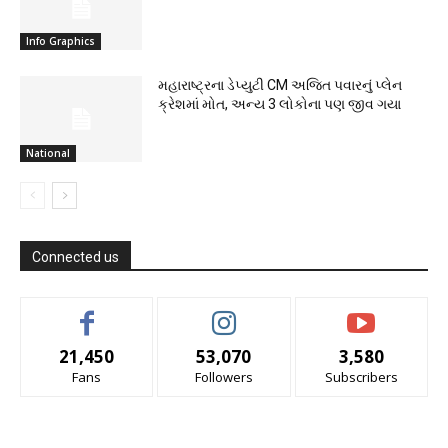
Info Graphics
મહારાષ્ટ્રના ડેપ્યુટી CM અજિત પવારનું પ્લેન
ક્રેશમાં મોત, અન્ય 3 લોકોના પણ જીવ ગયા
National
Connected us
21,450
53,070
3,580
Fans
Followers
Subscribers