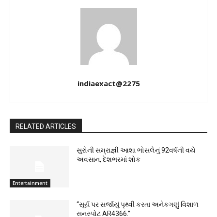
indiaexact@2275
RELATED ARTICLES
સુરોની સમ્રાજ્ઞી આશા ભોસલેનું 92વર્ષની વયે
અવસાન, દેશભરમાં શોક
Entertainment
“સૂર્ય પર સર્જાયું પૃથ્વી કરતા અનેકગણું વિશાળ
સનસ્પોટ AR4366.”