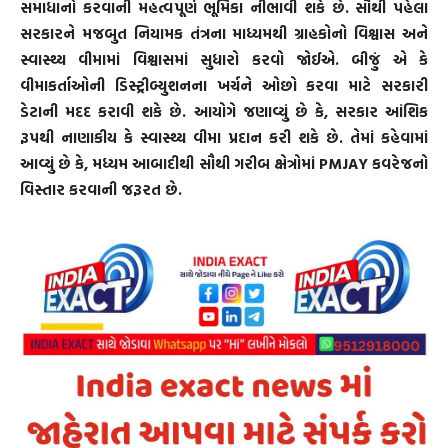
સમાધાનો કરવાની મહત્વપૂર્ણ ભૂમિકા નીભાવી શકે છે. સૌથી પહેલા
સરકારને મજબુત નિયામક તંત્રના માધ્યમથી ગ્રાહકોનો વિશ્વાસ અને
સ્વાસ્થ્ય વીમામાં વિશ્વાસમાં સુધારો કરવો જોઈએ. બીજું એ કે
વીમાકર્તાઓની ડિસ્ટ્રીબ્યુશનના ખર્ચને ઓછો કરવા માટે સરકારી
ડેટાની મદદ કરાવી શકે છે. આયોગે જણાવ્યું છે કે, સરકાર આંશિક
રૂપથી નાણાકીય કે સ્વાસ્થ્ય વીમા પ્રદાન કરી શકે છે. તેમાં કહેવામાં
આવ્યું છે કે, મધ્યમ આબાદીથી સૌથી ગરીબ ક્ષેત્રોમાં PMJAY કવરેજનો
વિસ્તાર કરવાની જરૂરત છે.