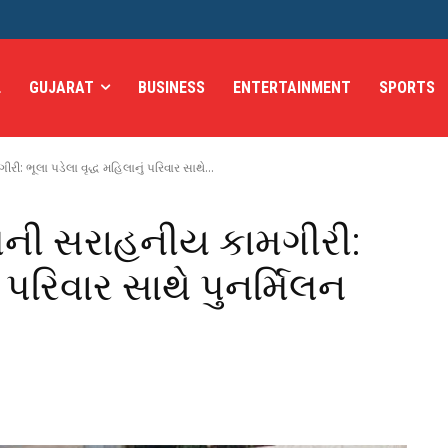
L
GUJARAT
BUSINESS
ENTERTAINMENT
SPORTS
ભૂલા પડેલા વૃદ્ધ મહિલાનું પરિવાર સાથે...
ની સરાહનીય કામગીરી:
ં પરિવાર સાથે પુનર્મિલન