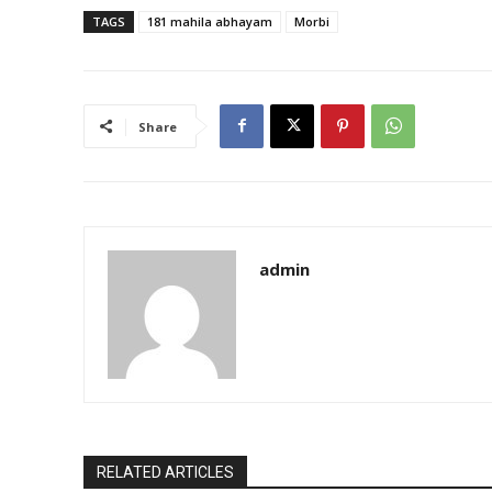
TAGS
181 mahila abhayam
Morbi
Share
admin
RELATED ARTICLES