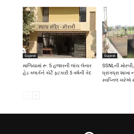
Gujarat
Gujarat
માળિયામાં રૂ. 5 હજારની લાંચ લેનાર
SSNLની મોરબી,
હેડ ક્લાર્કને કોર્ટે ફટકારી 5 વર્ષની કેદ
ધ્રાંગધ્રા શાખા
સ્વપ્નિલ ખરેએ 