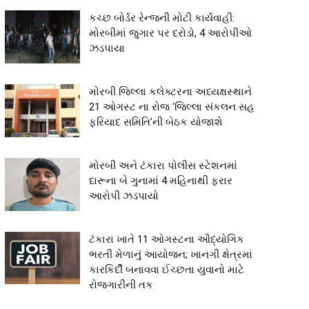
કચ્છ બોર્ડર રેન્જની મોટી કાર્યવાહી:
મોરબીમાં જુગાર પર દરોડો, 4 આરોપીઓ
ઝડપાયા
મોરબી જિલ્લા કલેક્ટરના અધ્યક્ષસ્થાને
21 ઓગસ્ટ ના રોજ ‘જિલ્લા સંકલન સહ
ફરિયાદ સમિતિ’ની બેઠક યોજાશે
મોરબી અને ટંકારા પોલીસ સ્ટેશનમાં
દારૂના બે ગુનામાં 4 મહિનાથી ફરાર
આરોપી ઝડપાયો
ટંકારા ખાતે 11 ઓગસ્ટના ઔદ્યોગિક
ભરતી મેળાનું આયોજન; ખાનગી ક્ષેત્રમાં
કારકિર્દી બનાવવા ઈચ્છતા યુવાનો માટે
રોજગારીની તક