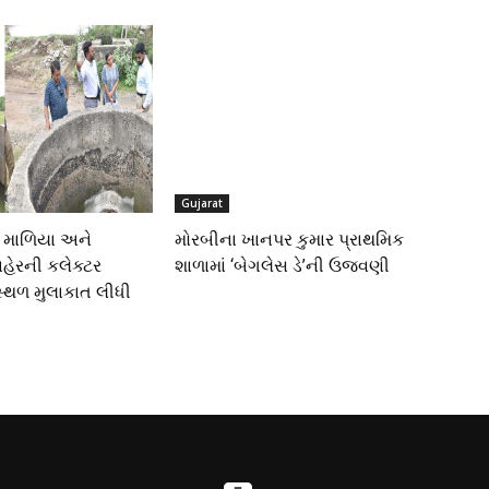
Gujarat
 માળિયા અને
મોરબીના ખાનપર કુમાર પ્રાથમિક
 નહેરની કલેક્ટર
શાળામાં ‘બેગલેસ ડે’ની ઉજવણી
સ્થળ મુલાકાત લીધી