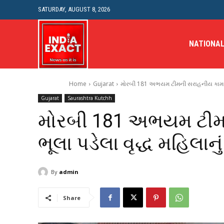
SATURDAY, AUGUST 8, 2026
NATIONA
Home
Gujarat
મોરબી 181 અભયમ ટીમની સરાહનીય કામગીરી: 
Gujarat
Saurashtra Kutchh
મોરબી 181 અભયમ ટીમ
ભૂલા પડેલા વૃદ્ધ મહિલાનુ
By
admin
Share