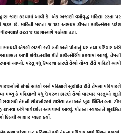
વારા જાણ કરવામાં આવી કે. એક અજાણી વયોવૃદ્ધ મહિલા રસ્તા પર
ી જરૂર છે. માહિતી મળતા જ 181 અભયમ ટીમના કાઉન્સેલર પટેલ
 વીરમભાઈ તરત જ ઘટનાસ્થળે પહોંચ્યા હતા.
ઘણા સમયથી એકલી ભટકી રહી હતી અને પોતાનું ઘર તથા પરિવાર અંગે
ે આશ્વાસન આપી સંવેદનશીલ રીતે કાઉન્સેલિંગ કરવામાં આવ્યું. તેમની
રવામાં આવ્યો, પરંતુ વધુ ઉંમરના કારણે તેઓ યોગ્ય રીતે માહિતી આપી
વારજનોનો સંપર્ક સાધ્યો અને મહિલાને સુરક્ષિત રીતે તેમના પરિવારને
મળ્યું કે મહિલાની વધુ ઉંમરના કારણે તેઓ વારંવાર વસ્તુઓ ભૂલી
સવારથી તેમની શોધખોળમાં લાગેલા હતા અને ખૂબ ચિંતિત હતા. ટીમ
 રાખવા અંગે માર્ગદર્શન આપવામાં આવ્યું. પોતાના સ્વજનને સુરક્ષિત
દિલથી આભાર વ્યક્ત કર્યો.
એક ભૂલા પડેલા વૃદ્ધ મહિલાને ફરી તેમના પરિવાર સાથે મિલન કરાવ્યું.