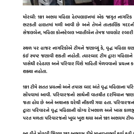
મોરબી: 181 અભય મહિલા હેલ્પલાઇનમાં એક જાગૃત નાગરિક દ્
ભટકતી હાલતમાં મળી આવી છે અને તેમને તાત્કાલિક મદદન
સેજલબેન, મહિલા કોન્સ્ટેબલ ખ્યાતીબેન તેમજ પાયલોટ રબારી
સ્થળ પર હાજર નાગરિકોએ ટીમને જણાવ્યું કે, વૃદ્ધ મહિલા 
કંઈ સ્પષ્ટ જણાવી શકતી નહોતી. ત્યારબાદ ટીમ દ્વારા મહિલાન
પાસેથી રહેઠાણ અને પરિવાર વિશે માહિતી મેળવવાનો પ્રયત્ન ક
શક્યા નહોતા.
181 ટીમે સતત પ્રયત્નો અને તપાસ બાદ અંતે વૃદ્ધ મહિલાના પરિ
સોંપવામાં આવી. પરિવારજનો સાથેની વાતચીત દરમિયાન જાણવા 
જતા હોય છે અને અચાનક ઘરેથી નીકળી ગયા હતા. પરિવારજનો 
દ્વારા પરિવારને વૃદ્ધ મહિલાની યોગ્ય દેખભાળ અને ખાસ કાળજી
પરત મળતા પરિવારજનો ખૂબ ખુશ થયા અને 181 અભયમ ટીમનો 
આ રીતે મોરબી જિલ્લા 181 અભયમ ટીમે માનવતાભર્યું કાર્ય કરી 