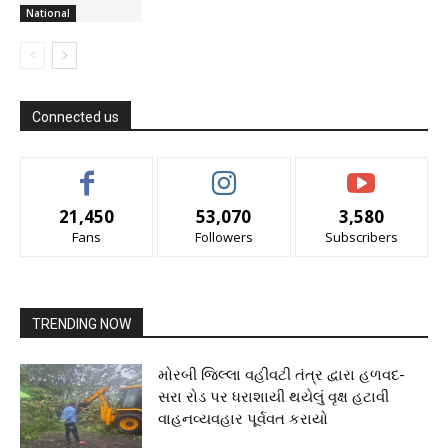
National
Connected us
21,450
53,070
3,580
Fans
Followers
Subscribers
TRENDING NOW
મોરબી જિલ્લા વહીવટી તંત્ર દ્વારા હળવદ-
સરા રોડ પર ધરાશાયી થયેલું વૃક્ષ હટાવી
વાહનવ્યવહાર પૂર્વવત કરાયો