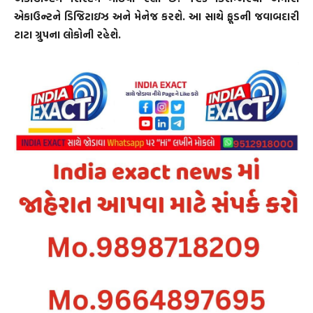
એકાઉન્ટને ડિજિટાઇઝ અને મેનેજ કરશે. આ સાથે ફૂડની જવાબદારી
ટાટા ગ્રુપના લોકોની રહેશે.