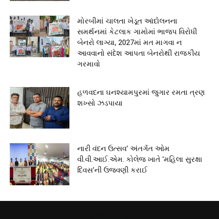
મોરબીમાં ચાલતા ખેડૂત આંદોલનના
સમર્થનમાં કેટલાક ગામોમાં ભાજપ વિરોધી
બેનરો લાગ્યા, 2027માં મત માગવા ન
આવવાનો સંદેશ આપતા બેનરોથી રાજકીય
ગરમાવો
હળવદના ઘનશ્યામપુરમાં જુગાર રમતા ત્રણ
શખ્સો ઝડપાયા
નારી વંદન ઉત્સવ’ અંતર્ગત ઓમ
વી.વી.આઈ.એમ. કોલેજ ખાતે ‘મહિલા સુરક્ષા
દિવસ’ની ઉજવણી કરાઈ