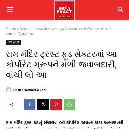
Home
National
રામ મંદિર ટ્રસ્ટ ફૂડ સેક્ટરમાં આ કોર્પોરેટ ગ્રૂપને મળી
જવાબદારી, વાંચી લો...
National
રામ મંદિર ટ્રસ્ટ ફૂડ સેક્ટરમાં આ
કોર્પોરેટ ગ્રૂપને મળી જવાબદારી,
વાંચી લો આ
By
indiaexact@2275
રામ મંદિર ટ્રસ્ટ ફંડનું સંચાલન હવે કોર્પોરેટ જાયન્ટ ટાટા કન્સલ્ટન્સી