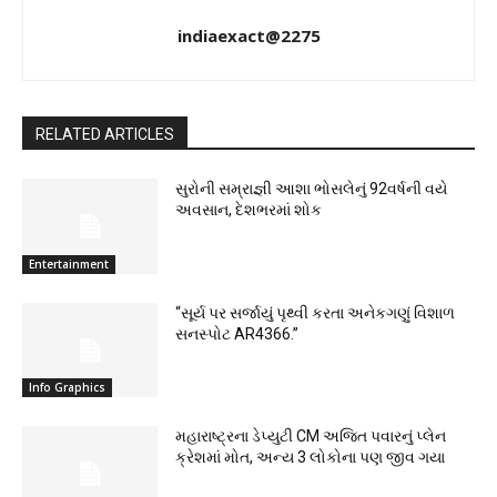
indiaexact@2275
RELATED ARTICLES
સુરોની સમ્રાજ્ઞી આશા ભોસલેનું 92વર્ષની વયે
અવસાન, દેશભરમાં શોક
Entertainment
“સૂર્ય પર સર્જાયું પૃથ્વી કરતા અનેકગણું વિશાળ
સનસ્પોટ AR4366.”
Info Graphics
મહારાષ્ટ્રના ડેપ્યુટી CM અજિત પવારનું પ્લેન
ક્રેશમાં મોત, અન્ય 3 લોકોના પણ જીવ ગયા