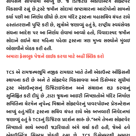
સર્વિસને સોંપવામાં આવ્યું છે. જે ડિજિટલ એકાઉન્ટિંગ સોફ્ટવેર
વિકસાવી રહ્યું છે.ટ્રસ્ટે જમીન સોદામાં ભ્રષ્ટાચારના આરોપોનો સામનો
કર્યા પછી આ નિર્ણય લીધો છે.રામ મંદિર ટ્રસ્ટના મહાસચિવ ચંપત રાયે
હસ્તાંતરણની પુષ્ટિ કરી છે, સૂત્રોએ જણાવ્યું હતું કે, રાષ્ટ્રીય સ્વયંસેવક
સંઘના આદેશ પર આ નિર્ણય લેવામાં આવ્યો હતો, વિવાદાસ્પદ જમીન
સોદાને લઈને ચાર મહિના પહેલા ટ્રસ્ટના ત્રણ મુખ્ય સભ્યોને મુંબઇ
બોલાવીને બેઠક કરી હતી.
અમારા ફેસબુક પેજને લાઈક કરવા માટે અહીં ક્લિક કરો
TCS એ રામજન્મભૂમિ નજીક રામઘાટ ખાતે તેની એકાઉન્ટ ઑફિસની
સ્થાપના કરી છે અને તે સોફ્ટવેર વિકસાવવા અને ડિસેમ્બર સુધીમાં
ટ્રસ્ટ એકાઉન્ટ્સનું ડિજિટાઇઝેશન અને સંચાલન શરૂ કરવાનું
સુનિશ્ચિત કરી દીધું છે ,ટાટા જૂથના આઇટી નિષ્ણાતોએ મંદિર નિર્માણ
સમિતિના ચેરમેન નૃપેન્દ્ર મિશ્રાને સોફ્ટવેરનું પાવરપોઇન્ટ પ્રેઝન્ટેશન
આપ્યું હતું.મંદિર ટ્રસ્ટના સચિવ ચંપત રાયે એક અખબારી નિવેદનમાં
જણાવ્યું હતું કે TCSનું ડિજિટલ પ્રદર્શન સારું છે.“અમે તેમના સોફ્ટવેર
નિષ્ણાતો સાથે અમારી જરૂરિયાતો અંગે ચર્ચા કરી હતી, જેઓ હવે
એકાઉન્ટિંગ સિસ્ટમ ગોઠવી રહ્યા છે. TCS ડિસેમ્બરથી અમારા