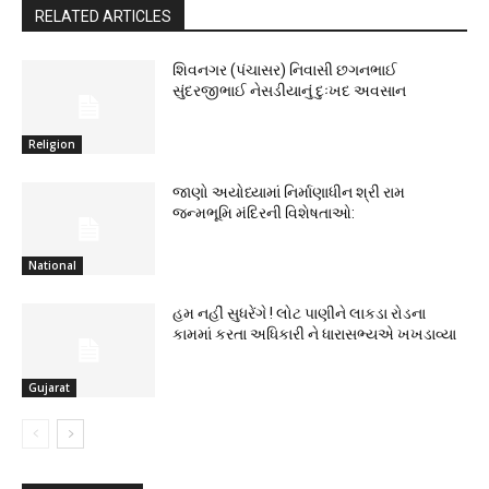
RELATED ARTICLES
શિવનગર (પંચાસર) નિવાસી છગનભાઈ
સુંદરજીભાઈ નેસડીયાનું દુઃખદ અવસાન
Religion
જાણો અયોધ્યામાં નિર્માણાધીન શ્રી રામ
જન્મભૂમિ મંદિરની વિશેષતાઓ:
National
હમ નહીં સુધરેંગે ! લોટ પાણીને લાકડા રોડના
કામમાં કરતા અધિકારી ને ધારાસભ્યએ ખખડાવ્યા
Gujarat