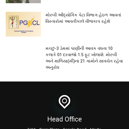
મોરબી ઔદ્યોગિક પેટા વિભાગ હેઠળ આવતાં
વિસ્તારોમાં આવતીકાલે વીજકાપ રહેશે
મચ્છુ-3 ડેમમાં પાણીની આવક વધતા 10
કલાકે 01 દરવાજો 1.5 ફૂટ ખોલાશે: મોરબી
અને માળિયા(મીં)ના 21 ગામોને સાવચેત રહેવા
અનુરોધ
Head Office