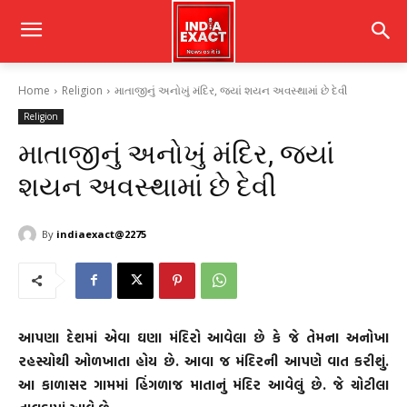
Home
Religion
માતાજીનું અનોખું મંદિર, જ્યાં શયન અવસ્થામાં છે દેવી
Religion
માતાજીનું અનોખું મંદિર, જ્યાં
શયન અવસ્થામાં છે દેવી
By
indiaexact@2275
આપણા દેશમાં એવા ઘણા મંદિરો આવેલા છે કે જે તેમના અનોખા
રહસ્યોથી ઓળખાતા હોય છે. આવા જ મંદિરની આપણે વાત કરીશું.
આ કાળાસર ગામમાં હિંગળાજ માતાનું મંદિર આવેલું છે. જે ચોટીલા