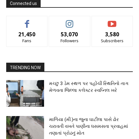
Connected us
21,450
53,070
3,580
Fans
Followers
Subscribers
TRENDING NOW
મચ્છુ 3 ડેમ સ્થળ પર પહોંચી સ્થિતિનો તાગ
મેળવતા જિલ્લા કલેક્ટર સ્વપ્નિલ ખરે
માળિયા (મી.)ના જુના ઘાટીલા પાસે ઢોર
ચરાવતી વખતે પાણીના ધસમસતા પ્રવાહમાં
તણાતાં પ્રોઢનું મોત