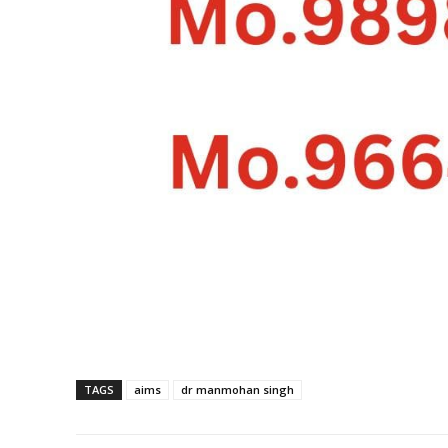
TAGS
aims
dr manmohan singh