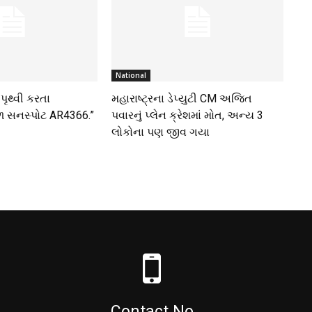
National
ં પૃથ્વી કરતા
મહારાષ્ટ્રના ડેપ્યુટી CM અજિત
ળ સનસ્પોટ AR4366.”
પવારનું પ્લેન ક્રેશમાં મોત, અન્ય 3
લોકોના પણ જીવ ગયા
Contact No