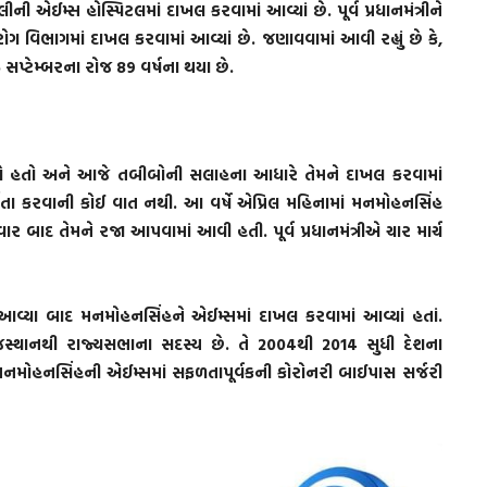
ની એઈમ્સ હોસ્પિટલમાં દાખલ કરવામાં આવ્યાં છે. પૂર્વ પ્રધાનમંત્રીને
ોગ વિભાગમાં દાખલ કરવામાં આવ્યાં છે. જણાવવામાં આવી રહ્યું છે કે,
 26 સપ્ટેમ્બરના રોજ 89 વર્ષના થયા છે.
રહ્યો હતો અને આજે તબીબોની સલાહના આધારે તેમને દાખલ કરવામાં
 ચિંતા કરવાની કોઈ વાત નથી. આ વર્ષે એપ્રિલ મહિનામાં મનમોહનસિંહ
ર બાદ તેમને રજા આપવામાં આવી હતી. પૂર્વ પ્રધાનમંત્રીએ ચાર માર્ચ
આવ્યા બાદ મનમોહનસિંહને એઈમ્સમાં દાખલ કરવામાં આવ્યાં હતાં.
રાજસ્થાનથી રાજ્યસભાના સદસ્ય છે. તે 2004થી 2014 સુધી દેશના
09માં મનમોહનસિંહની એઈમ્સમાં સફળતાપૂર્વકની કોરોનરી બાઈપાસ સર્જરી