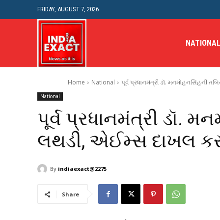
FRIDAY, AUGUST 7, 2026
NATIONA
Home
National
પૂર્વ પ્રધાનમંત્રી ડૉ. મનમોહનસિંહની 
National
પૂર્વ પ્રધાનમંત્રી ડૉ.
લથડી, એઈમ્સ દાખલ કર
By
indiaexact@2275
Share