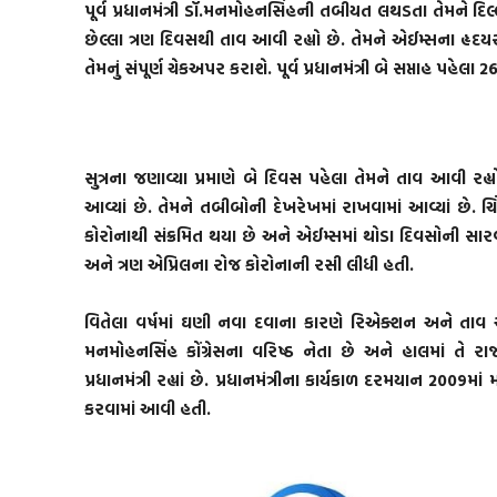
પૂર્વ પ્રધાનમંત્રી ડૉ.મનમોહનસિંહની તબીયત લથડતા તેમને દિલ્લી
છેલ્લા ત્રણ દિવસથી તાવ આવી રહ્યો છે. તેમને એઈમ્સના હૃદયર
તેમનું સંપૂર્ણ ચેકઅપર કરાશે. પૂર્વ પ્રધાનમંત્રી બે સપ્તાહ પહેલા
સુત્રના જણાવ્યા પ્રમાણે બે દિવસ પહેલા તેમને તાવ આવી 
આવ્યાં છે. તેમને તબીબોની દેખરેખમાં રાખવામાં આવ્યાં છે.
કોરોનાથી સંક્રમિત થયા છે અને એઈમ્સમાં થોડા દિવસોની સારવા
અને ત્રણ એપ્રિલના રોજ કોરોનાની રસી લીધી હતી.
વિતેલા વર્ષમાં ઘણી નવા દવાના કારણે રિએક્શન અને તાવ 
મનમોહનસિંહ કોંગ્રેસના વરિષ્ઠ નેતા છે અને હાલમાં તે 
પ્રધાનમંત્રી રહ્યાં છે. પ્રધાનમંત્રીના કાર્યકાળ દરમયાન 20
કરવામાં આવી હતી.