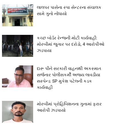
લાલપર પાસેના સ્પા સેન્ટરના સંચાલક
સામે ગુનો નોંધાયો
કચ્છ બોર્ડર રેન્જની મોટી કાર્યવાહી:
મોરબીમાં જુગાર પર દરોડો, 4 આરોપીઓ
ઝડપાયા
દારૂ પીને સરકારી વાહનથી અકસ્માત
સર્જનાર પોલીસકર્મી અજય લાવડીયા
સસ્પેન્ડ: SP મુકેશ પટેલની કડક
કાર્યવાહી
મોરબીમાં પ્રોહિબિશનના ગુનામાં ફરાર
આરોપી ઝડપાયો