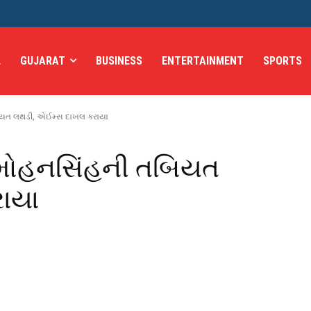
L
GUJARAT
BUSINESS
ENTERTAINMENT
SPORTS
તબિયત લથડી, એઈમ્સ દાખલ કરાયા
 મનમોહનસિંહની તબિયત
ાયા