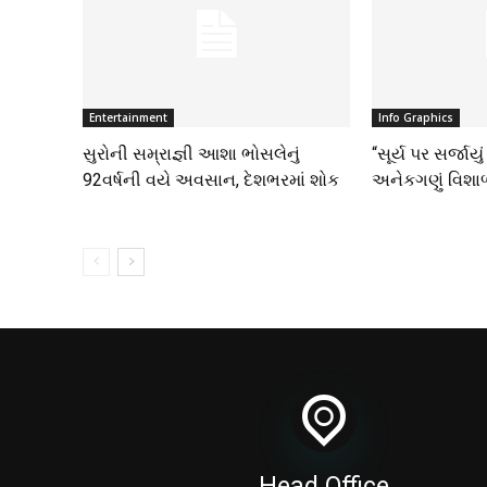
Entertainment
Info Graphics
સુરોની સમ્રાજ્ઞી આશા ભોસલેનું
“સૂર્ય પર સર્જાયુ
92વર્ષની વયે અવસાન, દેશભરમાં શોક
અનેકગણું વિશા
Head Office