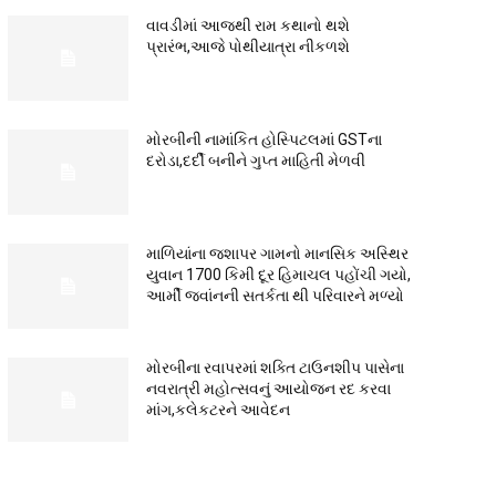
વાવડીમાં આજથી રામ કથાનો થશે
પ્રારંભ,આજે પોથીયાત્રા નીકળશે
મોરબીની નામાંકિત હોસ્પિટલમાં GSTના
દરોડા,દર્દી બનીને ગુપ્ત માહિતી મેળવી
માળિયાંના જશાપર ગામનો માનસિક અસ્થિર
યુવાન 1700 કિમી દૂર હિમાચલ પહોંચી ગયો,
આર્મી જવાંનની સતર્કતા થી પરિવારને મળ્યો
મોરબીના રવાપરમાં શક્તિ ટાઉનશીપ પાસેના
નવરાત્રી મહોત્સવનું આયોજન રદ કરવા
માંગ,કલેકટરને આવેદન