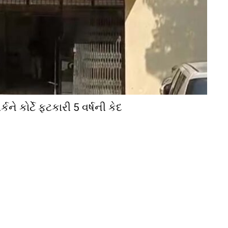
કને કોર્ટે ફટકારી 5 વર્ષની કેદ