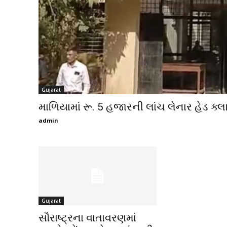
Gujarat
માળિયામાં રૂ. 5 હજારની લાંચ લેનાર હેડ ક્લાર્
admin
Gujarat
સૌરાષ્ટ્રના વાતાવરણમાં