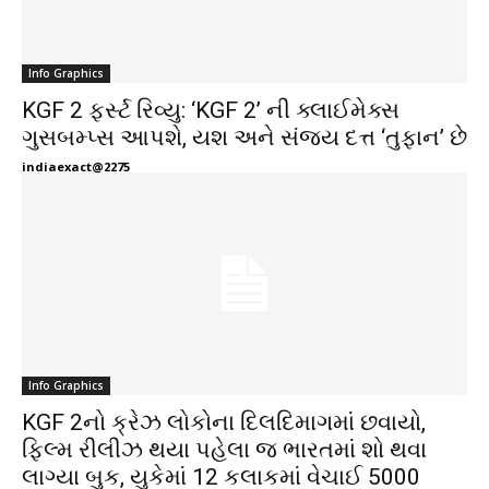
Info Graphics
KGF 2 ફર્સ્ટ રિવ્યુ: ‘KGF 2’ ની ક્લાઈમેક્સ
ગુસબમ્પ્સ આપશે, યશ અને સંજય દત્ત ‘તુફાન’ છે
indiaexact@2275
Info Graphics
KGF 2નો ક્રેઝ લોકોના દિલદિમાગમાં છવાયો,
ફિલ્મ રીલીઝ થયા પહેલા જ ભારતમાં શો થવા
લાગ્યા બુક, યુકેમાં 12 કલાકમાં વેચાઈ 5000