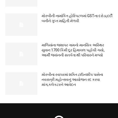
મોરબીની નામાંકિત હોસ્પિટલમાં GSTના દરોડા,દર્દી
બનીને ગુપ્ત માહિતી મેળવી
માળિયાંના જશાપર ગામનો માનસિક અસ્થિર
યુવાન 1700 કિમી દૂર હિમાચલ પહોંચી ગયો,
આર્મી જવાંનની સતર્કતા થી પરિવારને મળ્યો
મોરબીના રવાપરમાં શક્તિ ટાઉનશીપ પાસેના
નવરાત્રી મહોત્સવનું આયોજન રદ કરવા
માંગ,કલેકટરને આવેદન