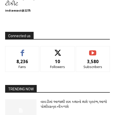
ટીકીટ
indiaexact@2275
Connected us
8,236
10
3,580
Fans
Followers
Subscribers
TRENDING NOW
વાવડીમાં આજથી રામ કથાનો થશે પ્રારંભ,આજે
પોથીયાત્રા નીકળશે