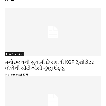
Info Graphics
મનોરંજનની સુનામી છે યશની KGF 2,થીયેટર
લોકોની સીટીઓથી ગુંજી ઉઠ્યું
indiaexact@2275