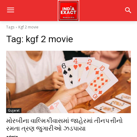
Tags
Kgf 2 movie
Tag:
kgf 2 movie
Gujarat
મોરબીના વાલ્મિકીવાસમાં જાહેરમાં તીનપત્તીનો
રમતા ત્રણ જુગારીઓ ઝડપાયા
admin