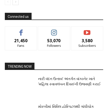
Connected us
21,450
53,070
3,580
Fans
Followers
Subscribers
TRENDING NOW
નારી વંદન ઉત્સવ’ અંતર્ગત વાંકાનેર ખાતે
‘મહિલા સ્વાવલંબન દિવસ’ની ઉજવણી કરાઈ
મોરબીમાં સિવિલ હોસ્પિટલથી ગાંધીચોક