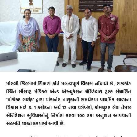
મોરબી જિલ્લામાં શિક્ષણ ક્ષેત્રે મહત્વપૂર્ણ વિકાસ નોંધાયો છે. રાજકોટ
સ્થિત સૌરાષ્ટ્ર મેડિકલ એન્ડ એજ્યુકેશન ચેરિટેબલ ટ્રસ્ટ સંચાલિત
‘પ્રોજેક્ટ લાઈફ’ દ્વારા વાંકાનેર તાલુકાની સમથેરવા પ્રાથમિક શાળાના
વિકાસ માટે રૂ. 1 કરોડના ખર્ચે 12 નવા વર્ગખંડો, કોમ્પ્યુટર લેબ તેમજ
સેનિટેશન સુવિધાઓનું નિર્માણ કરવા 100 ટકા અનુદાન આપવાની
સહમતિ વ્યક્ત કરવામાં આવી છે.