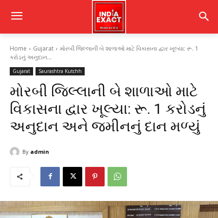
Home
Gujarat
મોરબી જિલ્લાની બે શાળાઓ માટે વિકાસના દ્વાર ખૂલ્યા: રૂ. 1
કરોડનું અનુદાન...
Gujarat
Saurashtra Kutchh
મોરબી જિલ્લાની બે શાળાઓ માટે
વિકાસના દ્વાર ખૂલ્યા: રૂ. 1 કરોડનું
અનુદાન અને જમીનનું દાન મળ્યું
By
admin