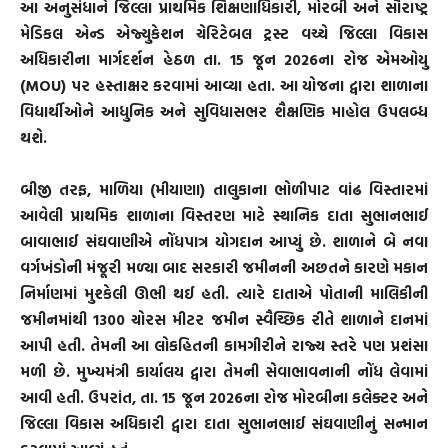
આ અનુસંધાને જિલ્લા પ્રાથમિક શિક્ષણાધિકારી, મોરબી અને સૌરાષ્ટ્ર
મેડિકલ એન્ડ એજ્યુકેશન ચેરિટેબલ ટ્રસ્ટ વચ્ચે જિલ્લા વિકાસ
અધિકારીના માર્ગદર્શન હેઠળ તા. 15 જૂન 2026ના રોજ એમઓયુ
(MOU) પર હસ્તાક્ષર કરવામાં આવ્યા હતા. આ યોજના દ્વારા શાળાના
વિદ્યાર્થીઓને આધુનિક અને સુવિધાસભર શૈક્ષણિક માહોલ ઉપલબ્ધ
થશે.
બીજી તરફ, માળિયા (મીયાણા) તાલુકાના ભોળીપાટ વાંઢ વિસ્તારમાં
આવેલી પ્રાથમિક શાળાના વિસ્તરણ માટે સ્થાનિક દાતા સુભાનભાઈ
બાવાભાઈ સંઘવાણીએ નોંધપાત્ર યોગદાન આપ્યું છે. શાળાને બે નવા
વર્ગખંડોની મંજૂરી મળ્યા બાદ સરકારી જમીનની અછતને કારણે મકાન
નિર્માણમાં મુશ્કેલી ઊભી થઈ હતી. ત્યારે દાતાએ પોતાની માલિકીની
જમીનમાંથી 1300 ચોરસ મીટર જમીન સ્વૈચ્છિક રીતે શાળાને દાનમાં
આપી હતી. તેમની આ લોકહિતની કામગીરીને રાજ્ય સ્તરે પણ પ્રશંસા
મળી છે. મુખ્યમંત્રી કાર્યાલય દ્વારા તેમની સેવાભાવનાની નોંધ લેવામાં
આવી હતી. ઉપરાંત, તા. 15 જૂન 2026ના રોજ મોરબીના કલેક્ટર અને
જિલ્લા વિકાસ અધિકારી દ્વારા દાતા સુભાનભાઈ સંઘવાણીનું સન્માન