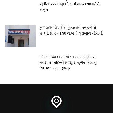
સુધીનો રસ્તો ખુલ્લો થતાં વાહનચાલકોને
રાહત
હળવદમાં વેપારીની દુકાનમાં તસ્કરોનો
હાથફેરો, રૂ. 1.30 લાખનો મુદ્દામાલ ચોરાયો
મોરબી જિલ્લાના વેજલપર આયુષ્માન
આરોગ્ય મંદિરને મળ્યું રાષ્ટ્રીય કક્ષાનું
‘NQAS’ પ્રમાણપત્ર