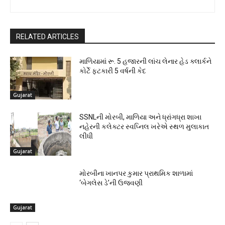
RELATED ARTICLES
માળિયામાં રૂ. 5 હજારની લાંચ લેનાર હેડ ક્લાર્કને
કોર્ટે ફટકારી 5 વર્ષની કેદ
Gujarat
SSNLની મોરબી, માળિયા અને ધ્રાંગધ્રા શાખા
નહેરની કલેક્ટર સ્વપ્નિલ ખરેએ સ્થળ મુલાકાત
લીધી
Gujarat
મોરબીના ખાનપર કુમાર પ્રાથમિક શાળામાં
‘બેગલેસ ડે’ની ઉજવણી
Gujarat