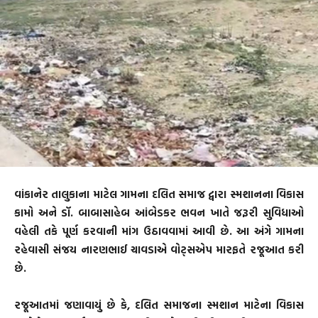
વાંકાનેર તાલુકાના માટેલ ગામના દલિત સમાજ દ્વારા સ્મશાનના વિકાસ
કામો અને ડૉ. બાબાસાહેબ આંબેડકર ભવન ખાતે જરૂરી સુવિધાઓ
વહેલી તકે પૂર્ણ કરવાની માંગ ઉઠાવવામાં આવી છે. આ અંગે ગામના
રહેવાસી સંજય નારણભાઈ ચાવડાએ વોટ્સએપ મારફતે રજૂઆત કરી
છે.
રજૂઆતમાં જણાવાયું છે કે, દલિત સમાજના સ્મશાન માટેના વિકાસ