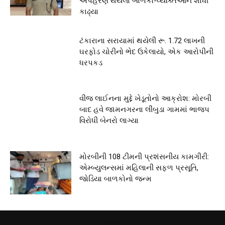
અપહરણ થયેલા બાળકો-વ્યક્તિઓને શોધી
કાઢ્યા
ટંકારાના સરાયામાં થયેલી રૂ. 1.72 લાખની
ઘરફોડ ચોરીનો ભેદ ઉકેલાયો, એક આરોપીની
ધરપકડ
વીજ લાઈનના મુદ્દે ખેડૂતોનો આક્રોશ: મોરબી
બાદ હવે જામનગરના લીંબુડા ગામમાં ભાજપ
વિરોધી બેનરો લાગ્યા
મોરબીની 108 ટીમની પ્રશંસનીય કામગીરી:
એમ્બ્યુલન્સમાં મહિલાની સફળ પ્રસૂતિ,
જોડિયા બાળકોનો જન્મ