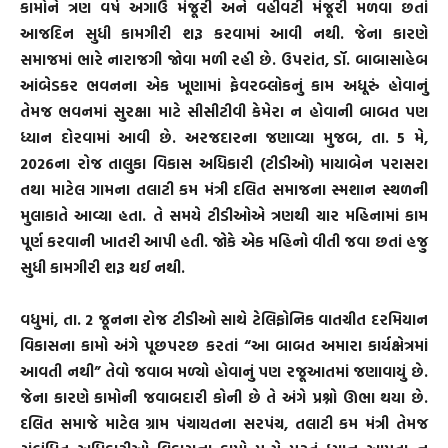
કામોને ત્રણ વર્ષ અગાઉ મંજૂરી અને વહીવટી મંજૂરી મળવા છતાં
આજદિન સુધી કામગીરી શરૂ કરવામાં આવી નથી. જેના કારણે
સમાજમાં ભારે નારાજગી જોવા મળી રહી છે. ઉપરાંત, ડૉ. બાબાસાહેબ
આંબેડકર ભવનના એક ખૂણામાં ફેવરબ્લોકનું કામ અધૂરું હોવાનું
તેમજ ભવનમાં સુરક્ષા માટે સીસીટીવી કેમેરા ન હોવાની બાબત પણ
ધ્યાન દોરવામાં આવી છે. અરજદારના જણાવ્યા મુજબ, તા. 5 મે,
2026ના રોજ તાલુકા વિકાસ અધિકારી (ટીડીઓ) માયાબેન પરાસરા
તથા માટેલ ગામના તલાટી કમ મંત્રી દલિત સમાજના સ્મશાન સ્થળની
મુલાકાતે આવ્યા હતા. તે સમયે ટીડીઓએ ત્રણથી ચાર મહિનામાં કામ
પૂર્ણ કરવાની ખાતરી આપી હતી. જોકે એક મહિનો વીતી જવા છતાં હજુ
સુધી કામગીરી શરૂ થઈ નથી.
વધુમાં, તા. 2 જૂનના રોજ ટીડીઓ સાથે ટેલિફોનિક વાતચીત દરમિયાન
વિકાસના કામો અંગે પૂછપરછ કરતાં “આ બાબત અમારા કાર્યક્ષેત્રમાં
આવતી નથી” તેવો જવાબ મળ્યો હોવાનું પણ રજૂઆતમાં જણાવાયું છે.
જેના કારણે કામોની જવાબદારી કોની છે તે અંગે પ્રશ્નો ઊભા થયા છે.
દલિત સમાજે માટેલ ગ્રામ પંચાયતના સરપંચ, તલાટી કમ મંત્રી તેમજ