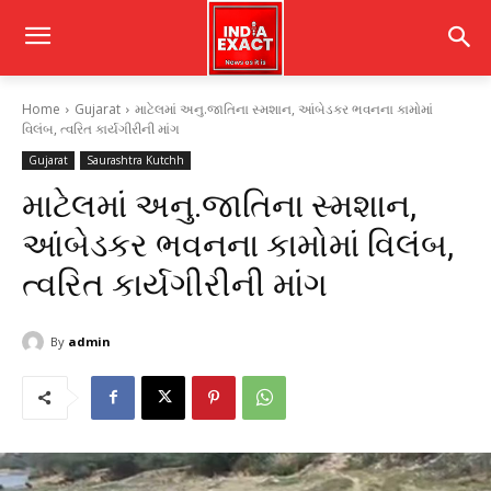
Home
Gujarat
માટેલમાં અનુ.જાતિના સ્મશાન, આંબેડકર ભવનના કામોમાં
વિલંબ, ત્વરિત કાર્યગીરીની માંગ
Gujarat
Saurashtra Kutchh
માટેલમાં અનુ.જાતિના સ્મશાન,
આંબેડકર ભવનના કામોમાં વિલંબ,
ત્વરિત કાર્યગીરીની માંગ
By
admin