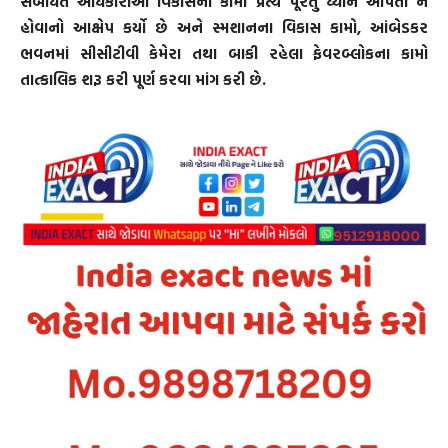
સંબંધિત અધિકારીઓ વિકાસના કામો પ્રત્યે પૂરતું ધ્યાન આપતા ન
હોવાનો આક્ષેપ કર્યો છે અને સ્મશાનના વિકાસ કામો, આંબેડકર
ભવનમાં સીસીટીવી કેમેરા તથા બાકી રહેલા ફેવરબ્લોકના કામો
તાત્કાલિક શરૂ કરી પૂર્ણ કરવા માંગ કરી છે.