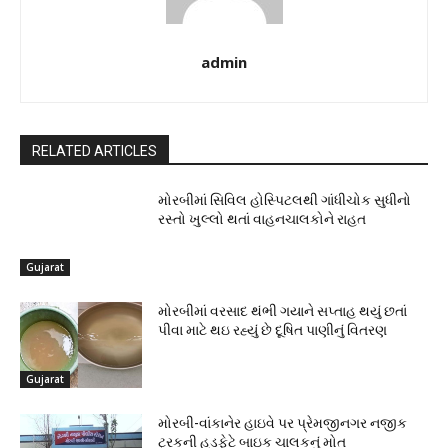
admin
RELATED ARTICLES
મોરબીમાં સિવિલ હોસ્પિટલથી ગાંધીચોક સુધીનો
રસ્તો ખુલ્લો થતાં વાહનચાલકોને રાહત
Gujarat
મોરબીમાં વરસાદ થંભી ગયાને સપ્તાહ થયું છતાં
પીવા માટે થઇ રહ્યું છે દૂષિત પાણીનું વિતરણ
Gujarat
મોરબી-વાંકાનેર હાઇવે પર પ્રેમજીનગર નજીક
ટ્રકની હડફેટે બાઇક ચાલકનું મોત