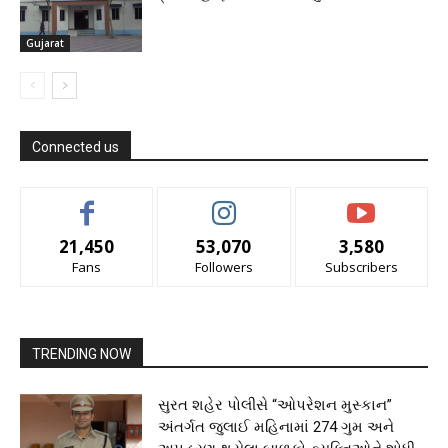
Gujarat
Connected us
21,450
53,070
3,580
Fans
Followers
Subscribers
TRENDING NOW
સુરત શહેર પોલીસે “ઓપરેશન મુસ્કાન”
અંતર્ગત જુલાઈ મહિનામાં 274 ગુમ અને