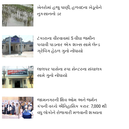
ખેતરોમાં હજુ પાણી, હળવદના ખેડૂતોને
નુકસાનનો ડર
ટંકારાના વીરવાવમાં 5 વીઘા જમીન
પચાવી પાડનાર એક શખ્સ સામે લેન્ડ
ગ્રેબિંગ હેઠળ ગુનો નોંધાયો
લાલપર પાસેના સ્પા સેન્ટરના સંચાલક
સામે ગુનો નોંધાયો
જામનગરની શિવ ઓમ અને જર્મન
કંપની વચ્ચે ઐતિહાસિક કરાર: 7,000 થી
વધુ લોકોને રોજગારી મળવાની શક્યતા