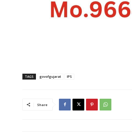
TAGS
govofgujarat
IPS
Share