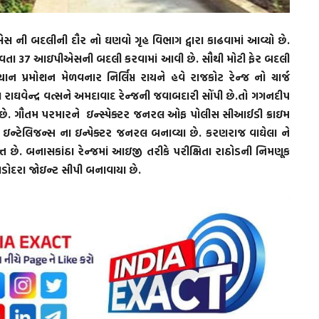
ની બદલીની દૌર નો ઘણવો ગૃહ વિભાગ દ્વારા કાઢવામાં આવ્યો છે.
બજાવતા 37 આઇપીએસની બદલી કરવામાં આવી છે. સૌથી મોટી ફેર બદલી
 પ્રમોશન મેળવનાર નિર્લિપ્ત રાયને હવે રાજકોટ રેન્જ નો ચાર્જ
ાઘવેન્દ્ર વત્સને અમદાવાદ રેન્જની જવાબદારી સોંપી છે.તો ગગનદીપ
ો છે. ગૌતમ પરમારને ઇન્સ્પેક્ટર જનરલ ઓફ પોલીસ સીઆઈડી ક્રાઇમ
ઇન્ટેલિજન્સ ના ઇન્પેક્ટર જનરલ બનાવ્યા છે. કરણરાજ વાઘેલા ને
છે. બનાસકાંઠા રેન્જમાં આઇજી તરીકે પરીક્ષિતા રાઠોડની નિમણૂક
ડોદરા જોઇન્ટ સીપી બનાવાયા છે.