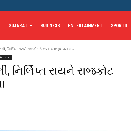
L
GUJARAT
BUSINESS
ENTERTAINMENT
SPORTS
દલી, નિર્લિપ્ત રાયને રાજકોટ રેન્જના આઇજી બનાવાયા
Gujarat
, નિર્લિપ્ત રાયને રાજકોટ
ા