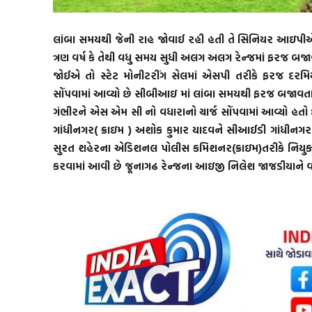
લાંબા સમયથી જેની રાહ જોવાઈ રહી હતી તે સિનિયર આઇપીએસ 
ત્રણ વર્ષ કે તેથી વધુ સમય સુધી અલગ અલગ રેન્જમાં ફરજ 
જોઈએ તો સ્ટેટ મોનીટરીંગ સેલમાં એસપી તરીકે ફરજ દરમિયાન
સોંપવામાં આવ્યો છે સીબીઆઇ માં લાંબા સમયથી ફરજ બજાવતા ર
ગંભીરને એસ એમ સી નો વધારાનો ચાર્જ સોંપવામાં આવ્યો હત
ગાંધીનગર( ક્રાઇમ ) અશોક કુમાર યાદવને સીઆઈડી ગાંધીનગર 
સુરત શહેરના એડિશનલ પોલીસ કમિશનર(ક્રાઇમ)તરીકે નિયુક્ત 
કરવામાં આવી છે જૂનાગઢ રેન્જના આઇજી નિલેશ જાજડીયાને વ