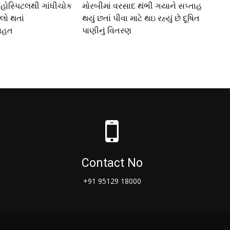
 હોસ્પિટલથી ગાંધીચોક
મોરબીમાં વરસાદ થંભી ગયાને સપ્તાહ
્લો થતાં
થયું છતાં પીવા માટે થઇ રહ્યું છે દૂષિત
રાહત
પાણીનું વિતરણ
Contact No
+91 95129 18000