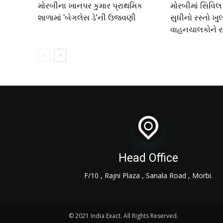
મોરબીના ખાનપર કુમાર પ્રાથમિક
મોરબીમાં સિવિલ
શાળામાં ‘બેગલેસ ડે’ની ઉજવણી
સુધીનો રસ્તો ખુલ
વાહનચાલકોને 
Head Office
F/10 , Rajni Plaza , Sanala Road , Morbi.
© 2021 India Exact. All Rights Reserved.