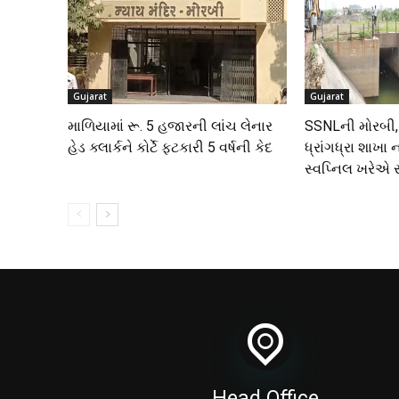
Gujarat
Gujarat
માળિયામાં રૂ. 5 હજારની લાંચ લેનાર
SSNLની મોરબી,
હેડ ક્લાર્કને કોર્ટે ફટકારી 5 વર્ષની કેદ
ધ્રાંગધ્રા શાખા
સ્વપ્નિલ ખરેએ 
Head Office