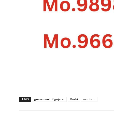
TAGS
goverment of gujarat
Morbi
morbirto