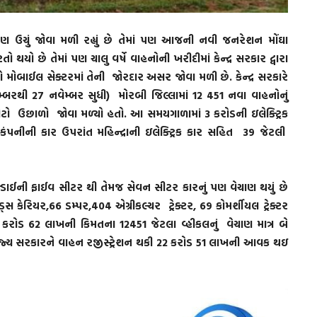
રણ ઉચું જોવા મળી રહ્યું છે તેમાં પણ આજની નવી જનરેશન મોંઘા
 થયો છે તેમાં પણ ચાલુ વર્ષે વાહનોની ખરીદીમાં કેન્દ્ર સરકાર દ્વારા
મોબાઈલ સેક્ટરમાં તેની જોરદાર અસર જોવા મળી છે. કેન્દ્ર સરકારે
ેમ્બરથી 27 નવેમ્બર સુધી) મોરબી જિલ્લામાં 12 451 નવા વાહનોનું
ોટો ઉછાળો જોવા મળ્યો હતો. આ સમયગાળામાં 3 કરોડની ઇલેક્ટ્રિક
પનીની કાર ઉપરાંત મહિન્દ્રાની ઇલેક્ટ્રિક કાર સહિત 39 જેટલી
હ્યુન્ડાઈની ફાઈવ સીટર થી તેમજ સેવન સીટર કારનું પણ વેચાણ થયું છે
 કેરિયર,66 ડમ્પર,404 એગ્રીકલ્ચર ટ્રેક્ટર, 69 કોમર્શીયલ ટ્રેક્ટર
5 કરોડ 62 લાખની કિમતના 12451 જેટલા વ્હીકલનું વેચાણ માત્ર બે
ી રાજ્ય સરકારને વાહન રજીસ્ટ્રેશન થકી 22 કરોડ 51 લાખની આવક થઇ