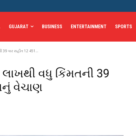
L
GUJARAT
BUSINESS
ENTERTAINMENT
SPORTS
ની 39 કાર સહીત 12 451...
5 લાખથી વધુ કિંમતની 39
ું વેચાણ