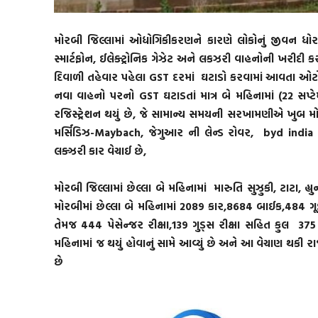
મોરબી જિલ્લામાં ઓદ્યોગિકીકરણને કારણે લોકોનું જીવન ધો
સ્માર્ટફોન, ઈલેક્ટ્રોનિક ગેઝેટ અને લકઝરી વાહનોની ખરીદી કરતો
દિવાળી તહેવાર પહેલા GST દરમાં ઘટાડો કરવામાં આવતા ઓટો 
નવા વાહનો પરનો GST ઘટાડતાં માત્ર બે મહિનામાં (22 સપ્ટ
રજિસ્ટ્રેશન થયું છે, જે સામાન્ય સમયની સરખામણીએ ખુબ મ
મર્સિડિઝ-Maybach, જેગુઆર ની લેન્ડ રોવર, byd india કં
લક્ઝરી કાર વેચાઈ છે,
મોરબી જિલ્લામાં છેલ્લા બે મહિનામાં મારુતિ સુઝુકી, ટાટા, 
મોરબીમાં છેલ્લા બે મહિનામાં 2089 કાર,8684 બાઈક,484 ગૂડ્સ
તેમજ 444 પેસેન્જર રીક્ષા,139 ગુડ્સ રીક્ષા સહિત કુલ 37
મહિનામાં જ થયું હોવાનું સામે આવ્યું છે અને આ વેચાણ થક
છે