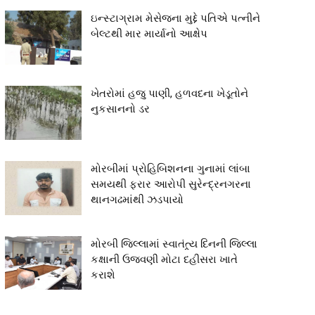
ઇન્સ્ટાગ્રામ મેસેજના મુદ્દે પતિએ પત્નીને
બેલ્ટથી માર માર્યાનો આક્ષેપ
ખેતરોમાં હજુ પાણી, હળવદના ખેડૂતોને
નુકસાનનો ડર
મોરબીમાં પ્રોહિબિશનના ગુનામાં લાંબા
સમયથી ફરાર આરોપી સુરેન્દ્રનગરના
થાનગઢમાંથી ઝડપાયો
મોરબી જિલ્લામાં સ્વાતંત્ર્ય દિનની જિલ્લા
કક્ષાની ઉજવણી મોટા દહીસરા ખાતે
કરાશે