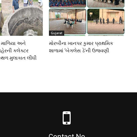
Gujarat
 માળિયા અને
મોરબીના ખાનપર કુમાર પ્રાથમિક
 નહેરની કલેક્ટર
શાળામાં ‘બેગલેસ ડે’ની ઉજવણી
સ્થળ મુલાકાત લીધી
Contact No