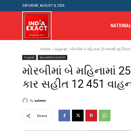
SATURDAY, AUGUST 8, 2026
NATIONA
Home
Gujarat
મોરબીમાં બે મહિનામાં 25 લાખથી વધુ કિંમત
Gujarat
Saurashtra Kutchh
મોરબીમાં બે મહિનામાં 2
કાર સહીત 12 451 વાહનન
By
admin
Share