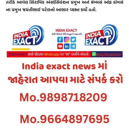
તરીકે આવેલ સિરામિક એસોસિયેશન પ્રમુખ અને ચેમ્બર્સ ઓફ કોમર્સ
ના પ્રમુખ જયંતીભાઈ પટેલનો આભાર વ્યક્ત કર્યો હતો.