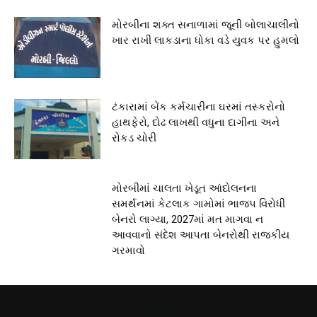
મોરબીના શક્ત સનાળામાં જૂની બોલાચાલીનો
ખાર રાખી લાકડાના ધોકા વડે યુવક પર હુમલો
ટંકારામાં બેંક કર્મચારીના ઘરમાં તસ્કરોનો
હાથફેરો, દોઢ લાખથી વધુના દાગીના અને
રોકડ ચોરી
મોરબીમાં ચાલતા ખેડૂત આંદોલનના
સમર્થનમાં કેટલાક ગામોમાં ભાજપ વિરોધી
બેનરો લાગ્યા, 2027માં મત માગવા ન
આવવાનો સંદેશ આપતા બેનરોથી રાજકીય
ગરમાવો