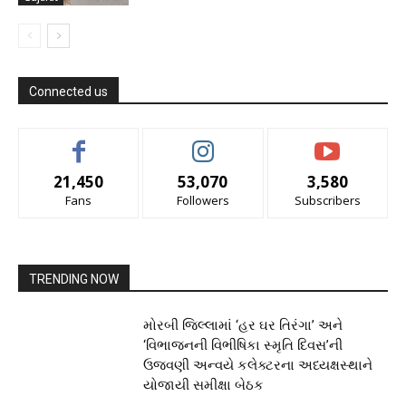
Connected us
21,450
53,070
3,580
Fans
Followers
Subscribers
TRENDING NOW
મોરબી જિલ્લામાં ‘હર ઘર તિરંગા’ અને
‘વિભાજનની વિભીષિકા સ્મૃતિ દિવસ’ની
ઉજવણી અન્વયે કલેક્ટરના અધ્યક્ષસ્થાને
યોજાયી સમીક્ષા બેઠક