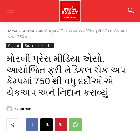
Home
Gujarat
મોરબી પ્રેસ મીડિયા એસો. આયોજિત ફ્રી મેડિકલ ચેક અપ
કેમ્પમાં 750 થી...
Gujarat
Saurashtra Kutchh
મોરબી પ્રેસ મીડિયા એસો.
આયોજિત ફ્રી મેડિકલ ચેક અપ
કેમ્પમાં 750 થી વધુ દર્દીઓએ
ચેકઅપ અને નિદાન કરાવ્યું
By
admin