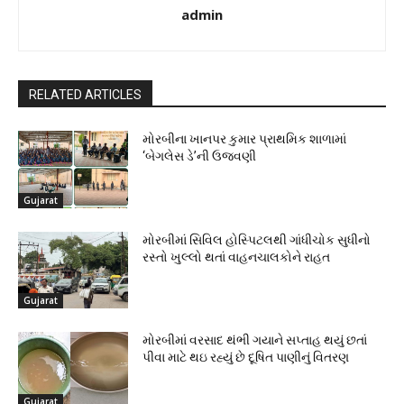
admin
RELATED ARTICLES
મોરબીના ખાનપર કુમાર પ્રાથમિક શાળામાં
‘બેગલેસ ડે’ની ઉજવણી
Gujarat
મોરબીમાં સિવિલ હોસ્પિટલથી ગાંધીચોક સુધીનો
રસ્તો ખુલ્લો થતાં વાહનચાલકોને રાહત
Gujarat
મોરબીમાં વરસાદ થંભી ગયાને સપ્તાહ થયું છતાં
પીવા માટે થઇ રહ્યું છે દૂષિત પાણીનું વિતરણ
Gujarat