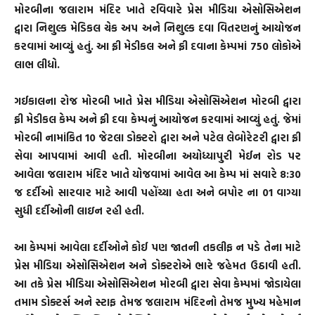
મોરબીના જલારામ મંદિર ખાતે રવિવારે પ્રેસ મીડિયા એસોસિએશન
દ્વારા નિશુલ્ક મેડિકલ ચેક અપ અને નિશુલ્ક દવા વિતરણનું આયોજન
કરવામાં આવ્યું હતું. આ ફ્રી મેડીકલ અને ફ્રી દવાના કેમ્પમાં 750 લોકોએ
લાભ લીધો.
ગઈકાલના રોજ મોરબી ખાતે પ્રેસ મીડિયા એસોસિએશન મોરબી દ્વારા
ફ્રી મેડીકલ કેમ્પ અને ફ્રી દવા કેમ્પનું આયોજન કરવામાં આવ્યું હતું. જેમાં
મોરબી નામાંકિત 10 જેટલા ડોક્ટરો દ્વારા અને પટેલ લેબોરેટરી દ્વારા ફ્રી
સેવા આપવામાં આવી હતી. મોરબીના અયોધ્યાપુરી મેઈન રોડ પર
આવેલા જલારામ મંદિર ખાતે યોજવામાં આવેલ આ કેમ્પ માં સવારે 8:30
જ દર્દીઓ સારવાર માટે આવી પહોંચ્યા હતા અને બપોર ના 01 વાગ્યા
સુધી દર્દીઓની લાઇન રહી હતી.
આ કેમ્પમાં આવેલા દર્દીઓને કોઈ પણ જાતની તકલીફ ન પડે તેના માટે
પ્રેસ મીડિયા એસોસિએશન અને ડોક્ટરોએ ભારે જહેમત ઉઠાવી હતી.
આ તકે પ્રેસ મીડિયા એસોસિએશન મોરબી દ્વારા સેવા કેમ્પમાં જોડાયેલા
તમામ ડોક્ટર્સ અને સ્ટાફ તેમજ જલારામ મંદિરનો તેમજ મુખ્ય મહેમાન