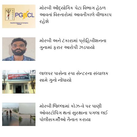
મોરબી ઔદ્યોગિક પેટા વિભાગ હેઠળ
આવતાં વિસ્તારોમાં આવતીકાલે વીજકાપ
રહેશે
મોરબી અને ટંકારામાં પ્રોહિબીશનના
ગુનામાં ફરાર આરોપી ઝડપાયો
લાલપર પાસેના સ્પા સેન્ટરના સંચાલક
સામે ગુનો નોંધાયો
મોરબી જિલ્લામાં કોઝ-વે પર પાણી
ઓવરટોપિંગ થતાં સુરક્ષાના પગલા લઈ
પોલીસકર્મીઓ તૈનાત કરાયા