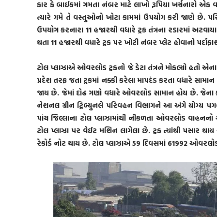
કાર કે બાઈકમાં ગમતા નંબર માટે લાખો રૂપિયા ખર્ચનારો એક વર
ત્યારે ગમે તે વસ્તુઓનો ખોટા કામમાં ઉપયોગ કરી જાણે છે.
ઉપયોગ કરનારા 11 હજારથી વધારે ટ્રક તંત્રના રડારમાં અટવા
થતા 11 હજારથી વધારે ટ્રક પર ખોટી નંબર પ્લેટ હોવાનો પર્દાફા
ટોલ પ્લાઝાએ ઓવરલોડ ટ્રકનો જે ડેટા તંત્રને મોકલ્યો હતો એન
પ્રદેશ તરફ જતા ટ્રકમાં નક્કી કરેલા માપદંડ કરતા વધારે સામાન
જાય છે. જેમાં દોઢ ગણો વધારે ઓવરલોડ સામાન હોય છે. જેના
નેશનલ ગ્રીન ટ્રિબ્યુનલે પરિવહન વિભાગને આ અંગે યોગ્ય પગલાં 
પાંચ જિલ્લાના ટોલ પ્લાઝામાંથી નીકળતા ઓવરલોડ વાહનનો એક
ટોલ પ્લાઝા પર વેઈટ મશિન લાગેલા છે. ટ્રક ત્યાંથી પસાર 
રેકોર્ડ નોટ થાય છે. ટોલ પ્લાઝાએ 59 દિવસમાં 61992 ઓવરલો