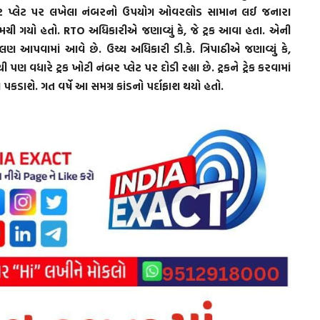
ંબર પ્લેટ પર લખેલા નંબરનો ઉપયોગ ઓવરલોડ સામાન લઈ જનારા
મચી ગયો હતો. RTO અધિકારીએ જણાવ્યું કે, જે ટ્રક આવા હતા. એની
આપવામાં આવે છે. ઉચ્ચ અધિકારી ડી.કે. ત્રિપાઠીએ જણાવ્યું કે,
ણ વધારે ટ્રક ખોટી નંબર પ્લેટ પર દોડી રહ્યા છે. ટ્રકને ટ્રેક કરવામાં
પકડાશે. ગત વર્ષે આ સમગ્ર કાંડનો પર્દાફાશ થયો હતો.