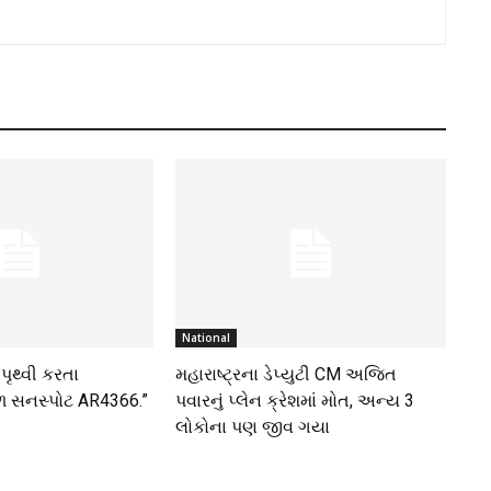
National
ં પૃથ્વી કરતા
મહારાષ્ટ્રના ડેપ્યુટી CM અજિત
ળ સનસ્પોટ AR4366.”
પવારનું પ્લેન ક્રેશમાં મોત, અન્ય 3
લોકોના પણ જીવ ગયા