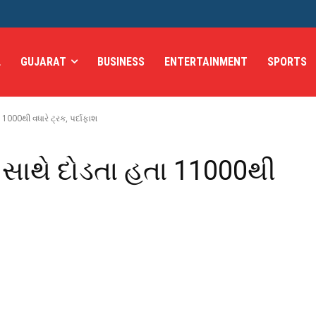
L
GUJARAT
BUSINESS
ENTERTAINMENT
SPORTS
1000થી વધારે ટ્રક, પર્દાફાશ
 સાથે દોડતા હતા 11000થી