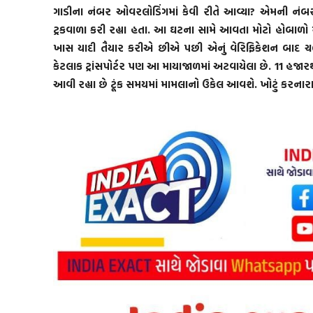
ગાડીના નંબર ઓવરલોડિંગમાં કેવી રીતે આવ્યા? એમની ન
ટ્રકવાળા કરી રહ્યા હતા. આ ઘટના સામે આવતા મોટો હોબાળો 
ખાસ યાદી તૈયાર કરીએ છીએ પછી એનું વેરિફિકેશન બાદ ચલણ 
કેટલાક ટ્રાંસપોર્ટર પણ આ માયાજાળમાં અટવાયેલા છે. 11 હજારથી પ
આવી રહ્યા છે ટૂંક સમયમાં મામલાનો ઉકેલ આવશે. ખોટું કરનારા 