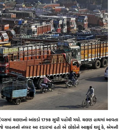
ડા દિવસમાં ચલણનો આંકડો 1798 સુધી પહોંચી ગયો. ચલણ હાથમાં આવતા
 જે વાહનનો નંબર આ રડારમાં હતો એ લોકોને આશ્ચર્ય થયું કે, એમની