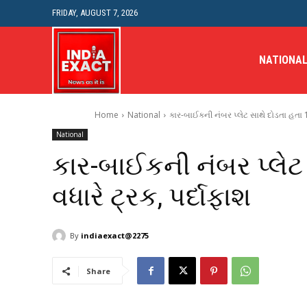
FRIDAY, AUGUST 7, 2026
NATIONA
Home
National
કાર-બાઈકની નંબર પ્લેટ સાથે દોડતા હતા 1
National
કાર-બાઈકની નંબર પ્લેટ
વધારે ટ્રક, પર્દાફાશ
By
indiaexact@2275
Share