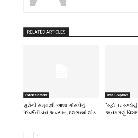
RELATED ARTICLES
Entertainment
Info Graphics
સુરોની સમ્રાજ્ઞી આશા ભોસલેનું
“સૂર્ય પર સર્જાયુ
92વર્ષની વયે અવસાન, દેશભરમાં શોક
અનેકગણું વિશા