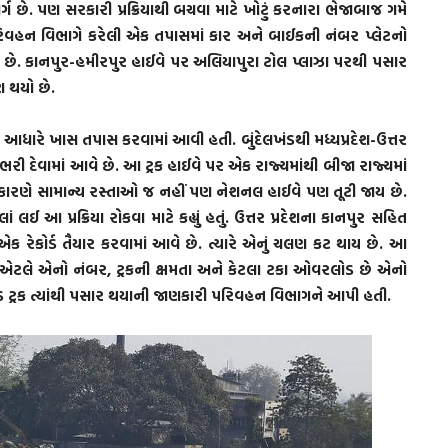
્ગ છે. પણ સરકારી પ્રક્રિયાથી બચવા માટે ખોટું કરનારા ભેજાબાજ ગમે
 પરિવહન વિભાગે કરેલી એક તપાસમાં કાર અને બાઈકની નંબર પ્લેટનો
યા છે. કાનપુર-હમીરપુર હાઈવે પર અલિયાપુરા ટોલ પ્લાઝા પરથી પસાર
શ થયો છે.
ા આધારે ખાસ તપાસ કરવામાં આવી હતી. બુંદેલખંડથી મધ્યપ્રદેશ-ઉત્તર
 ભરી દેવામાં આવે છે. આ ટ્રક હાઈવે પર એક રાજ્યમાંથી બીજા રાજ્યમાં
 કારણે સામાન્ય રસ્તાઓ જ નહીં પણ નેશનલ હાઈવે પણ તૂટી જાય છે.
લઈ આ પ્રક્રિયા રોકવા માટે કહ્યું હતું. ઉત્તર પ્રદેશના કાનપુર સહિત
 રેકોર્ડ તૈયાર કરવામાં આવે છે. ત્યારે એનું ચલણ કટ થાય છે. આ
થાય એટલે એનો નંબર, ટ્રકની ક્ષમતા અને કેટલા ટકા ઓવરલોડ છે એનો
ડ ટ્રક ત્યાંથી પસાર થયાની જાણકારી પરિવહન વિભાગને આપી હતી.