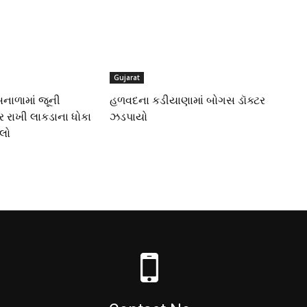
Gujarat
નાળામાં જૂની
હળવદના કડીયાણામાં બોગસ ડૉક્ટર
 રાખી લાકડાના ધોકા
ઝડપાયો
મલો