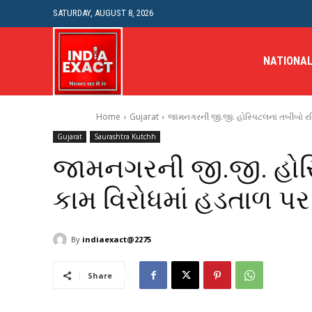
SATURDAY, AUGUST 8, 2026
NATIONA
Home
Gujarat
જામનગરની જી.જી. હોસ્પિટલના તબીબો રવિ
Gujarat
Saurashtra Kutchh
જામનગરની જી.જી. હોસ્
કામ વિરોધમાં હડતાળ પર
By
indiaexact@2275
Share