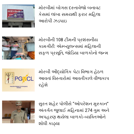
મોરબીમાં બોગસ દસ્તાવેજો બનાવટ
કેસમાં લાંબા સમયથી ફરાર મહિલા
આરોપી ઝડપાઇ
મોરબીની 108 ટીમની પ્રશંસનીય
કામગીરી: એમ્બ્યુલન્સમાં મહિલાની
સફળ પ્રસૂતિ, જોડિયા બાળકોનો જન્મ
મોરબી ઔદ્યોગિક પેટા વિભાગ હેઠળ
આવતાં વિસ્તારોમાં આવતીકાલે વીજકાપ
રહેશે
સુરત શહેર પોલીસે “ઓપરેશન મુસ્કાન”
અંતર્ગત જુલાઈ મહિનામાં 274 ગુમ અને
અપહરણ થયેલા બાળકો-વ્યક્તિઓને
શોધી કાઢ્યા