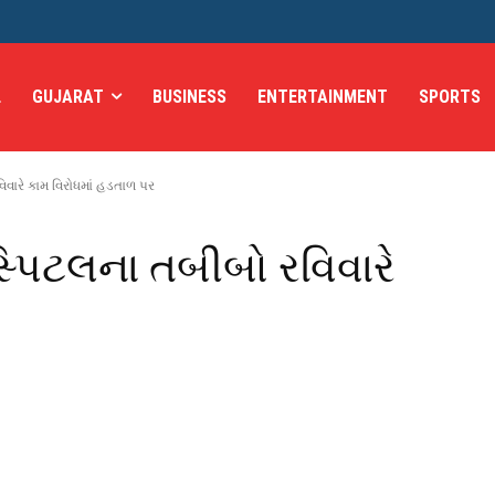
L
GUJARAT
BUSINESS
ENTERTAINMENT
SPORTS
વારે કામ વિરોધમાં હડતાળ પર
પિટલના તબીબો રવિવારે