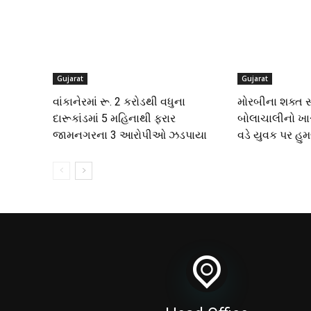
Gujarat
Gujarat
વાંકાનેરમાં રૂ. 2 કરોડથી વધુના
મોરબીના શક્ત સ
દારૂકાંડમાં 5 મહિનાથી ફરાર
બોલાચાલીનો ખાર
જામનગરના 3 આરોપીઓ ઝડપાયા
વડે યુવક પર હુ