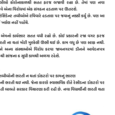
તબીબો કોરોનાકાળથી સતત ફરજ બજાવી રહ્યા છે. તેમાં પણ નવા
છે. હવે એના વિરોધમાં એક સંગઠન હડતાળ પર ઊતરશે.
 રેસિડેન્ટ તબીબોએ રવિવારે હડતાલ પર જવાનું નક્કી કર્યું છે. પણ આ
 ખલેલ નહીં પહોંચે.
એમનો કાર્યભાર સતત વધી રહ્યો છે. કોઈ પ્રકારની રજા વગર ફરજ
 ભરતી ના થતાં મોટી મુશ્કેલી ઊભી થઈ છે. કામ વધુ છે પણ સ્ટાફ નથી.
ે અન્ય સંસ્થાઓએ વિરોધ કરવા જામનગરમાં ડીનને આવેદનપત્ર
ે 9થી સાંજના 6 સુધી કામથી અળગા રહેશે.
.
િયર તબીબોની ભરતી ન થતાં ડોકટરો પર કામનું ભારણ
ની ભરતી થઇ નથી. જેના કારણે સ્વાભાવિક રીતે રેસીડન્ટ ડોકટરો પર
 ભરતી બાબતે સરકાર વિચારણા કરી રહી છે. નવા વિધાર્થીની ભરતી થતા