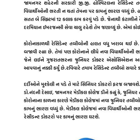
જામનગર શહેરની સરકારી જી.જી. હોસ્પિટલના રેસિડેન્ટ 
વિદ્યાર્થીઓની ભરતી ન થતાં તેમના પર કામનું ભારણ વધ્યું 
સતત બે સિફ્ટમાં 12 કલાક કામ કરવું પડે છે. જેનાથી કંટાળીને
દરમિયાન ઈમરજન્સી સેવા ચાલુ રહેશે તેમ જણાવ્યું છે. એમાં કોઈ
કોરોનાકાળથી રેસિડેન્ટ તબીબોની હાલત વધુ ખરાબ થઈ છે. 
બજાવી રહ્યા છે. તેમાં પણ કોરોનાને લીધે નવા વિદ્યાર્થીઓની
જેને લઈને ગુજરાતભરના જુનિયર ડોક્ટર એસોસિએશન અન
આપવાનું નક્કી કર્યું છે.રવિવારે તમામ રેસિડેન્ટ તબીબો સવાર
દર્દીઓને મુશ્કેલી ન પડે તે માટે સિનિયર ડોકટરો ફરજ બજાવશે
ડો.નંદની દેસાઇ, જામનગર મેડીકલ કોલેજ ડીને કહ્યું કે, જુન
કોરોનાના કાળના કારણે મેડીકલ કોલેજમાં નવા જુનિયર તબીબો
કામનું ભારણ વધ્યું છે. મેડીકલ કોલેજમાં નવા વિધાર્થીઓની
રેસીડન્ટ ડોકટરો પર કામનું ભારણ ઘટશે.