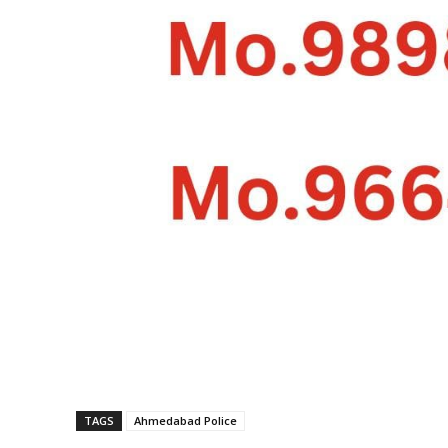
TAGS
Ahmedabad Police