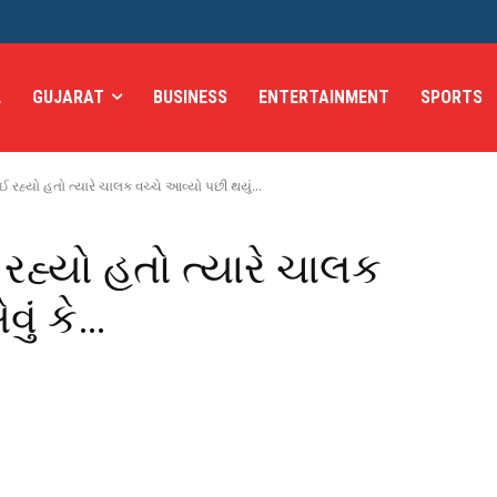
L
GUJARAT
BUSINESS
ENTERTAINMENT
SPORTS
હ્યો હતો ત્યારે ચાલક વચ્ચે આવ્યો પછી થયું...
હ્યો હતો ત્યારે ચાલક
ું કે…