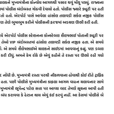
 મુખ્યમંત્રીના કોન્વોય આગળથી પસાર થવું મોંઘુ પડ્યું. રાજ્યના
વામાં પોલીસ બંદોબસ્ત ગોઠવી દેવાયો હતો. પોલીસ જ્યારે ડ્યૂટી પર હતી
જતો હતો. એરપોર્ટ પાસે આવેલા હાંસોલ તલાવડી સર્કલ નજીક પોલીસ
હતું. પણ તેણે બુમાબુમ કરીને પોલીસની ફરજમાં અડચણ ઊભી કરી હતી.
સમયે એરપોર્ટ પોલીસ સ્ટેશનના કોન્સ્ટેબલ શૈલષભાઈ પોતાની ડ્યૂટી પર
 હતા. તેઓ VIP બંદોબસ્તમાં હાંસોલ તલાવડી સર્કલ નજીક હતા. એ સમયે
હતો. એ સમયે શૈલેષભાઈએ ચાલકને સાઈડમાં આવવાનું કહ્યું. પણ ડબલ
કરી દીધું. અમને કેમ રોકે છે એવું કહીને તે રસ્તા પર ઊભો રહી ગયો
ોંધી છે. મુખ્યમંત્રી રસ્તા પરથી નીકળવાના હોવાથી કોઈ રીતે ટ્રાફિક
હતા. પછી પોલીસે મુખ્યમંત્રીના કાફલા આગળ વાહન ચલાવનાર સામે
મુખ્યમંત્રી ભૂપેન્દ્ર પટેલ સત્તા પર આવ્યા બાદ તેમણે સૂચના આપી હતી
 બંધ કરાવવા કે હેરાન થાય એવું કંઈ કરવું નહીં. આ કેસમાં પોલીસે બે