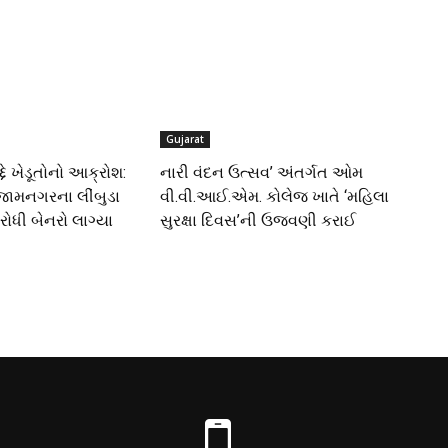
Gujarat
દે ખેડૂતોનો આક્રોશ:
નારી વંદન ઉત્સવ’ અંતર્ગત ઓમ
જામનગરના લીંબુડા
વી.વી.આઈ.એમ. કોલેજ ખાતે ‘મહિલા
રોધી બેનરો લાગ્યા
સુરક્ષા દિવસ’ની ઉજવણી કરાઈ