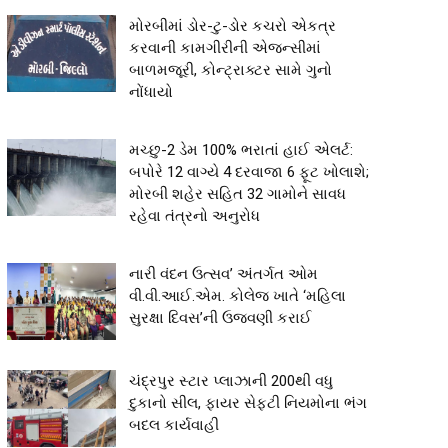
મોરબીમાં ડોર-ટુ-ડોર કચરો એકત્ર
કરવાની કામગીરીની એજન્સીમાં
બાળમજૂરી, કોન્ટ્રાક્ટર સામે ગુનો
નોંધાયો
મચ્છુ-2 ડેમ 100% ભરાતાં હાઈ એલર્ટ:
બપોરે 12 વાગ્યે 4 દરવાજા 6 ફૂટ ખોલાશે;
મોરબી શહેર સહિત 32 ગામોને સાવધ
રહેવા તંત્રનો અનુરોધ
નારી વંદન ઉત્સવ’ અંતર્ગત ઓમ
વી.વી.આઈ.એમ. કોલેજ ખાતે ‘મહિલા
સુરક્ષા દિવસ’ની ઉજવણી કરાઈ
ચંદ્રપુર સ્ટાર પ્લાઝાની 200થી વધુ
દુકાનો સીલ, ફાયર સેફ્ટી નિયમોના ભંગ
બદલ કાર્યવાહી