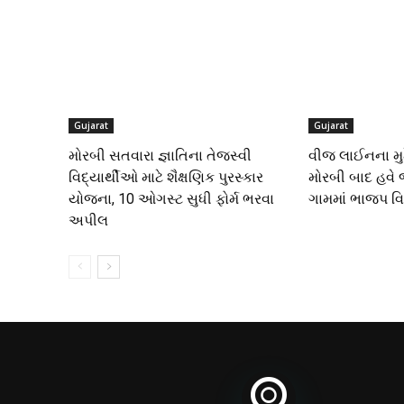
Gujarat
Gujarat
મોરબી સતવારા જ્ઞાતિના તેજસ્વી
વીજ લાઈનના મુદ્
વિદ્યાર્થીઓ માટે શૈક્ષણિક પુરસ્કાર
મોરબી બાદ હવે 
યોજના, 10 ઓગસ્ટ સુધી ફોર્મ ભરવા
ગામમાં ભાજપ વિ
અપીલ