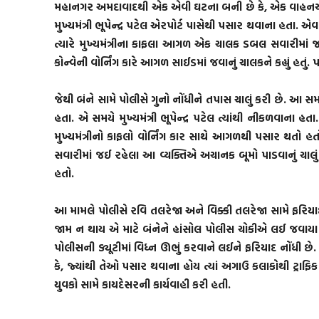
મહાનગર અમદાવાદથી એક એવી ઘટના બની છે કે, એક વાહનચાલકને
મુખ્યમંત્રી ભૂપેન્દ્ર પટેલ એરપોર્ટ પાસેથી પસાર થવાના હતા. એ
ત્યારે મુખ્યમંત્રીના કાફલા આગળ એક ચાલક ડબલ સવારીમાં 
કોન્વેની વોર્નિંગ કારે આગળ સાઈડમાં જવાનું ચાલકને કહ્યું 
જેથી બંને સામે પોલીસે ગુનો નોંધીને તપાસ ચાલું કરી છે. આ 
હતા. એ સમયે મુખ્યમંત્રી ભૂપેન્દ્ર પટેલ ત્યાંથી નીકળવાના
મુખ્યમંત્રીનો કાફલો વોર્નિંગ કાર સાથે આગળથી પસાર થતો 
સવારીમાં જઈ રહેલા આ વ્યક્તિએ અચાનક બૂમો પાડવાનું ચાલું 
હતો.
આ મામલે પોલીસે રવિ તલરેજા અને વિક્કી તલરેજા સામે ફરિયાદ ન
જામ ન થાય એ માટે બંનેને હાંસોલ પોલીસ ચોકીએ લઈ જવાયા 
પોલીસની ડ્યૂટીમાં વિધ્ન ઊભું કરવાને લઈને ફરિયાદ નોંધી છે. 
કે, જ્યાંથી તેઓ પસાર થવાના હોય ત્યાં અગાઉ કલાકોથી ટ્રાફિક
યુવકો સામે કાયદેસરની કાર્યવાહી કરી હતી.