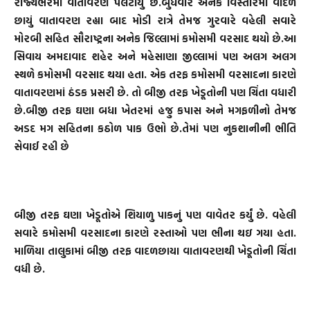
રાજ્યભરમાં વાતાવરણ પલટાયું છે.બુધવારે અનેક વિસ્તારમાં વાદળ
છાયું વાતાવરણ રહ્યા બાદ મોડી રાત્રે તેમજ ગુરવારે વહેલી સવારે
મોરબી સહિત સૌરાષ્ટ્રના અનેક જિલ્લામાં કમોસમી વરસાદ થયો છે.આ
સિવાય અમદાવાદ શહેર અને મહેસાણા જીલ્લામાં પણ અલગ અલગ
સ્થળે કમોસમી વરસાદ થયા હતા. એક તરફ કમોસમી વરસાદના કારણે
વાતાવરણમાં ઠંડક પ્રસરી છે. તો બીજી તરફ ખેડૂતોની પણ ચિંતા વધારી
છે.બીજી તરફ ઘણા બધા ખેતરમાં હજુ કપાસ અને મગફળીનો તેમજ
અડદ મગ સહિતના કઠોળ પાક ઉભો છે.તેમાં પણ નુકશાનીની ભીતિ
સેવાઈ રહી છે
બીજી તરફ ઘણા ખેડૂતોએ શિયાળુ પાકનું પણ વાવેતર કર્યું છે. વહેલી
સવારે કમોસમી વરસાદના કારણે રસ્તાઓ પણ ભીના થઇ ગયા હતા.
માળિયા તાલુકામાં બીજી તરફ વાદળછાયા વાતાવરણથી ખેડૂતોની ચિંતા
વધી છે.