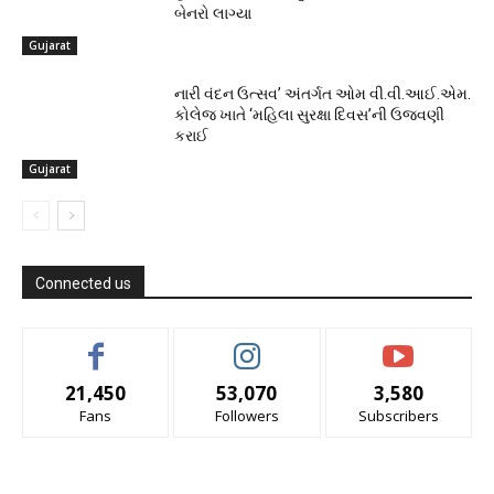
બેનરો લાગ્યા
Gujarat
નારી વંદન ઉત્સવ’ અંતર્ગત ઓમ વી.વી.આઈ.એમ.
કોલેજ ખાતે ‘મહિલા સુરક્ષા દિવસ’ની ઉજવણી
કરાઈ
Gujarat
Connected us
21,450
53,070
3,580
Fans
Followers
Subscribers