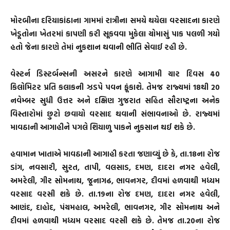
મોરબીના દરિયાકાંઠાના ગામમાં રાત્રીના સમયે થયેલા વરસાદના કારણે
ખેડૂતોના ખેતરમાં કાપણી કરી સૂકવવા મુકેલા ચોમાસું પાક પલળી ગયો
હતો જેના કારણે તેમાં નુકશાન થવાની ભીતિ સેવાઈ રહી છે.
વેસ્ટર્ન ડિસ્ટર્બન્સની અસરને કારણે આગામી ચાર દિવસ 40
કિલોમિટર પ્રતિ કલાકની ઝડપે પવન ફૂંકાશે. તેમજ રાજ્યમાં 18થી 20
નવેમ્બર સુધી ઉત્તર અને દક્ષિણ ગુજરાત સહિત સૌરાષ્ટ્રના અનેક
વિસ્તારોમાં છુટો છવાયો વરસાદ થવાની સંભાવનાઓ છે. રાજ્યમાં
માવઠાની આગાહીને પગલે શિયાળુ પાકને નુકસાન થઈ શકે છે.
હવામાન ખાતાએ માવઠાની આગાહી કરતા જણાવ્યું છે કે, તા.18ના રોજ
ડાંગ, નવસારી, સુરત, તાપી, વલસાડ, દમણ, દાદરા નગર હવેલી,
અમરેલી, ગીર સોમનાથ, જૂનાગઢ, ભાવનગર, દીવમાં હળવાથી મધ્યમ
વરસાદ વરસી શકે છે. તા.19ના રોજ દમણ, દાદરા નગર હવેલી,
આણંદ, દાહોદ, પંચમહાલ, અમરેલી, ભાવનગર, ગીર સોમનાથ અને
દીવમાં હળવાથી મધ્યમ વરસાદ વરસી શકે છે. તેમજ તા.20ના રોજ