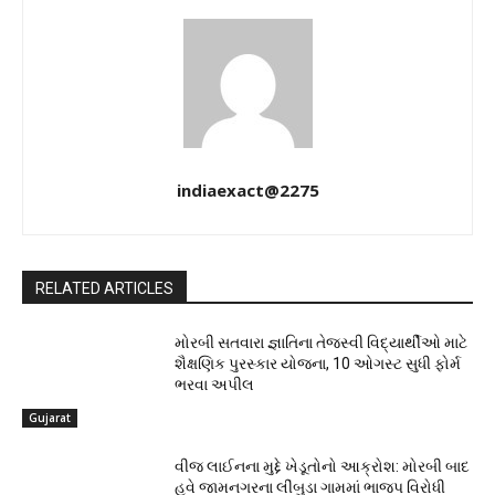
indiaexact@2275
RELATED ARTICLES
મોરબી સતવારા જ્ઞાતિના તેજસ્વી વિદ્યાર્થીઓ માટે
શૈક્ષણિક પુરસ્કાર યોજના, 10 ઓગસ્ટ સુધી ફોર્મ
ભરવા અપીલ
Gujarat
વીજ લાઈનના મુદ્દે ખેડૂતોનો આક્રોશ: મોરબી બાદ
હવે જામનગરના લીંબુડા ગામમાં ભાજપ વિરોધી