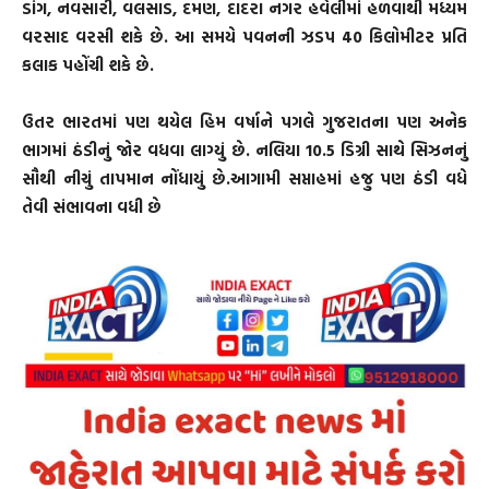
ડાંગ, નવસારી, વલસાડ, દમણ, દાદરા નગર હવેલીમાં હળવાથી મધ્યમ
વરસાદ વરસી શકે છે. આ સમયે પવનની ઝડપ 40 કિલોમીટર પ્રતિ
કલાક પહોંચી શકે છે.
ઉતર ભારતમાં પણ થયેલ હિમ વર્ષાને પગલે ગુજરાતના પણ અનેક
ભાગમાં ઠંડીનું જોર વધવા લાગ્યું છે. નલિયા 10.5 ડિગ્રી સાથે સિઝનનું
સૌથી નીચું તાપમાન નોંધાયું છે.આગામી સપ્તાહમાં હજુ પણ ઠંડી વધે
તેવી સંભાવના વધી છે