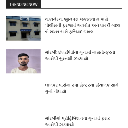
TRENDING NOW
વાંકાનેરના જીનપરા જકાતનાકા પાસે
પોલીસની ફરજમાં અવરોધ અને ધમકી બદલ
બે શખ્સ સામે ફરિયાદ દાખલ
મોરબી: છેતરપિંડીના ગુનામાં નાસતો-ફરતો
આરોપી સુરતથી ઝડપાયો
લાલપર પાસેના સ્પા સેન્ટરના સંચાલક સામે
ગુનો નોંધાયો
મોરબીમાં પ્રોહિબિશનના ગુનામાં ફરાર
આરોપી ઝડપાયો