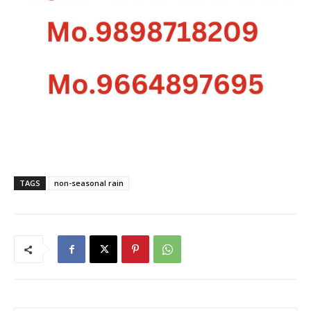
TAGS
non-seasonal rain