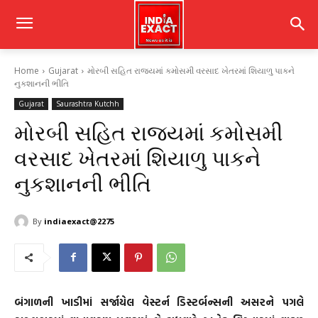
Home
Gujarat
મોરબી સહિત રાજ્યમાં કમોસમી વરસાદ ખેતરમાં શિયાળુ પાકને
નુકશાનની ભીતિ
Gujarat
Saurashtra Kutchh
મોરબી સહિત રાજ્યમાં કમોસમી
વરસાદ ખેતરમાં શિયાળુ પાકને
નુકશાનની ભીતિ
By
indiaexact@2275
બંગાળની ખાડીમાં સર્જાયેલ વેસ્ટર્ન ડિસ્ટર્બન્સની અસરને પગલે