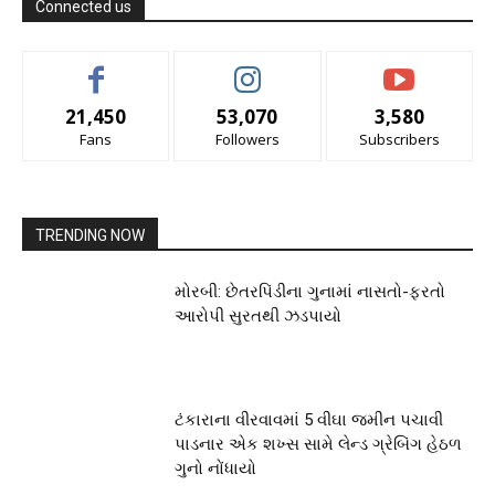
Connected us
21,450
53,070
3,580
Fans
Followers
Subscribers
TRENDING NOW
મોરબી: છેતરપિંડીના ગુનામાં નાસતો-ફરતો
આરોપી સુરતથી ઝડપાયો
ટંકારાના વીરવાવમાં 5 વીઘા જમીન પચાવી
પાડનાર એક શખ્સ સામે લેન્ડ ગ્રેબિંગ હેઠળ
ગુનો નોંધાયો