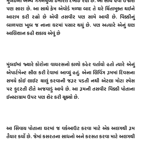
મુંબઈની અન્ય ગગનચુંબી ઈમારત દેખાઈ રહી છે. આ સાથે હવા ઉજાશ
પણ સારા છે. આ સાથે ફેમ એવોર્ડ મળ્યા બાદ તે ઘરે ચિંતામુક્ત થઈને
આરામ કરી રહ્યો છે એવી તસવીર પણ સામે આવી છે. વિક્કીનું
બાળપણ ખૂબ જ નાના ઘરમાં પસાર થયું છે. પણ અત્યારે એનું ઘણ
આલિશાન કહી શકાય એવું છે
મુંબઈમાં જ્યારે કોરોના વાયરસનો કાળો કહેર વર્તાયો હતો ત્યારે એનું
એપાર્ટમેન્ટ સીલ કરી દેવામાં આવ્યું હતું. એના લિવિંગ રૂમમાં દિવસના
સમયે કોઈ લાઈટ ચાલું કરવાની જરૂર પડતી નથી એટલા મોટા સ્પેસ
પર કુદરતી રીતે અજવાડું આવે છે. આ રૂમની તસવીર વિક્કી પોતાના
ઈન્સ્ટાગ્રામ ઉપર પણ શેર કરી ચૂક્યો છે.
આ સિવાય પોતાના ઘરમાં જ વર્કઆઉટ કરવા માટે એક અલગથી રૂમ
તૈયાર કર્યો છે. જેમાં કસરતના સાધનો અને કરસત કરવા માટે અલગથી