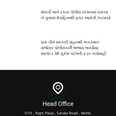
મોરબી અને ટંકારા પોલીસ સ્ટેશનમાં દારૂના
બે ગુનામાં 4 મહિનાથી ફરાર આરોપી ઝડપાયો
દારૂ પીને સરકારી વાહનથી અકસ્માત
સર્જનાર પોલીસકર્મી અજય લાવડીયા
સસ્પેન્ડ: SP મુકેશ પટેલની કડક કાર્યવાહી
Head Office
F/10 , Rajni Plaza , Sanala Road , Morbi.