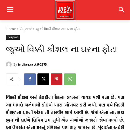
Home
Gujarat
જુઓ વિક્કી કૌશલ ના ઘરના ફોટા
Gujarat
જુઓ વિક્કી કૌશલ ના ઘરના ફોટા
By
indiaexact@2275
વિક્કી કૌશલ અને કેટરીના કૈફના લગ્નના વાવડ મળી રહ્યા છે. પણ
આ મામલે બંનેમાંથી કોઈએ ખાસ ખોખવટ કરી નથી. પણ હવે વિક્કી
કૌશળના ઘરની અંદર ની તસવીર સામે આવી છે. જેમાં એના નાનકડા
જીમ થી લઈને લિવિંગ રૂમ સુધી એક અનોખો નજારો જોવા મળ્યો છે.
આ ઉપરાંત એના ઘરનું લોકેશન પણ બહુ જ મસ્ત છે. મુંબઈના અંધેરી