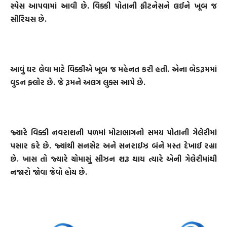
સ્પેસ આપવામાં આવી છે. વિક્કી પોતાની ફીટનેસને લઈને ખૂબ જ
સીરિયસ છે.
આવું ઘર લેવા માટે વિક્કીએ ખૂબ જ મહેનત કરી હતી. એના બેડરૂમમાં
વુડન ફ્લોર છે. જે રૂમને અલગ લુક્સ આપે છે.
જ્યારે વિક્કી નવરાશની પળમાં મોટાભાગનો સમય પોતાની ગેલેરીમાં
પસાર કરે છે. જ્યાંથી સનસેટ અને સનરાઈઝ બંને મસ્ત દેખાઈ રહ્યા
છે. ખાસ તો જ્યારે ચોમાસું સીઝન શરૂ થાય ત્યારે એની ગેલેરીમાંથી
નજારો જોવા જેવો હોય છે.