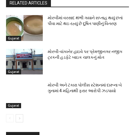
RELATED ARTICLES
મોરબીમાં વરસાદ થંભી ગયાને સપ્તાહ થયું છતાં
પીવા માટે થઇ રહ્યું છે દૂષિત પાણીનું વિતરણ
Gujarat
મોરબી-વાંકાનેર હાઇવે પર પ્રેમજીનગર નજીક
ટ્રકની હડફેટે બાઇક ચાલકનું મોત
Gujarat
મોરબી અને ટંકારા પોલીસ સ્ટેશનમાં દારૂના બે
ગુનામાં 4 મહિનાથી ફરાર આરોપી ઝડપાયો
Gujarat