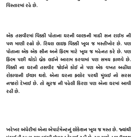
વિસ્તારમાં રહે છે.
એક તસવીરમાં વિક્કી પોતાના ઘરની બાલ્કની માઠી સન રાઈઝ ની
પળ માણી રહ્યો છે. રિયલ લાઇફ વિક્કી ખૂબ જ મસ્તીખોર છે. પણ
પોતાના એક એક સીન અને ફિલ્મ માટે ખૂબ જ મહેનત કરે છે. પણ
ફિલ્મ પછી થોડો બ્રેક લઈને આરામ કરવામાં પણ સમય ફાળવે છે.
વિક્કી ના ઘરની તસવીર જોઈને કોઈ ને પણ એક વખત અહીંયા
રોકાવાની ઈચ્છા થશે. એના ઘરના ફ્લોર પરથી મુંબઈ નો સરસ
નજારો દેખાઈ છે. તો સૂરજ ની પહેલી કિરણ પણ એના ઘરમાં આવી
રહી છે.
ખરેખર અંધેરીમાં એના એપાર્ટમેન્ટનું લોકેશન ખૂબ જ મસ્ત છે. જ્યાંથી