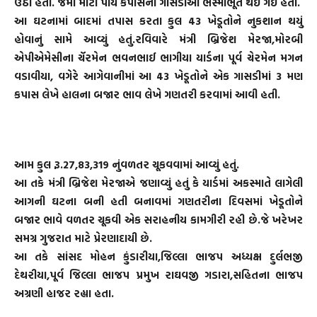
ઉઠી હતી. જેમાં મોટા પાયે કપાસની ગાંસડીઓ ભસ્મીભૂત થઈ ગઈ હતી.
આ ઘટનામાં બાદમાં તપાસ કરતા કુલ 43 ખેડૂતોને નુકશાન થયું
હોવાનું સામે આવ્યું હતું.રવિવારે મંત્રી બ્રિજેશ મેરજા,મોરબી
એપીએમેસીના ચૅરમેન ભવનભાઈ ભાગીયા યાર્ડના પૂર્વ ચેરમેન મગન
વડાવીયા, વગેરે આગેવાનીમાં આ 43 ખેડૂતોને એક ગાસડીમાં 3 મણ
કપાસ લેખે હાલના બજાર ભાવ લેખે ગણતરી કરવામાં આવી હતી.
આમ કુલ રૂ.27,83,319 નુંવળતર ચૂકવવામાં આવ્યું હતું.
આ તકે મંત્રી બ્રિજેશ મેરજાએ જણાવ્યું હતું કે યાર્ડમાં અકસ્માતે લાગેલી
આગની ઘટના બની હતી બનાવમાં ગણતરીના દિવસમાં ખેડૂતોને
બજાર ભાવે વળતર ચૂકવી એક સરાહનીય કામગીરી રહી છે.જે ખરેખર
સમગ્ર ગુજરાત માટે પ્રેરણાદાયી છે.
આ તકે સાંસદ મોહન કુંડારીયા,જિલ્લા ભાજપ અધ્યક્ષ દુર્લભજી
દેથરીયા,પૂર્વ જિલ્લા ભાજપ પ્રમુખ રાઘવજી ગડારા,સહિતના ભાજપ
અગ્રણી હાજર રહ્યા હતા.