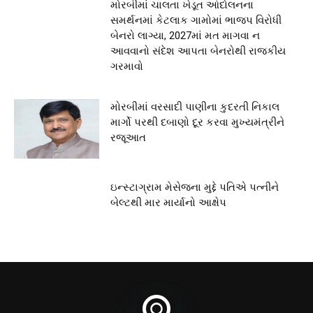
મોરબીમાં ચાલતા ખેડૂત આંદોલનના
સમર્થનમાં કેટલાક ગામોમાં ભાજપ વિરોધી
બેનરો લાગ્યા, 2027માં મત માગવા ન
આવવાનો સંદેશ આપતા બેનરોથી રાજકીય
ગરમાવો
મોરબીમાં વરસાદી પાણીના કુદરતી નિકાલ
માર્ગો પરથી દબાણો દૂર કરવા મુખ્યમંત્રીને
રજૂઆત
ઇન્સ્ટાગ્રામ મેસેજના મુદ્દે પતિએ પત્નીને
બેલ્ટથી માર માર્યાનો આક્ષેપ