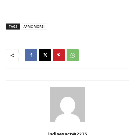
TAGS
APMC MORBI
indiaexact@2275