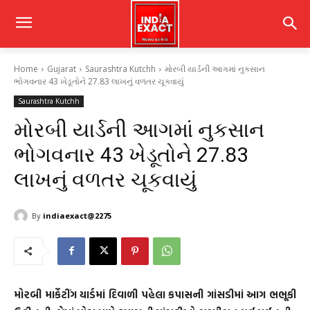
Home
Gujarat
Saurashtra Kutchh
મોરબી યાર્ડની આગમાં નુકસાન
ભોગવનાર 43 ખેડૂતોને 27.83 લાખનું વળતર ચૂકવાયું
Saurashtra Kutchh
મોરબી યાર્ડની આગમાં નુકસાન
ભોગવનાર 43 ખેડૂતોને 27.83
લાખનું વળતર ચૂકવાયું
By
indiaexact@2275
મોરબી માર્કેટીંગ યાર્ડમાં દિવાળી પહેલા કપાસની ગાંસડીમાં આગ ભભૂકી