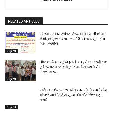
RELATED ARTICLES
મોરબી સતવારા જ્ઞાતિના તેજસ્વી વિદ્યાર્થીઓ માટે
શૈક્ષણિક પુરસ્કાર યોજના, 10 ઓગસ્ટ સુધી ફોર્મ
ભરવા અપીલ
Gujarat
વીજ લાઈનના મુદ્દે ખેડૂતોનો આક્રોશ: મોરબી બાદ
હવે જામનગરના લીંબુડા ગામમાં ભાજપ વિરોધી
બેનરો લાગ્યા
Gujarat
નારી વંદન ઉત્સવ’ અંતર્ગત ઓમ વી.વી.આઈ.એમ.
કોલેજ ખાતે ‘મહિલા સુરક્ષા દિવસ’ની ઉજવણી
કરાઈ
Gujarat